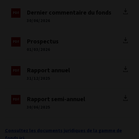
Suisse
Allemagne
Danemark
Espagne
Finlande
France
Royaume-Uni
Italie
Liechtenstein
Luxembourg
Latvia