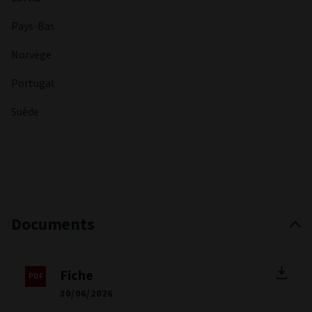
d’investissements de l’unité de soutien opérationnel,
initialement dans celle chargée des Portefeuilles, pour
ensuite assumer des fonctions combinées de gestion des
opérations et de portefeuille. Ed est titulaire d’un
baccalauréat (avec mention) en finance, comptabilité et
gestion de l’Université de Nottingham, et d’un diplôme
appliqué en services bancaires aux entreprises. Il a
également réussi le niveau 1 de l’IMC et est analyste
financier agréé (CFA®).
Pays enregistrés
Émirats arabes unis
Autriche
Belgique