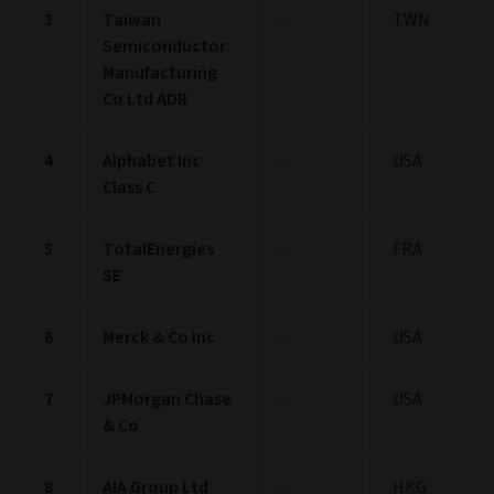
Allocation d'actifs
(au 31/07/2026)
Asset Allocation
Pie chart with 3 slices.
View as data table, Asset Allocation
Stock:
99.17%
Bond:
0.06%
Cash:
0.77%