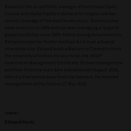
Document d’information clé pour l’investisseur (DICI).
Gestion
SOCIÉTÉ DE GESTION
Aviva Investors Luxembourg SA
FORME JURIDIQUE
Société d'investissement à Capital Variable
ADRESSE
2, rue du Fort Bourbon,
PO Box 1375,