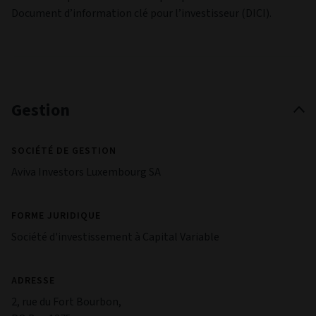
sous l'effet de la fluctuation des taux de change. Il se peut
que les investisseurs ne récupèrent pas le montant initial
investi.
Risque lié aux titres illiquides
Certains actifs détenus dans le Fonds peuvent être difficiles à
évaluer ou à vendre au moment désiré ou au prix jugé juste
(en particulier en grandes quantités), ce qui pourrait rendre
les prix très volatils.Certains investissements pourraient
être difficiles à évaluer ou à vendre au moment voulu, ou à un
prix jugé juste (en particulier en grandes quantités). Cela
pourrait rendre leur prix volatil.
Risque de marché.
Les cours de nombreux titres (y compris les obligations, les
actions et les produits dérivés) changent en permanence et
peuvent parfois chuter rapidement et de manière
imprévisible."
Risque opérationnel
Les erreurs humaines ou les défaillances des