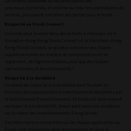
remplir ses obligations envers le fonds.
Risque lié aux instruments dérivés
Il est possible d'investir dans des instruments dérivés, qui
peuvent s'avérer complexes et extrêmement volatils. Les
instruments dérivés peuvent ne pas se comporter comme
prévu, ce qui peut se traduire par d'importantes pertes.
Risque actions
Les actions peuvent perdre rapidement de la valeur, rester
indéfiniment à des prix bas et comportent généralement des
risques plus élevés (en particulier le risque de marché) que les
obligations ou les instruments du marché monétaire. Une
faillite ou une autre restructuration financière peut faire
perdre aux actions de l’émetteur la majeure partie ou la
totalité de leur valeur.
Risque d'investissement et risque de change
La valeur d'un investissement et les revenus qu'il génère
peuvent évoluer à la hausse comme à la baisse, y compris