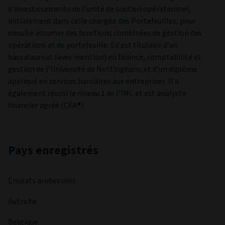
Richard is the co-portfolio manager of the Global Equity
Income and Global Equity Endurance Strategies and has
analyst coverage of the Healthcare sector. Richard joined
Aviva Investors in 2006 and has been managing a range of
global portfolios since 2009. Before joining Aviva Investors,
Richard worked for Punter Southall & Co in an actuarial
internship role. Richard holds a Masters in Chemistry from
the University of Oxford. He also holds the UKSIP
Investment Management Certificate. Richard managed the
portfolio from the start date indicated until August 2024,
before a brief period away from the business. He resumed
management of the Fund on 27 May 2025.
GÉRANT
Edward Kevis
GÈRE LE FONDS DEPUIS