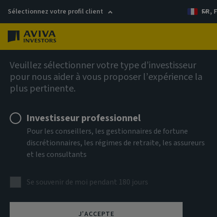
Sélectionnez votre profil client
FR, 
Menu
Actions
Veuillez sélectionner votre type d’investisseur
pour nous aider à vous proposer l’expérience la
plus pertinente.
Aviva Investors - Global
Equity Income Fund Class Aq
Investisseur professionnel
Pour les conseillers, les gestionnaires de fortune
EUR Income
discrétionnaires, les régimes de retraite, les assureurs
et les consultants
ISIN
LU2607537110
Se souvenir de moi pendant 180 jours
CLASSE D'ACTIF
Actions
J’ACCEPTE