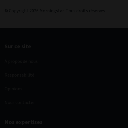
Dernier commentaire du fonds
30/06/2026
Prospectus
01/03/2026
Rapport annuel
31/12/2025
Rapport semi-annuel
30/06/2025
Consultez les documents juridiques de la gamme de
fonds ici.