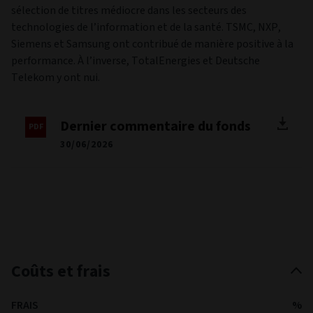
Le fonds a enregistré une performance absolue solide au
deuxième trimestre, mais inférieure à celle de son indice de
référence en raison de la sous-pondération dans le secteur
des technologies de l’information, en forte hausse, et de la
sélection de titres médiocre dans les secteurs des
technologies de l’information et de la santé. TSMC, NXP,
Siemens et Samsung ont contribué de manière positive à la
performance. À l’inverse, TotalEnergies et Deutsche
Telekom y ont nui.
Dernier commentaire du fonds
30/06/2026