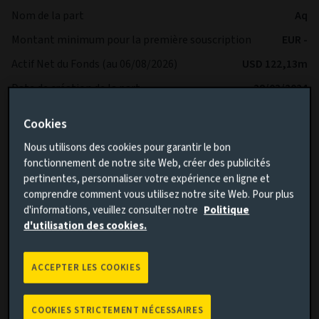
Nom de la part
Aq
Montant minimum pour la première souscription
EUR -
Actif Net du Fonds (au 06/08/2026)
USD 122,13m
Date de création de la part
28/03/2024
Date de création du fonds
17/01/2024
Cookies
L'indice de référence
MSCI ACWI NR EUR
Nous utilisons des cookies pour garantir le bon
Volatilité du fonds
-
fonctionnement de notre site Web, créer des publicités
pertinentes, personnaliser votre expérience en ligne et
Volatilité de l'indice
-
comprendre comment vous utilisez notre site Web. Pour plus
SFDR
Article 8
d'informations, veuillez consulter notre
Politique
d'utilisation des cookies.
IA Sector
-
ACCEPTER LES COOKIES
COOKIES STRICTEMENT NÉCESSAIRES