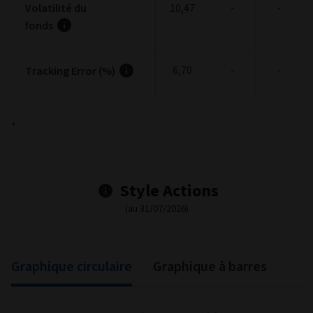
1,02
-
-
Sharpe ratio
Volatilité du
10,47
-
-
fonds
6,70
-
-
Tracking Error
(%)
*
Style Actions
(au 31/07/2026)
Value
Core
Growth
Stock Style