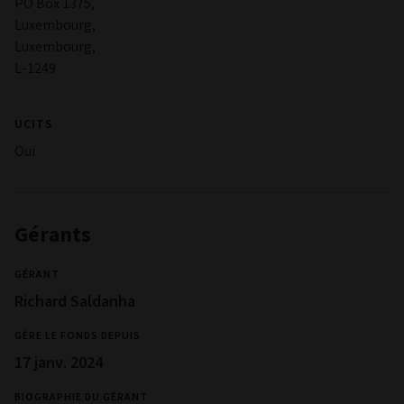
processus/systèmes, en interne ou chez nos prestataires de
services, pourraient entraîner des pertes pour le fonds.
Risque lié au Stock Connect
Le Fonds peut investir dans des Actions A chinoises via le
Shanghai-Hong Kong Stock Connect et le Shenzhen-Hong
Kong Stock Connect, ce qui peut entraîner des risques
supplémentaires en matière de compensation et de
règlement, de réglementation, ainsi que des risques
opérationnels et de contrepartie."
Risque lié à la durabilité
Le niveau du risque lié à la durabilité peut fluctuer en
fonction des opportunités d’investissement identifiées par
le Gestionnaire d’investissement. Le fonds est donc exposé
au risque lié à la durabilité, lequel peut avoir une incidence
sur la valeur des investissements à long terme.
Des informations complètes sur les risques applicables au
Fonds sont présentées dans le prospectus et dans le