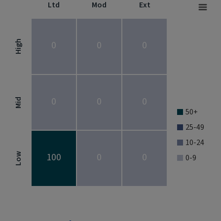
Ltd
Mod
Ext
Fixed Income Style
Chart with 9 data points.
Fixed Income Style chart. The chart is a heatmap showing the dis
High
0
0
0
View as data table, Fixed Income Style
The chart has 1 X axis displaying categories.
The chart has 1 Y axis displaying categories.
0
0
0
Mid
50+
25-49
10-24
100
0
0
Low
0-9
End of interactive chart.