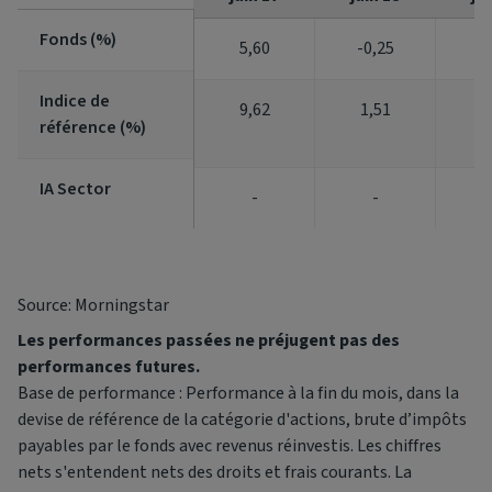
Fonds (%)
Fonds (%)
5,60
-0,25
1
Indice de
Indice de
9,62
1,51
2
référence (%)
référence (%)
IA Sector
IA Sector
-
-
Source: Morningstar
Les performances passées ne préjugent pas des
performances futures.
Base de performance : Performance à la fin du mois, dans la
devise de référence de la catégorie d'actions, brute d’impôts
payables par le fonds avec revenus réinvestis. Les chiffres
nets s'entendent nets des droits et frais courants. La