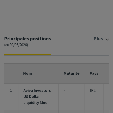
End of interactive chart.
Principales positions
Plus
(au 30/06/2026)
Fo
Nom
Maturité
Pays
(%
1
Aviva Investors
-
IRL
2,
US Dollar
Liquidity 3Inc