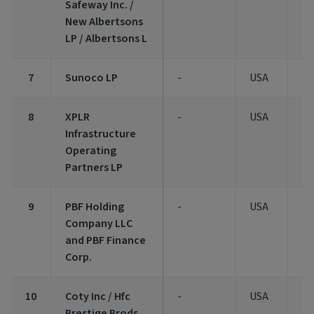
Safeway Inc. /
New Albertsons
LP / Albertsons L
7
Sunoco LP
-
USA
1,
8
XPLR
-
USA
1,
Infrastructure
Operating
Partners LP
9
PBF Holding
-
USA
1,
Company LLC
and PBF Finance
Corp.
10
Coty Inc / Hfc
-
USA
1,
Prestige Prods