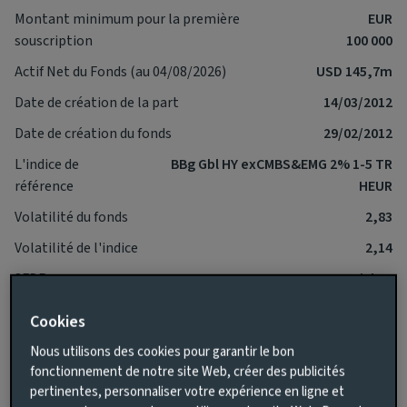
Montant minimum pour la première
EUR
souscription
100 000
Actif Net du Fonds (au 04/08/2026)
USD 145,7m
Date de création de la part
14/03/2012
Date de création du fonds
29/02/2012
L'indice de
BBg Gbl HY exCMBS&EMG 2% 1-5 TR
référence
HEUR
Volatilité du fonds
2,83
Volatilité de l'indice
2,14
SFDR
Article 8
IA Sector
-
Cookies
Nous utilisons des cookies pour garantir le bon
*Le Fonds devrait fonctionner avec une volatilité plus faible
fonctionnement de notre site Web, créer des publicités
que celle de l'Indice de référence sur le long terme.
pertinentes, personnaliser votre expérience en ligne et