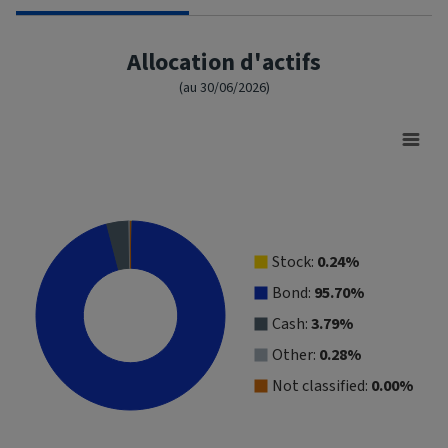
Allocation d'actifs
(au 30/06/2026)
Asset Allocation
Pie chart with 5 slices.
View as data table, Asset Allocation
Stock:
0.24%
Bond:
95.70%
Cash:
3.79%
Other:
0.28%
Not classified:
0.00%