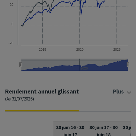
20
0
-20
2015
2020
2025
2020
End of interactive chart.
Rendement annuel glissant
Plus
(Au 31/07/2026)
30 juin 16
-
30
30 juin 17
-
30
30 jui
juin 17
juin 18
jui