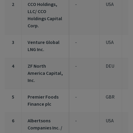
2
CCO Holdings,
-
USA
1,
LLC/ CCO
Holdings Capital
Corp.
3
Venture Global
-
USA
1,
LNG Inc.
4
ZF North
-
DEU
1,
America Capital,
Inc.
5
Premier Foods
-
GBR
1,
Finance plc
6
Albertsons
-
USA
1,
Companies Inc. /