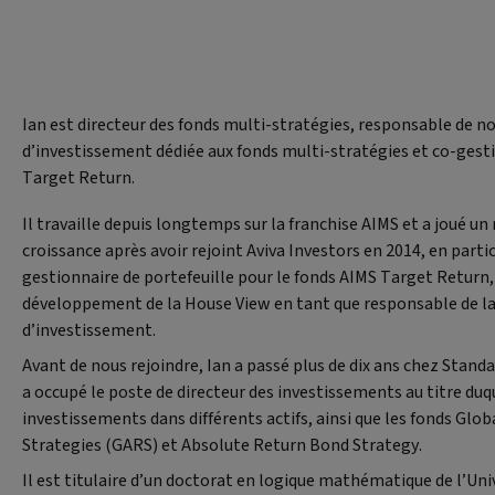
Ian est directeur des fonds multi-stratégies, responsable de n
d’investissement dédiée aux fonds multi-stratégies et co-gest
Target Return.
Il travaille depuis longtemps sur la franchise AIMS et a joué un 
croissance après avoir rejoint Aviva Investors en 2014, en parti
gestionnaire de portefeuille pour le fonds AIMS Target Return,
développement de la House View en tant que responsable de la
d’investissement.
Avant de nous rejoindre, Ian a passé plus de dix ans chez Standa
a occupé le poste de directeur des investissements au titre duqu
investissements dans différents actifs, ainsi que les fonds Glo
Strategies (GARS) et Absolute Return Bond Strategy.
Il est titulaire d’un doctorat en logique mathématique de l’Univ