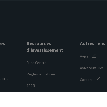
ses
Ressources
Autres liens
d’investissement
Aviva
Fund Centre
Aviva Ventures
Réglementations
ulti-
Careers
SFDR
aration de confidentialité
Déclaration relative aux cookies