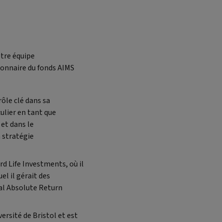
otre équipe
ionnaire du fonds AIMS
rôle clé dans sa
culier en tant que
 et dans le
 stratégie
rd Life Investments, où il
el il gérait des
bal Absolute Return
ersité de Bristol et est