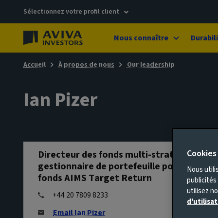
Sélectionnez votre profil client
Nous connaître
Durabil
Accueil
À propos de nous
Our leadership
Ian Pizer
Cookies
Directeur des fonds multi-stratégies et
gestionnaire de portefeuille pour le
Nous utili
fonds AIMS Target Return
publicité
utilisez n
+44 20 7809 8233
d'utilisa
Email Ian Pizer