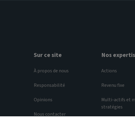
Sur ce site
Nos experti
À propos de nous
Actions
Responsabilité
Revenu fixe
Opinions
Multi-actifs et m
stratégies
Nous contacter
Liquidité
Dispositions légales et réglementaires
Décl