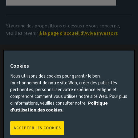
Multi-strategy
Real assets
Si aucune des propositions ci-dessus ne vous concerne,
veuillez revenir
à la page d’accueil d’Aviva Investors
Equities
Cookies
Nous utilisons des cookies pour garantir le bon
Aviva Investors Global Climate Equity
fonctionnement de notre site Web, créer des publicités
Fund
pertinentes, personnaliser votre expérience en ligne et
comprendre comment vous utilisez notre site Web. Pour plus
d'informations, veuillez consulter notre
Politique
Aviva Investors Global Emerging
d'utilisation des cookies.
Markets Core Fund
ACCEPTER LES COOKIES