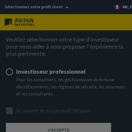
Sélectionnez votre profil client
FR, 
Menu
Veuillez sélectionner votre type d’investisseur
Règlement européen sur la publication d’informations en
pour nous aider à vous proposer l’expérience la
Website product disclosures
matière de durabilité dans le secteur des services
plus pertinente.
financiers (SFDR)
Investisseur professionnel
Sur cette page
Pour les conseillers, les gestionnaires de fortune
discrétionnaires, les régimes de retraite, les assureurs
et les consultants
Equities
Fixed income
Se souvenir de moi pendant 180 jours
Liquidity
J’ACCEPTE