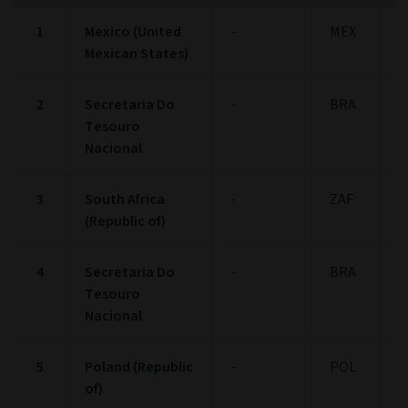
1
Mexico (United
-
MEX
4
Mexican States)
2
Secretaria Do
-
BRA
3
Tesouro
Nacional
3
South Africa
-
ZAF
2
(Republic of)
4
Secretaria Do
-
BRA
2
Tesouro
Nacional
5
Poland (Republic
-
POL
2
of)