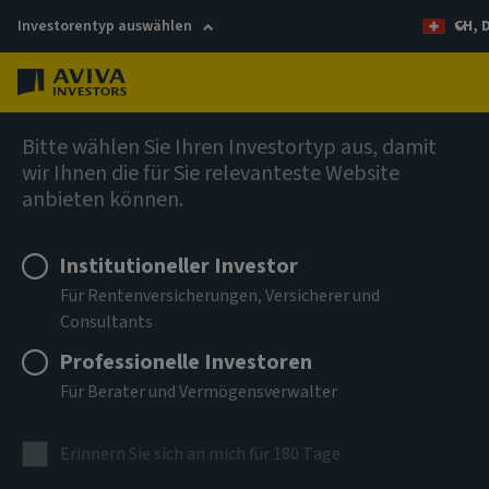
Investorentyp auswählen
CH, 
Menü
Anleihen
Bitte wählen Sie Ihren Investortyp aus, damit
wir Ihnen die für Sie relevanteste Website
anbieten können.
Aviva Investors - Emerging
Markets Local Currency Bond
Institutioneller Investor
Für Rentenversicherungen, Versicherer und
Fund Bm EUR Inc
Consultants
Professionelle Investoren
ISIN
LU0274935138
Für Berater und Vermögensverwalter
ANLAGEKLASSE
Erinnern Sie sich an mich für 180 Tage
Anleihen