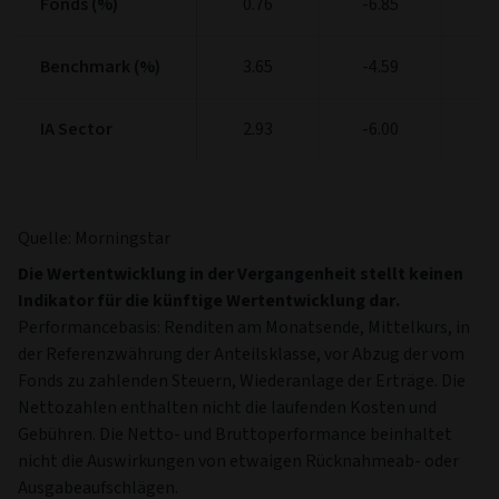
Fonds (%)
Fonds (%)
0.76
-6.85
10
Benchmark (%)
Benchmark (%)
3.65
-4.59
11
IA Sector
IA Sector
2.93
-6.00
9
Quelle: Morningstar
Die Wertentwicklung in der Vergangenheit stellt keinen
Indikator für die künftige Wertentwicklung dar.
Performancebasis: Renditen am Monatsende, Mittelkurs, in
der Referenzwährung der Anteilsklasse, vor Abzug der vom
Fonds zu zahlenden Steuern, Wiederanlage der Erträge. Die
Nettozahlen enthalten nicht die laufenden Kosten und
Gebühren. Die Netto- und Bruttoperformance beinhaltet
nicht die Auswirkungen von etwaigen Rücknahmeab- oder
Ausgabeaufschlägen.