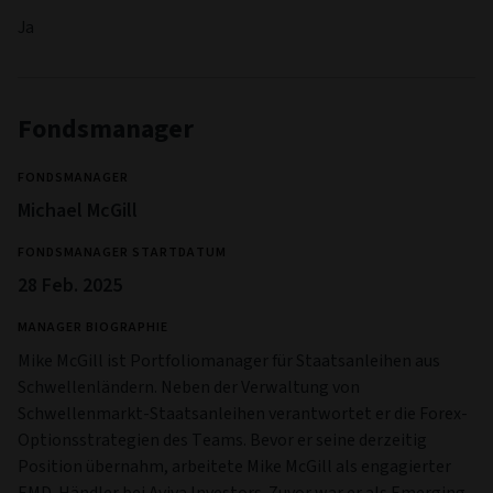
Ja
Fondsmanager
FONDSMANAGER
Michael McGill
FONDSMANAGER STARTDATUM
28 Feb. 2025
MANAGER BIOGRAPHIE
Mike McGill ist Portfoliomanager für Staatsanleihen aus
Schwellenländern. Neben der Verwaltung von
Schwellenmarkt-Staatsanleihen verantwortet er die Forex-
Optionsstrategien des Teams. Bevor er seine derzeitig
Position übernahm, arbeitete Mike McGill als engagierter
EMD-Händler bei Aviva Investors. Zuvor war er als Emerging