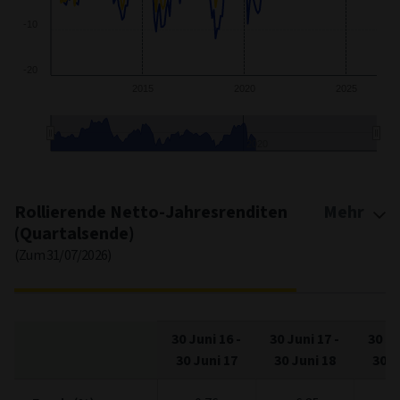
-20
2015
2020
2025
2020
End of interactive chart.
Rollierende Netto-Jahresrenditen
Mehr
(Quartalsende)
(Zum 31/07/2026)
30 Juni 16
-
30 Juni 17
-
30 Ju
30 Juni 17
30 Juni 18
30 J