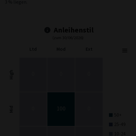
3 % liegen.
Anleihenstil
(zum 30/06/2026)
Ltd
Mod
Ext
Fixed Income Style
Chart with 9 data points.
Fixed Income Style chart. The chart is a heatmap showing the dis
High
0
0
0
View as data table, Fixed Income Style
The chart has 1 X axis displaying categories.
The chart has 1 Y axis displaying categories.
0
100
0
Mid
50+
25-49
10-24