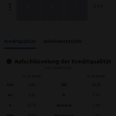
0
0
0
Low
0-9
End of interactive chart.
Kreditqualität
Anleihenstatistik
Aufschlüsselung der Kreditqualität
(zum 30/06/2026)
% OF BOND
% OF BOND
AAA
3.08
BB
26.25
AA
3.31
B
2.71
A
22.71
Below B
1.06
BBB
39.55
Not Rated
1.33