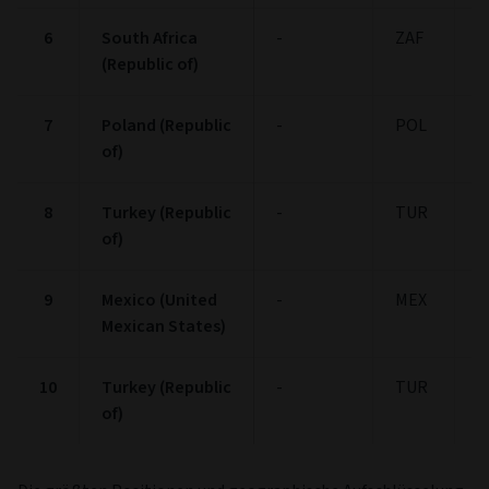
6
South Africa
-
ZAF
2
(Republic of)
7
Poland (Republic
-
POL
2
of)
8
Turkey (Republic
-
TUR
1
of)
9
Mexico (United
-
MEX
1
Mexican States)
10
Turkey (Republic
-
TUR
1
of)