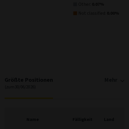
Other:
0.07%
Not classified:
0.00%
End of interactive chart.
Größte Positionen
Mehr
(zum 30/06/2026)
F
Name
Fälligkeit
Land
(