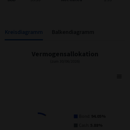
Kreisdiagramm
Balkendiagramm
Vermogensallokation
(zum 30/06/2026)
Asset Allocation
Pie chart with 4 slices.
View as data table, Asset Allocation
Bond:
94.05%
Cash:
5.88%