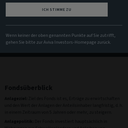
NIW
ICH STIMME ZU
3.88 EUR
(zum 06/08/2026)
Alle Fonds anzeigen
Wenn keiner der oben genannten Punkte auf Sie zutrifft,
gehen Sie bitte zur Aviva Investors-Homepage zurück.
Fondsüberblick
Anlageziel:
Ziel des Fonds ist es, Erträge zu erwirtschaften
und den Wert der Anlagen der Anteilsinhaber langfristig, d. h.
in einem Zeitraum von 5 Jahren oder mehr, zu steigern.
Anlagepolitik:
Der Fonds investiert hauptsächlich in