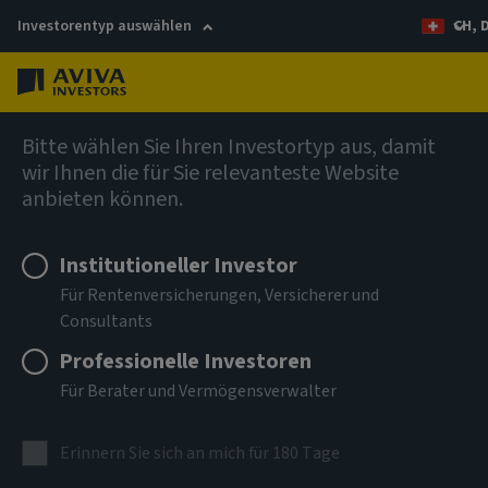
Investorentyp auswählen
CH, 
Menü
Kompetenzen
Bitte wählen Sie Ihren Investortyp aus, damit
wir Ihnen die für Sie relevanteste Website
Aviva Investors funds
anbieten können.
Institutioneller Investor
Für Rentenversicherungen, Versicherer und
Consultants
Nach Namen oder ISIN oder Ticker suchen
Professionelle Investoren
Für Berater und Vermögensverwalter
Erinnern Sie sich an mich für 180 Tage
Fondspalette