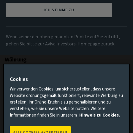
ICH STIMME ZU
Alle
Anlageklasse
Wenn keiner der oben genannten Punkte auf Sie zutrifft,
Alle
gehen Sie bitte zur Aviva Investors-Homepage zurück.
Währung
Alle
Cookies
Wir verwenden Cookies, um sicherzustellen, dass unsere
Region
Website ordnungsgemäß funktioniert, relevante Werbung zu
erstellen, Ihr Online-Erlebnis zu personalisieren und zu
Alle
verstehen, wie Sie unsere Website nutzen. Weitere
Informationen finden Sie in unserem
Hinweis zu Cookies.
Ertragsart
ALLE COOKIES AKZEPTIEREN