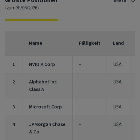
Größte Positionen
Mehr
(zum 30/06/2026)
F
Name
Fälligkeit
Land
(
1
NVIDIA Corp
-
USA
5
2
Alphabet Inc
-
USA
4
Class A
3
Microsoft Corp
-
USA
4
4
JPMorgan Chase
-
USA
3
& Co