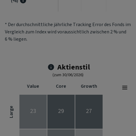
(%)
* Der durchschnittliche jährliche Tracking Error des Fonds im
Vergleich zum Index wird voraussichtlich zwischen 2 % und
6 % liegen.
Aktienstil
(zum 30/06/2026)
Value
Core
Growth
Stock Style
Chart with 9 data points.
Stock Style chart. The chart is a heatmap showing the distribut
Large
23
29
27
View as data table, Stock Style
The chart has 1 X axis displaying categories.
The chart has 1 Y axis displaying categories.