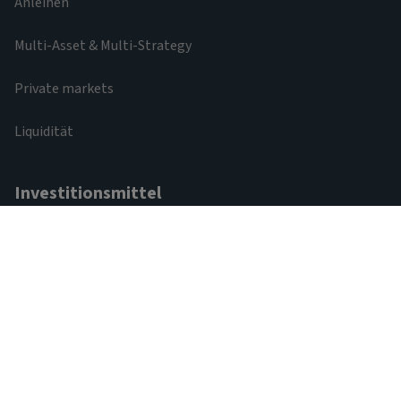
Anleihen
Multi-Asset & Multi-Strategy
Private markets
Liquidität
Investitionsmittel
Fondscenter
Regulatorische Anforderungen
Weitere Links
Aviva