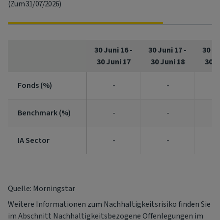
(Zum 31/07/2026)
30 Juni 16
-
30 Juni 17
-
30 Ju
30 Juni 17
30 Juni 18
30 J
Fonds (%)
Fonds (%)
-
-
Benchmark (%)
Benchmark (%)
-
-
IA Sector
IA Sector
-
-
Quelle: Morningstar
Weitere Informationen zum Nachhaltigkeitsrisiko finden Sie
im Abschnitt Nachhaltigkeitsbezogene Offenlegungen im