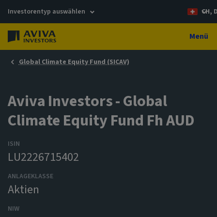
Investorentyp auswählen
CH, 
Menü
Global Climate Equity Fund (SICAV)
Aviva Investors - Global
Climate Equity Fund Fh AUD
ISIN
LU2226715402
ANLAGEKLASSE
Aktien
NIW