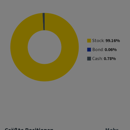
Pie chart with 3 slices.
View as data table, Asset Allocation
Stock:
99.16%
Bond:
0.06%
Cash:
0.78%
End of interactive chart.