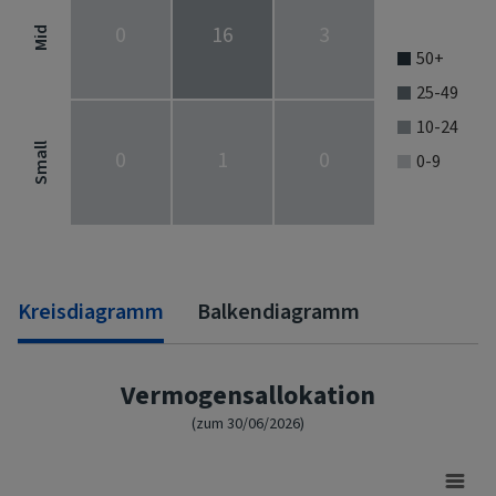
0
16
3
Mid
50+
25-49
10-24
Small
0
1
0
0-9
End of interactive chart.
Kreisdiagramm
Balkendiagramm
Vermogensallokation
(zum 30/06/2026)
Asset Allocation