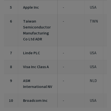
5
Apple Inc
-
USA
3
6
Taiwan
-
TWN
3
Semiconductor
Manufacturing
Co Ltd ADR
7
Linde PLC
-
USA
3
8
Visa Inc Class A
-
USA
3
9
ASM
-
NLD
2
International NV
10
Broadcom Inc
-
USA
2