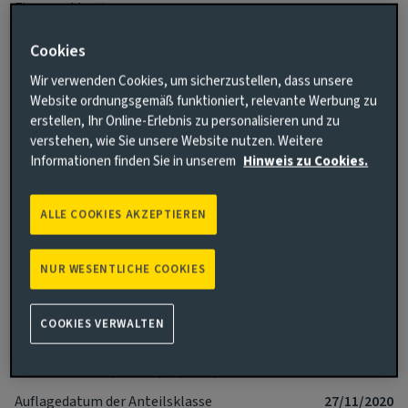
Finanzsektor“.
Cookies
Weitere Informationen zu die Risiken dieses Fonds
Wir verwenden Cookies, um sicherzustellen, dass unsere
erfahren.
Website ordnungsgemäß funktioniert, relevante Werbung zu
Weitere Informationen zu unseren Offenlegungen zur
erstellen, Ihr Online-Erlebnis zu personalisieren und zu
Nachhaltigkeit in der Finanzwirtschaft.
verstehen, wie Sie unsere Website nutzen. Weitere
Informationen finden Sie in unserem
Hinweis zu Cookies.
Wesentliche Fakten
Mehr
ALLE COOKIES AKZEPTIEREN
Währung der Anteilsklasse
AUD
NUR WESENTLICHE COOKIES
Ertragsart (Inc / Acc)
Thesaurierend
Anteilsklasse
Fh
COOKIES VERWALTEN
Mindestanlage
AUD -
Fondsvolumen (zum 06/08/2026)
USD 362.71m
Auflagedatum der Anteilsklasse
27/11/2020