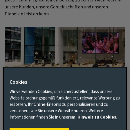
jedes Teammitglied seinen Beitrag zu echtem Mehrwert für
unsere Kunden, unsere Gemeinschaften und unseren
Planeten leisten kann.
Cookies
Wir verwenden Cookies, um sicherzustellen, dass unsere
Zusammen für eine bessere und
Website ordnungsgemäß funktioniert, relevante Werbung zu
strahlendere Zukunft
erstellen, Ihr Online-Erlebnis zu personalisieren und zu
verstehen, wie Sie unsere Website nutzen. Weitere
Wir wollen mit unserer gemeinsamen Vision dazu
Informationen finden Sie in unserem
Hinweis zu Cookies.
beitragen, den Weg in eine nachhaltigere und
integrative Zukunft zu ebnen. Mit einem