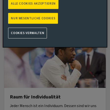
ALLE COOKIES AKZEPTIEREN
empathischen Blick, menschlicher Wärme und einer
optimistischen Vision von Innovation können auch
Sie mit unserer Unterstützung zu einer besseren und
NUR WESENTLICHE COOKIES
strahlenderen Zukunft für alle beitragen.
COOKIES VERWALTEN
Raum für Individualität
Jeder Mensch ist ein Individuum. Dessen sind wir uns