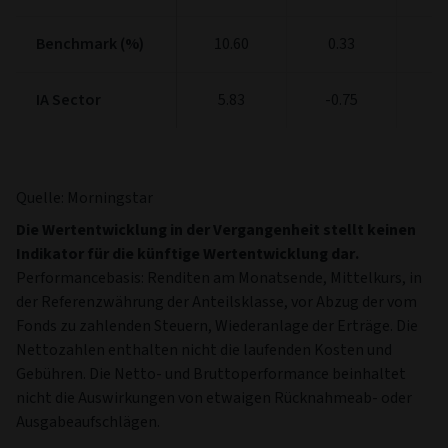
Benchmark (%)
Benchmark (%)
10.60
0.33
4
IA Sector
IA Sector
5.83
-0.75
6
Quelle: Morningstar
Die Wertentwicklung in der Vergangenheit stellt keinen
Indikator für die künftige Wertentwicklung dar.
Performancebasis: Renditen am Monatsende, Mittelkurs, in
der Referenzwährung der Anteilsklasse, vor Abzug der vom
Fonds zu zahlenden Steuern, Wiederanlage der Erträge. Die
Nettozahlen enthalten nicht die laufenden Kosten und
Gebühren. Die Netto- und Bruttoperformance beinhaltet
nicht die Auswirkungen von etwaigen Rücknahmeab- oder
Ausgabeaufschlägen.