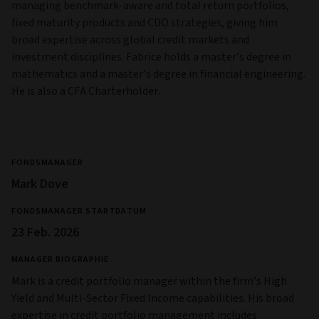
managing benchmark-aware and total return portfolios,
fixed maturity products and CDO strategies, giving him
broad expertise across global credit markets and
investment disciplines. Fabrice holds a master’s degree in
mathematics and a master’s degree in financial engineering.
He is also a CFA Charterholder.
FONDSMANAGER
Mark Dove
FONDSMANAGER STARTDATUM
23 Feb. 2026
MANAGER BIOGRAPHIE
Mark is a credit portfolio manager within the firm’s High
Yield and Multi‑Sector Fixed Income capabilities. His broad
expertise in credit portfolio management includes