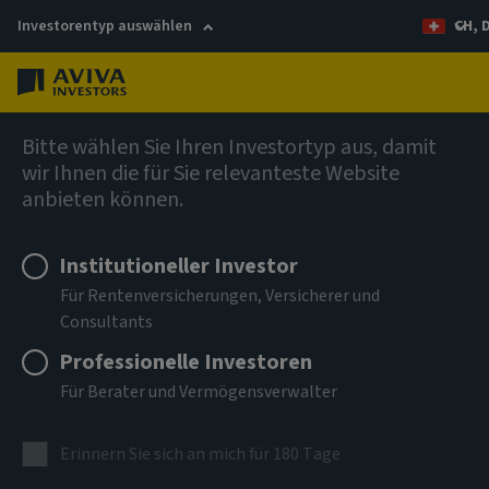
Investorentyp auswählen
CH, 
Menü
Anleihen
Bitte wählen Sie Ihren Investortyp aus, damit
wir Ihnen die für Sie relevanteste Website
anbieten können.
Aviva Investors - Global High
Yield Bond Fund Ah EUR Acc
Institutioneller Investor
Für Rentenversicherungen, Versicherer und
Consultants
ISIN
LU0367993408
Professionelle Investoren
Für Berater und Vermögensverwalter
ANLAGEKLASSE
Anleihen
Erinnern Sie sich an mich für 180 Tage
NIW