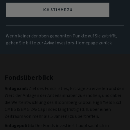
22.42 EUR
(zum 05/08/2026)
ICH STIMME ZU
Alle Fonds anzeigen
Wenn keiner der oben genannten Punkte auf Sie zutrifft,
gehen Sie bitte zur Aviva Investors-Homepage zurück.
Fondsüberblick
Anlageziel:
Ziel des Fonds ist es, Erträge zu erzielen und den
Wert der Anlagen der Anteilsinhaber zu erhöhen, und dabei
die Wertentwicklung des Bloomberg Global High Yield Excl
CMBS & EMG 2% Cap Index langfristig (d. h. über einen
Zeitraum von mehr als 5 Jahren) zu übertreffen.
Anlagepolitik:
Der Fonds investiert hauptsächlich in