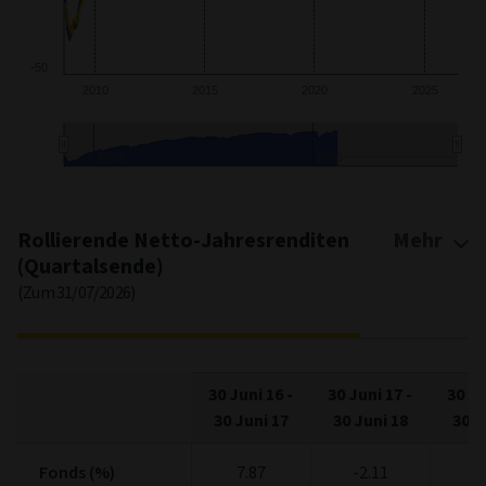
-50
2010
2015
2020
2025
2010
2020
End of interactive chart.
Rollierende Netto-Jahresrenditen
Mehr
(Quartalsende)
(Zum 31/07/2026)
30 Juni 16
-
30 Juni 17
-
30 Ju
30 Juni 17
30 Juni 18
30 J
Fonds (%)
Fonds (%)
7.87
-2.11
4