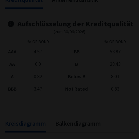
Aufschlüsselung der Kreditqualität
(zum 30/06/2026)
% OF BOND
% OF BOND
AAA
4.57
BB
53.87
AA
0.0
B
28.43
A
0.82
Below B
8.01
BBB
3.47
Not Rated
0.83
Kreisdiagramm
Balkendiagramm