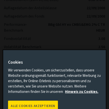
Auflagedatum der Anteilsklasse
22/09/2008
Auflagedatum des Fonds
22/09/2008
Performance-
BBg Gbl HY ex CMBS&EMG 2% C TR
Benchmark
HEUR
Fondsvolatilität
3.08
Volatilität Benchmark
2.56
SFDR
Article 8
Cookies
IA Sector
Global High Yield Bond
Wir verwenden Cookies, um sicherzustellen, dass unsere
Website ordnungsgemäß funktioniert, relevante Werbung zu
*Es wird erwartet, dass der Fonds im Vergleich zur
erstellen, Ihr Online-Erlebnis zu personalisieren und zu
Benchmark langfristig eine geringere Volatilität aufweist.
verstehen, wie Sie unsere Website nutzen. Weitere
Informationen finden Sie in unserem
Hinweis zu Cookies.
ALLE COOKIES AKZEPTIEREN