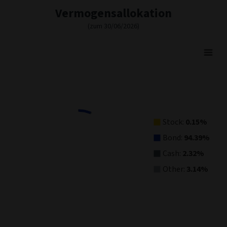
Vermogensallokation
(zum 30/06/2026)
Asset Allocation
Pie chart with 4 slices.
View as data table, Asset Allocation
Stock:
0.15%
Bond:
94.39%
Cash:
2.32%
Other:
3.14%