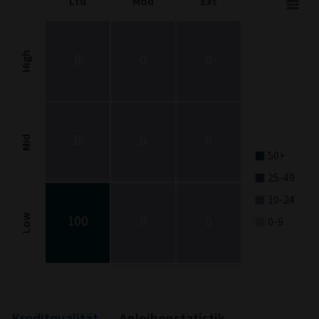
Ltd
Mod
Ext
Fixed Income Style
Chart with 9 data points.
Fixed Income Style chart. The chart is a heatmap showing the dis
High
0
0
0
View as data table, Fixed Income Style
The chart has 1 X axis displaying categories.
The chart has 1 Y axis displaying categories.
0
0
0
Mid
50+
25-49
10-24
100
0
0
Low
0-9
End of interactive chart.
Kreditqualität
Anleihenstatistik