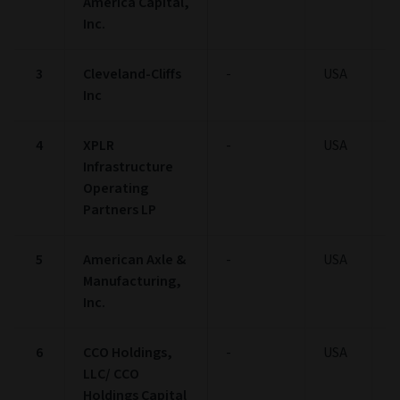
America Capital,
Inc.
3
Cleveland-Cliffs
-
USA
1
Inc
4
XPLR
-
USA
1
Infrastructure
Operating
Partners LP
5
American Axle &
-
USA
1
Manufacturing,
Inc.
6
CCO Holdings,
-
USA
1
LLC/ CCO
Holdings Capital