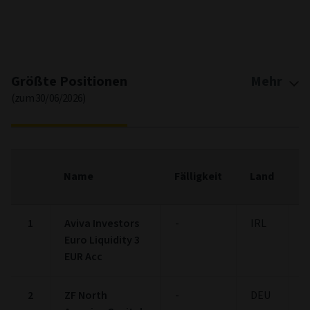
End of interactive chart.
Größte Positionen
Mehr
(zum 30/06/2026)
F
Name
Fälligkeit
Land
(
1
Aviva Investors
-
IRL
2
Euro Liquidity 3
EUR Acc
2
ZF North
-
DEU
1