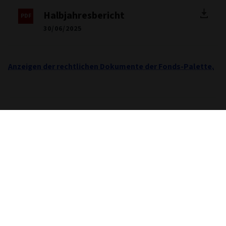
Halbjahresbericht
30/06/2025
Anzeigen der rechtlichen Dokumente der Fonds-Palette.
Wichtige Informationen
Sofern nicht anders angegeben, stammen alle Daten
betreffend Performance, Portfolio und Fondsaufgliederung
von Morningstar. Die Bereitstellung dieser Informationen
stellt weder eine Beratung noch eine Empfehlung dar. Falls
Sie nicht wissen, ob sich eine bestimmte Anlage für Sie