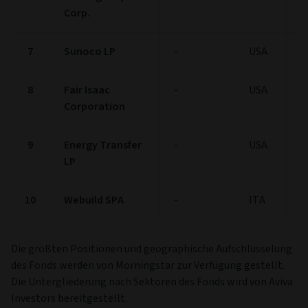
Corp.
7
Sunoco LP
-
USA
1
8
Fair Isaac
-
USA
1
Corporation
9
Energy Transfer
-
USA
1
LP
10
Webuild SPA
-
ITA
1
Die größten Positionen und geographische Aufschlüsselung
des Fonds werden von Morningstar zur Verfügung gestellt.
Die Untergliederung nach Sektoren des Fonds wird von Aviva
Investors bereitgestellt.