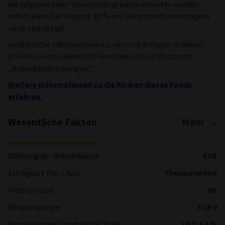
die aufgrund einer Umschuldung passiv erhalten wurden,
sofern diese Beteiligung 10 % des Gesamtnettovermögens
nicht übersteigt.
Ausführliche Informationen zu den mit Anlagen in diesen
Anleihen verbundenen Risiken finden Sie im Abschnitt
„Risikobeschreibungen“.
Weitere Informationen zu die Risiken dieses Fonds
erfahren.
Wesentliche Fakten
Mehr
Währung der Anteilsklasse
EUR
Ertragsart (Inc / Acc)
Thesaurierend
Anteilsklasse
Ah
Mindestanlage
EUR 0
Fondsvolumen (zum 05/08/2026)
USD 3.47b