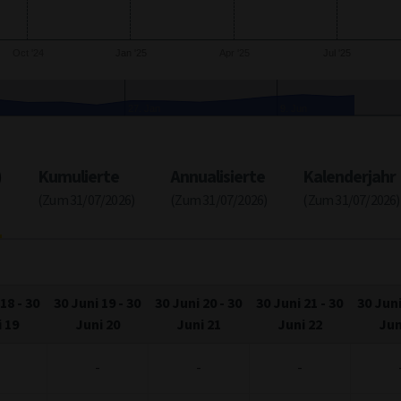
Oct '24
Jan '25
Apr '25
Jul '25
p
27. Jan
9. Jun
)
Kumulierte
Annualisierte
Kalenderjahr
(Zum 31/07/2026)
(Zum 31/07/2026)
(Zum 31/07/2026)
 18
-
30
30 Juni 19
-
30
30 Juni 20
-
30
30 Juni 21
-
30
30 Juni
 19
Juni 20
Juni 21
Juni 22
Jun
-
-
-