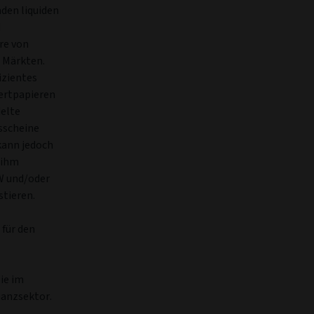
en liquiden
d
re von
n Märkten.
izientes
ertpapieren
elte
sscheine
kann jedoch
 ihm
W und/oder
tieren.
 für den
ie im
anzsektor.