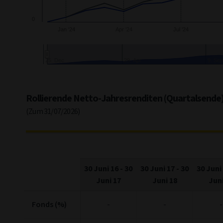
0
Jan '24
Apr '24
Jul '24
29. Apr
9. Se
End of interactive chart.
Rollierende Netto-Jahresrenditen (Quartalsende
(Zum 31/07/2026)
30 Juni 16
-
30
30 Juni 17
-
30
30 Juni
Juni 17
Juni 18
Juni
Fonds (%)
-
-
-