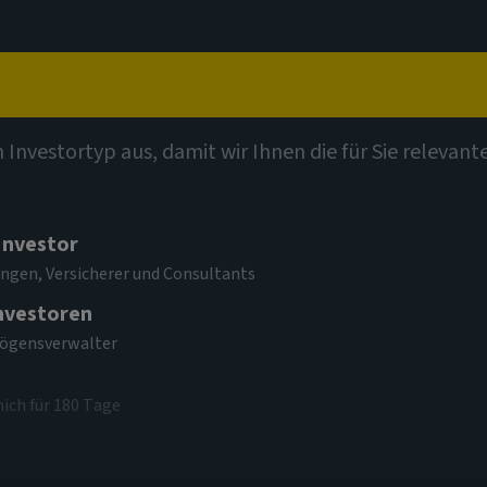
t
Kompetenzen
Investmentthemen
Kontak
e Fund (SICAV)
n Investortyp aus, damit wir Ihnen die für Sie relevan
 Investor
al Equity Income
ngen, Versicherer und Consultants
come
Investoren
mögensverwalter
mich für 180 Tage
 USD
(zum 06/08/2026)