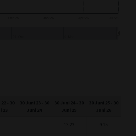
Oct '25
Jan '26
Apr '26
Jul '26
27. Oct
9. Mar
 22
-
30
30 Juni 23
-
30
30 Juni 24
-
30
30 Juni 25
-
30
i 23
Juni 24
Juni 25
Juni 26
-
-
13.23
9.15