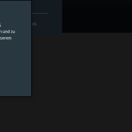
nt
Dokumente
rs-Homepage zurück.
ß
en und zu
unserem