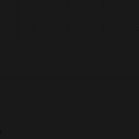
-
-
-
-
-
-
)