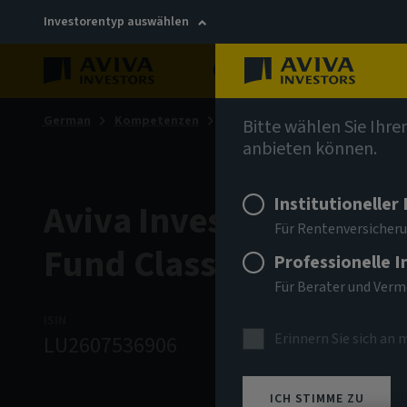
Investorentyp auswählen
Über uns
Nachhaltigkei
German
Kompetenzen
Aktien
Global Equity Incom
Bitte wählen Sie Ihre
anbieten können.
Institutioneller
Aviva Investors - Glob
Für Rentenversicheru
Fund Class Aq USD In
Professionelle 
Für Berater und Ver
ISIN
ANLAGEKLASSE
NIW
Erinnern Sie sich an 
LU2607536906
Aktien
13.88
ICH STIMME ZU