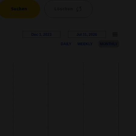
Suchen
Löschen
Dec 1, 2023
→
Jul 31, 2026
DAILY
WEEKLY
MONTHLY
s represents the percentage growth. Users can interact with the c