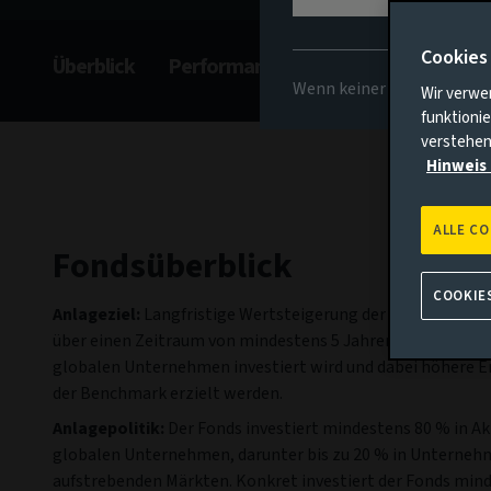
Cookies
Überblick
Performance
Kommentar
Ge
Wenn keiner der oben gena
Wir verwe
funktionie
verstehen
Hinweis 
ALLE C
Fondsüberblick
COOKIE
Anlageziel:
Langfristige Wertsteigerung der Anlagen der A
über einen Zeitraum von mindestens 5 Jahren, indem in Ak
globalen Unternehmen investiert wird und dabei höhere Er
der Benchmark erzielt werden.
Anlagepolitik:
Der Fonds investiert mindestens 80 % in Ak
globalen Unternehmen, darunter bis zu 20 % in Unterneh
aufstrebenden Märkten. Konkret investiert der Fonds min