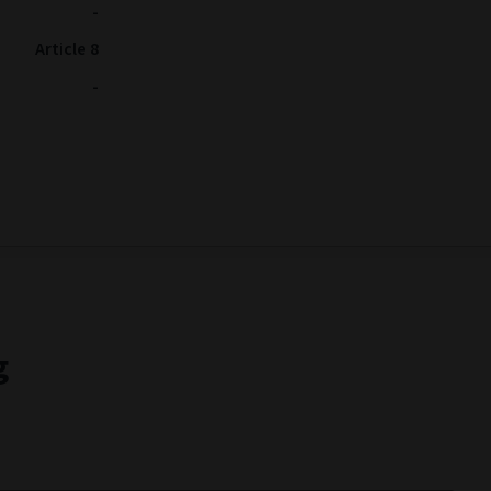
-
Article 8
-
g