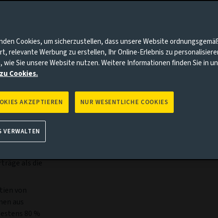
bühren & Kosten
Portfolio
Risiken
Manageme
nnten Punkte auf Sie zutrifft, gehen Sie bitte zur Aviva Investo
nden Cookies, um sicherzustellen, dass unsere Website ordnungsgemä
rt, relevante Werbung zu erstellen, Ihr Online-Erlebnis zu personalisier
, wie Sie unsere Website nutzen. Weitere Informationen finden Sie in 
zu Cookies.
OOKIES AKZEPTIEREN
NUR WESENTLICHE COOKIES
S VERWALTEN
nteilseigner
tien von
träge als die
tien von
men aus
destens 80 %