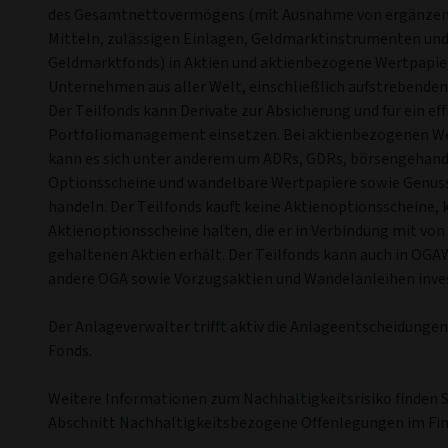
des Gesamtnettovermögens (mit Ausnahme von ergänzend
Mitteln, zulässigen Einlagen, Geldmarktinstrumenten un
Geldmarktfonds) in Aktien und aktienbezogene Wertpapie
Unternehmen aus aller Welt, einschließlich aufstrebende
Der Teilfonds kann Derivate zur Absicherung und für ein eff
Portfoliomanagement einsetzen. Bei aktienbezogenen W
kann es sich unter anderem um ADRs, GDRs, börsengehand
Optionsscheine und wandelbare Wertpapiere sowie Genus
handeln. Der Teilfonds kauft keine Aktienoptionsscheine, 
Aktienoptionsscheine halten, die er in Verbindung mit von
gehaltenen Aktien erhält. Der Teilfonds kann auch in OGA
andere OGA sowie Vorzugsaktien und Wandelanleihen inves
Der Anlageverwalter trifft aktiv die Anlageentscheidungen
Fonds.
Weitere Informationen zum Nachhaltigkeitsrisiko finden S
Abschnitt Nachhaltigkeitsbezogene Offenlegungen im Fin