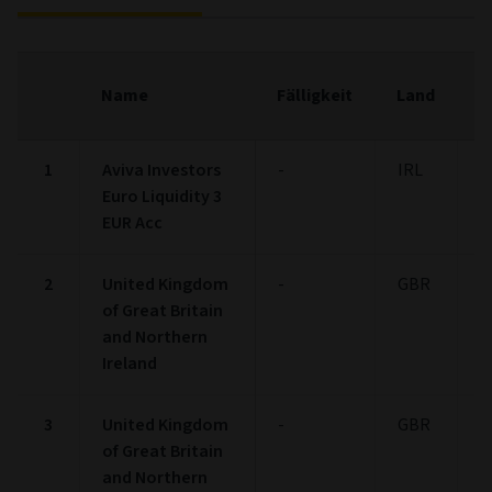
F
Name
Fälligkeit
Land
(
1
Aviva Investors
-
IRL
4
Euro Liquidity 3
EUR Acc
2
United Kingdom
-
GBR
2
of Great Britain
and Northern
Ireland
3
United Kingdom
-
GBR
2
of Great Britain
and Northern