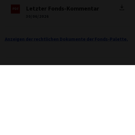
Letzter Fonds-Kommentar
30/06/2026
Anzeigen der rechtlichen Dokumente der Fonds-Palette.
Wichtige Informationen
Sofern nicht anders angegeben, stammen alle Daten
betreffend Performance, Portfolio und Fondsaufgliederung
von Morningstar. Die Bereitstellung dieser Informationen
stellt weder eine Beratung noch eine Empfehlung dar. Falls
Sie nicht wissen, ob sich eine bestimmte Anlage für Sie