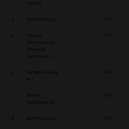
Ireland
4
UniCredit S.p.A.
-
ITA
1
5
Adecco
-
CHE
1
International
Financial
Services B.V.
6
NatWest Group
-
GBR
1
PLC
7
Banco
-
ESP
1
Santander SA
8
BNP Paribas SA
-
FRA
1