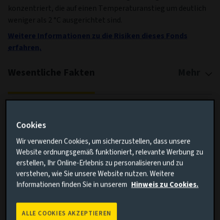
konzentriert, die auf einen Temperaturanstieg um deutlich
weniger als 2 °C ausgerichtet sind.
Weitere Informationen zu die Risiken dieses Fonds
erfahren.
Wesentliche Fakten
Mehr
Währung der Anteilsklasse
USD
Ertragsart (Inc / Acc)
Thesaurierend
Cookies
Anteilsklasse
R
Wir verwenden Cookies, um sicherzustellen, dass unsere
Website ordnungsgemäß funktioniert, relevante Werbung zu
Mindestanlage
USD -
erstellen, Ihr Online-Erlebnis zu personalisieren und zu
Fondsvolumen (zum 06/08/2026)
USD 541.66m
verstehen, wie Sie unsere Website nutzen. Weitere
Informationen finden Sie in unserem
Hinweis zu Cookies.
Auflagedatum der Anteilsklasse
05/05/2021
Auflagedatum des Fonds
05/05/2021
ALLE COOKIES AKZEPTIEREN