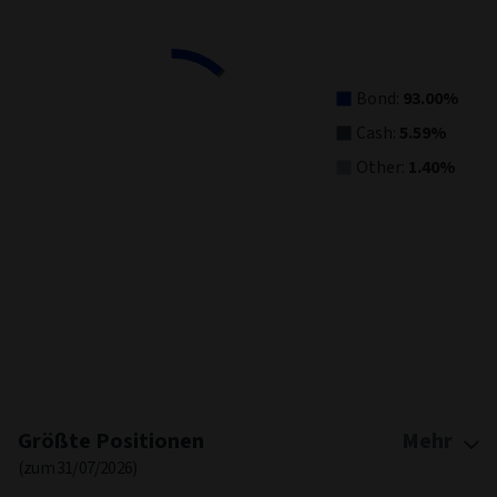
View as data table, Asset Allocation
Bond:
93.00%
Cash:
5.59%
Other:
1.40%
End of interactive chart.
Größte Positionen
Mehr
(zum 31/07/2026)