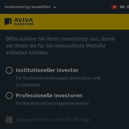
Investorentyp auswählen
CH, 
Menü
Global Climate Credit Fund
Bitte wählen Sie Ihren Investortyp aus, damit
wir Ihnen die für Sie relevanteste Website
anbieten können.
Aviva Investors - Global
Climate Credit Fund R USD
Institutioneller Investor
Für Rentenversicherungen, Versicherer und
Consultants
ISIN
LU2299074414
Professionelle Investoren
Für Berater und Vermögensverwalter
ANLAGEKLASSE
Anleihen
Erinnern Sie sich an mich für 180 Tage
NIW