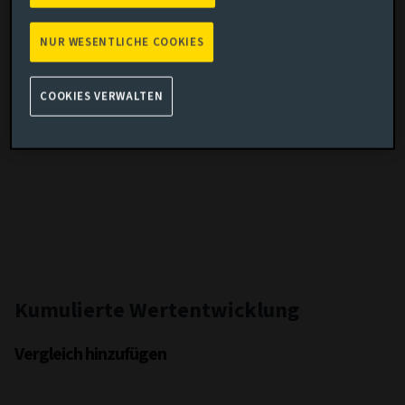
Performance-Benchmark
BBg Gbl Agg Corp USD
Fondsvolatilität
3.03
NUR WESENTLICHE COOKIES
Volatilität Benchmark
2.86
SFDR
Article 8
COOKIES VERWALTEN
IA Sector
-
Kumulierte Wertentwicklung
Vergleich hinzufügen