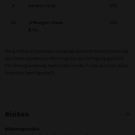
9
Veralto Corp.
-
USA
1
10
JPMorgan Chase
-
USA
1
& Co.
Die größten Positionen und geographische Aufschlüsselung
des Fonds werden von Morningstar zur Verfügung gestellt.
Die Untergliederung nach Sektoren des Fonds wird von Aviva
Investors bereitgestellt.
Risiken
Währungsrisiko: