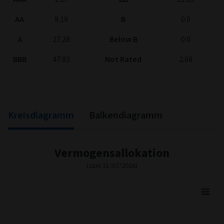
AA
9.19
B
0.0
A
27.28
Below B
0.0
BBB
47.83
Not Rated
2.68
Kreisdiagramm
Balkendiagramm
Vermogensallokation
(zum 31/07/2026)
Asset Allocation
Pie chart with 3 slices.