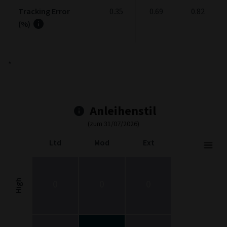
Tracking Error
0.35
0.69
0.82
(%)
*
Anleihenstil
(zum 31/07/2026)
Ltd
Mod
Ext
Fixed Income Style
Chart with 9 data points.
Fixed Income Style chart. The chart is a heatmap showing the dis
High
0
0
0
View as data table, Fixed Income Style
The chart has 1 X axis displaying categories.
The chart has 1 Y axis displaying categories.