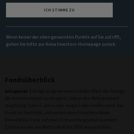
10.55 USD
(zum 06/08/2026)
ICH STIMME ZU
Alle Fonds anzeigen
Wenn keiner der oben genannten Punkte auf Sie zutrifft,
gehen Sie bitte zur Aviva Investors-Homepage zurück.
Fondsüberblick
Anlageziel
.
Erträge zu generieren und den Wert der Anlage
der Anteilsinhaber zu steigern, indem den Referenzwert
langfristig (über 5 Jahre oder länger) übertroffen wird. Der
Fonds ist bestrebt, sich neben dem Erreichen dieser
finanziellen Ziele auf einen Entwicklungspfad zu einem
Emissionsziel von Netto-Null bis 2050 auszurichten.