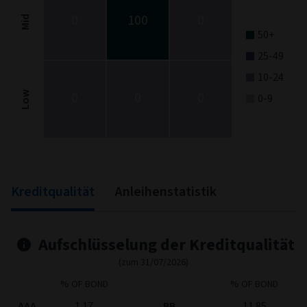
0
100
0
Mid
50+
25-49
10-24
0
0
0
Low
0-9
End of interactive chart.
Kreditqualität
Anleihenstatistik
Aufschlüsselung der Kreditqualität
(zum 31/07/2026)
% OF BOND
% OF BOND
AAA
1.17
BB
11.85