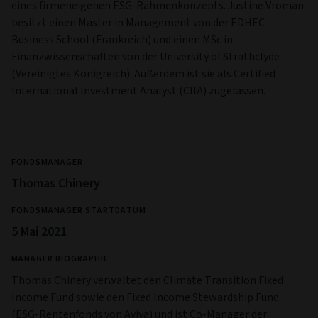
eines firmeneigenen ESG-Rahmenkonzepts. Justine Vroman
besitzt einen Master in Management von der EDHEC
Business School (Frankreich) und einen MSc in
Finanzwissenschaften von der University of Strathclyde
(Vereinigtes Königreich). Außerdem ist sie als Certified
International Investment Analyst (CIIA) zugelassen.
FONDSMANAGER
Thomas Chinery
FONDSMANAGER STARTDATUM
5 Mai 2021
MANAGER BIOGRAPHIE
Thomas Chinery verwaltet den Climate Transition Fixed
Income Fund sowie den Fixed Income Stewardship Fund
(ESG-Rentenfonds von Aviva) und ist Co-Manager der