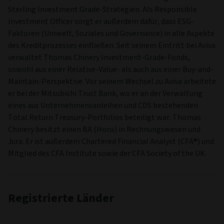
Sterling Investment Grade-Strategien. Als Responsible
Investment Officer sorgt er außerdem dafür, dass ESG-
Faktoren (Umwelt, Soziales und Governance) in alle Aspekte
des Kreditprozesses einfließen. Seit seinem Eintritt bei Aviva
verwaltet Thomas Chinery Investment-Grade-Fonds,
sowohl aus einer Relative-Value- als auch aus einer Buy-and-
Maintain-Perspektive. Vor seinem Wechsel zu Aviva arbeitete
er bei der Mitsubishi Trust Bank, wo er an der Verwaltung
eines aus Unternehmensanleihen und CDS bestehenden
Total Return Treasury-Portfolios beteiligt war. Thomas
Chinery besitzt einen BA (Hons) in Rechnungswesen und
Jura. Er ist außerdem Chartered Financial Analyst (CFA®) und
Mitglied des CFA Institute sowie der CFA Society of the UK.
Registrierte Länder