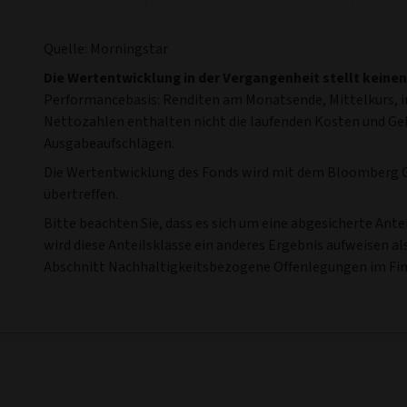
Jul '11
Jan '14
End of interactive chart.
Rollierende Netto-Jahresrenditen (Quartalsende
(Zum 31/07/2026)
30 Juni 16
-
30
30 Juni 17
-
30
30 Juni
Juni 17
Juni 18
Juni
Fonds (%)
9.81
0.43
7.
Benchmark
12.17
2.07
6.
(%)