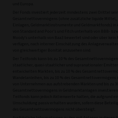
und Europa.
Der Fonds investiert jederzeit mindestens zwei Drittel sei
Gesamtnettovermögens (ohne zusätzliche liquide Mittel, 
Einlagen, Geldmarktinstrumente und Geldmarktfonds) in A
von Standard and Poor’s und Fitch unterhalb von BBB- bzw
Moody’s unterhalb von Baa3 bewertet sind oder über kein 
verfügen, nach interner Einschätzung des Anlageverwalter
von gleichwertiger Bonität anzusehen sind.
Der Teilfonds kann bis zu 10 % des Gesamtnettovermögens
staatlicher, quasi-staatlicher und supranationaler Emitte
entwickelten Märkten, bis zu 10 % des Gesamtnettovermö
Wandelanleihen, bis zu 10 % des Gesamtnettovermögens i
von Unternehmen aus aufstrebenden Märkten und bis zu 3
Gesamtnettovermögens in Geldmarktanlagen investieren.
Teilfonds kann jedoch Aktienwerte halten, die aufgrund ei
Umschuldung passiv erhalten wurden, sofern diese Beteil
des Gesamtnettovermögens nicht übersteigt.
Ausführliche Informationen zu den mit Anlagen in diesen 