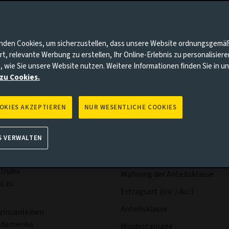
bühren & Kosten
Portfolio
Risiken
Manageme
nnten Punkte auf Sie zutrifft, gehen Sie bitte zur Aviva Investo
nden Cookies, um sicherzustellen, dass unsere Website ordnungsgemä
rt, relevante Werbung zu erstellen, Ihr Online-Erlebnis zu personalisier
, wie Sie unsere Website nutzen. Weitere Informationen finden Sie in 
zu Cookies.
OOKIES AKZEPTIEREN
NUR WESENTLICHE COOKIES
Wesentliche
Ausschü
S VERWALTEN
Fakten
den Wert der
tentwicklung
 Index
Währung der Anteilsklasse
) zu
Ertragsart (Inc / Acc)
Anteilsklasse
hzinsanleihen
rdamerika
Mindestanlage