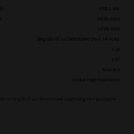
6)
USD 3.46b
e
20/05/2010
22/09/2008
BBg Gbl HY ex CMBS&EMG 2% C TR HCAD
3.16
2.57
Article 8
Global High Yield Bond
nds im Vergleich zur Benchmark langfristig eine geringere