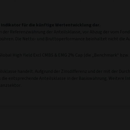
Jul '16
Jan '19
)
Kumulierte
Annualisierte
Kalenderjahr
(Zum 31/07/2026)
(Zum 31/07/2026)
(Zum 31/07/2026)
 18
-
30
30 Juni 19
-
30
30 Juni 20
-
30
30 Juni 21
-
30
30 Juni
 19
Juni 20
Juni 21
Juni 22
Jun
59
-3.32
11.53
-13.21
8.
54
-1.26
14.28
-12.99
8.