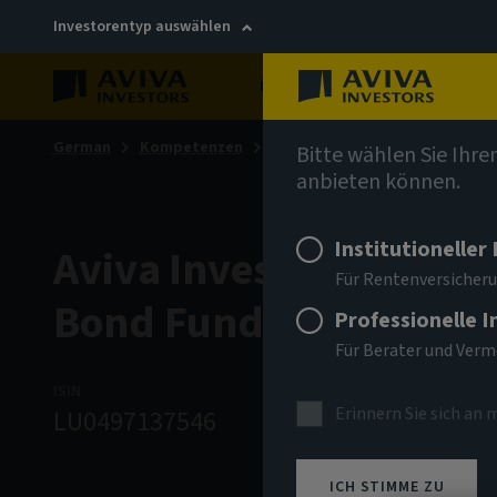
Investorentyp auswählen
Über uns
Nachhaltigkei
German
Kompetenzen
Anleihen
Bitte wählen Sie Ihre
anbieten können.
Institutioneller
Aviva Investors - Globa
Für Rentenversicheru
Bond Fund Ih CAD Acc
Professionelle 
Für Berater und Ver
ISIN
ANLAGEKLASSE
NIW
Erinnern Sie sich an 
LU0497137546
Anleihen
237.4
ICH STIMME ZU