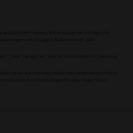
Jul '21
Jan '24
 22
-
30
30 Juni 23
-
30
30 Juni 24
-
30
30 Juni 25
-
30
i 23
Juni 24
Juni 25
Juni 26
05
10.34
7.66
4.49
85
10.13
8.67
4.18