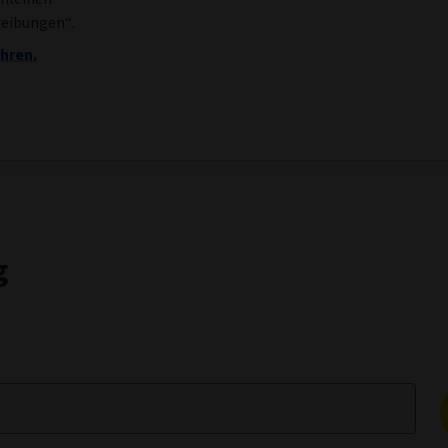
reibungen“.
hren.
g