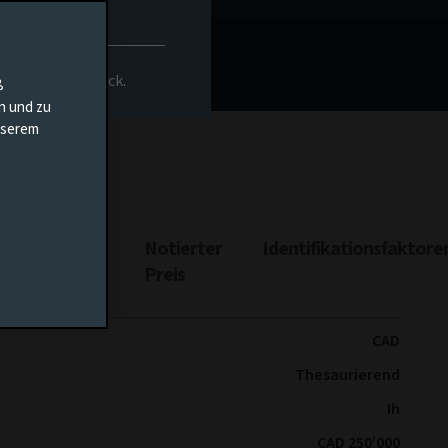
nt
Dokumente
rs-Homepage zurück.
ß
en und zu
unserem
ttungsertrag
Notierter
Identifikationsfaktore
Preis
CAD
Thesaurierend
Ih
CAD 250’000