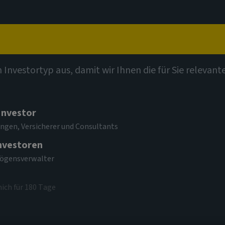
t
Kompetenzen
Investmentthemen
Kontak
n Investortyp aus, damit wir Ihnen die für Sie relevan
 Investor
l High Yield
ngen, Versicherer und Consultants
Investoren
mögensverwalter
mich für 180 Tage
7 CAD
(zum 04/08/2026)