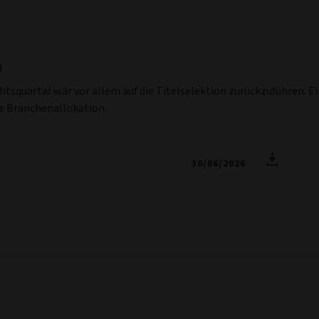
19
1.34
10.65
-17.69
14
 Indikator für die künftige Wertentwicklung dar.
 der Referenzwährung der Anteilsklasse, vor Abzug der vom Fonds
ebühren. Die Netto- und Bruttoperformance beinhaltet nicht die
bal High Yield Excl CMBS & EMG 2% Cap (die „Benchmark“ bzw. der
eilsklasse handelt. Aufgrund der Zinsdifferenz und der mit der D
ls die entsprechende Anteilsklasse in der Basiswährung. Weitere I
anzsektor.