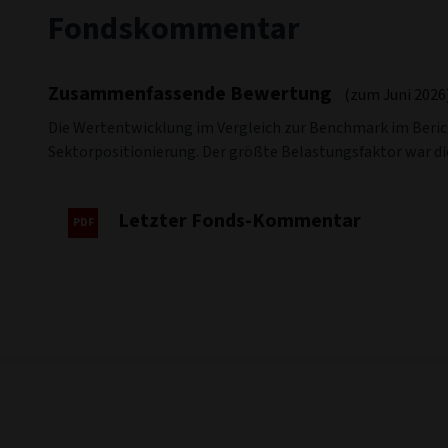
IA Sector
8.65
2.91
3.
Quelle: Morningstar
Die Wertentwicklung in der Vergangenheit stellt keinen
Performancebasis: Renditen am Monatsende, Mittelkurs, in
Nettozahlen enthalten nicht die laufenden Kosten und G
Ausgabeaufschlägen.
Die Wertentwicklung des Fonds wird mit dem Bloomberg Glo
übertreffen.
Bitte beachten Sie, dass es sich um eine abgesicherte Ant
wird diese Anteilsklasse ein anderes Ergebnis aufweisen a
Abschnitt Nachhaltigkeitsbezogene Offenlegungen im Fin