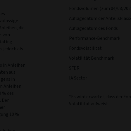
Fondsvolumen (zum 04/08/202
nes
Auflagedatum der Anteilsklass
zulässige
nleihen, die
Auflagedatum des Fonds
. von
Performance-Benchmark
Rating
Fondsvolatilität
s jedoch als
Volatilität Benchmark
 in Anleihen
SFDR
nten aus
IA Sector
gens in
n Anleihen
0 % des
*Es wird erwartet, dass der Fo
 Der
Volatilität aufweist.
ner
igung 10 %
Anleihen