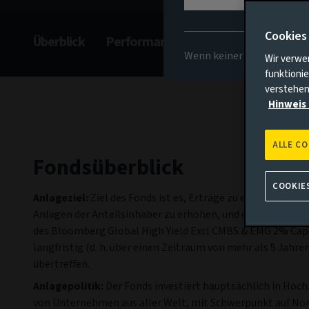
Cookies
Überblick
Performance
Kommentar
Ge
Wenn keiner der oben gena
Wir verwe
funktionie
verstehen
Hinweis 
ALLE C
Fondsüberblick
COOKIE
Anlageziel:
Ziel des Fonds ist es, Erträge zu erzielen und 
Anlagen der Anteilsinhaber zu erhöhen, und dabei die Wer
des Bloomberg Global High Yield Excl CMBS & EMG 2% Cap
langfristig (d. h. über einen Zeitraum von mehr als 5 Jahren
übertreffen.
Anlagepolitik:
Der Fonds investiert hauptsächlich in Hoc
von Unternehmen aus aller Welt, mit Schwerpunkt auf No