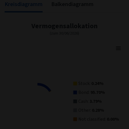
Kreisdiagramm
Balkendiagramm
Vermogensallokation
(zum 30/06/2026)
Asset Allocation
Pie chart with 5 slices.
View as data table, Asset Allocation
Stock:
0.24%
Bond:
95.70%
Cash:
3.79%
Other:
0.28%
Not classified:
0.00%