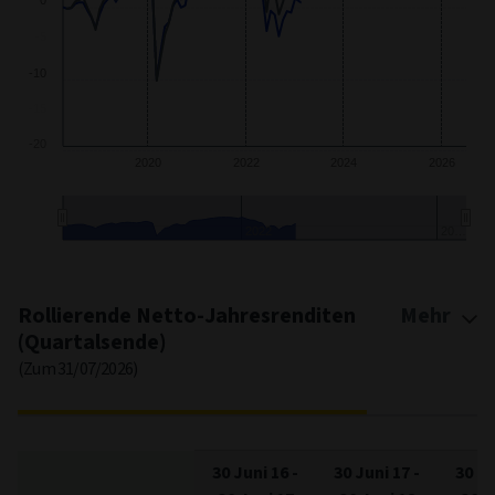
-10
-20
2020
2022
2024
2026
2022
2…
End of interactive chart.
Rollierende Netto-Jahresrenditen
Mehr
(Quartalsende)
(Zum 31/07/2026)
30 Juni 16
-
30 Juni 17
-
30 Ju