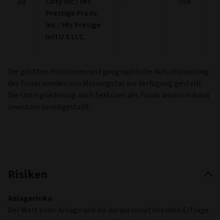
10
Coty Inc / Hfc
-
USA
1
Prestige Prods
Inc / Hfc Pretige
Intl U S LLC
Die größten Positionen und geographische Aufschlüsselung
des Fonds werden von Morningstar zur Verfügung gestellt.
Die Untergliederung nach Sektoren des Fonds wird von Aviva
Investors bereitgestellt.
Risiken
Anlagerisiko
Der Wert einer Anlage und die daraus resultierenden Erträge