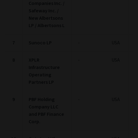
Companies Inc. /
Safeway Inc. /
New Albertsons
LP / Albertsons L
7
Sunoco LP
-
USA
1
8
XPLR
-
USA
1
Infrastructure
Operating
Partners LP
9
PBF Holding
-
USA
1
Company LLC
and PBF Finance
Corp.