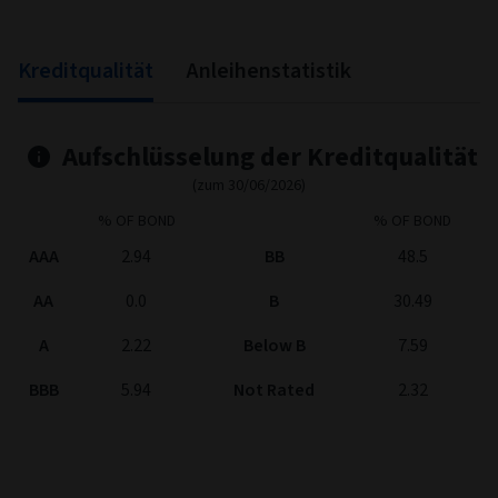
End of interactive chart.
Kreditqualität
Anleihenstatistik
Aufschlüsselung der Kreditqualität
(zum 30/06/2026)
% OF BOND
% OF BOND
AAA
2.94
BB
48.5
AA
0.0
B
30.49
A
2.22
Below B
7.59
BBB
5.94
Not Rated
2.32