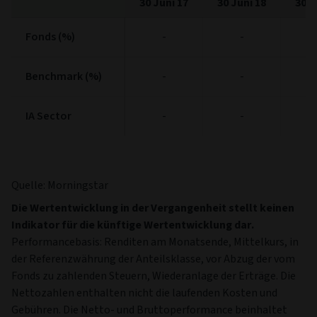
30 Juni 17
30 Juni 18
30 J
Fonds (%)
Fonds (%)
-
-
2
Benchmark (%)
Benchmark (%)
-
-
2
IA Sector
IA Sector
-
-
Quelle: Morningstar
Die Wertentwicklung in der Vergangenheit stellt keinen
Indikator für die künftige Wertentwicklung dar.
Performancebasis: Renditen am Monatsende, Mittelkurs, in
der Referenzwährung der Anteilsklasse, vor Abzug der vom
Fonds zu zahlenden Steuern, Wiederanlage der Erträge. Die
Nettozahlen enthalten nicht die laufenden Kosten und
Gebühren. Die Netto- und Bruttoperformance beinhaltet