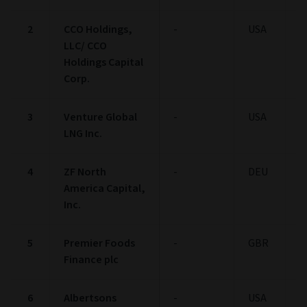
2
CCO Holdings,
-
USA
1
LLC/ CCO
Holdings Capital
Corp.
3
Venture Global
-
USA
1
LNG Inc.
4
ZF North
-
DEU
1
America Capital,
Inc.
5
Premier Foods
-
GBR
1
Finance plc
6
Albertsons
-
USA
1