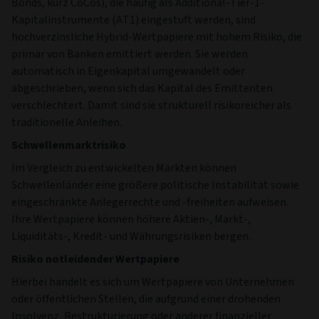
Bonds, kurz CoCos), die häufig als Additional-Tier-1-
Kapitalinstrumente (AT1) eingestuft werden, sind
hochverzinsliche Hybrid-Wertpapiere mit hohem Risiko, die
primär von Banken emittiert werden. Sie werden
automatisch in Eigenkapital umgewandelt oder
abgeschrieben, wenn sich das Kapital des Emittenten
verschlechtert. Damit sind sie strukturell risikoreicher als
traditionelle Anleihen.
Schwellenmarktrisiko
Im Vergleich zu entwickelten Märkten können
Schwellenländer eine größere politische Instabilität sowie
eingeschränkte Anlegerrechte und -freiheiten aufweisen.
Ihre Wertpapiere können höhere Aktien-, Markt-,
Liquiditäts-, Kredit- und Währungsrisiken bergen.
Risiko notleidender Wertpapiere
Hierbei handelt es sich um Wertpapiere von Unternehmen
oder öffentlichen Stellen, die aufgrund einer drohenden
Insolvenz, Restrukturierung oder anderer finanzieller