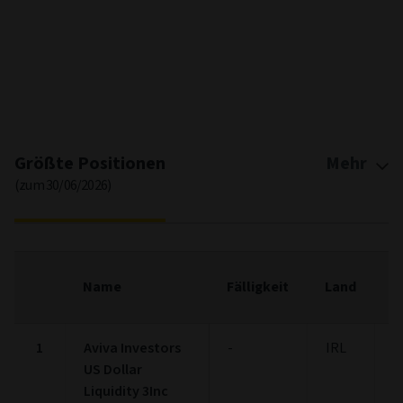
End of interactive chart.
Größte Positionen
Mehr
(zum 30/06/2026)
F
Name
Fälligkeit
Land
(
1
Aviva Investors
-
IRL
2
US Dollar
Liquidity 3Inc