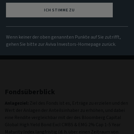
NIW
ICH STIMME ZU
12.38 EUR
(zum 05/08/2026)
Alle Fonds anzeigen
Wenn keiner der oben genannten Punkte auf Sie zutrifft,
gehen Sie bitte zur Aviva Investors-Homepage zurück.
Fondsüberblick
Anlageziel:
Ziel des Fonds ist es, Erträge zu erzielen und den
Wert der Anlagen der Anteilsinhaber zu erhöhen, und dabei
eine Rendite vergleichbar mit der des Bloomberg Capital
Global High Yield Bond Excl CMBS & EMG 2% Cap 1-5 Year
Maturity Index langfristig (d. h. über einen Zeitraum von