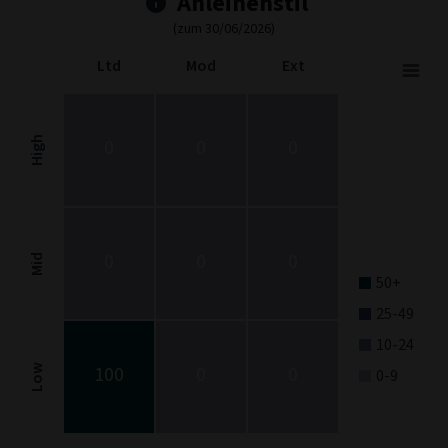
Anleihenstil
(zum 30/06/2026)
Ltd
Mod
Ext
Fixed Income Style
Chart with 9 data points.
Fixed Income Style chart. The chart is a heatmap showing the dis
High
0
0
0
View as data table, Fixed Income Style
The chart has 1 X axis displaying categories.
The chart has 1 Y axis displaying categories.
0
0
0
Mid
50+
25-49
10-24
100
0
0
Low
0-9