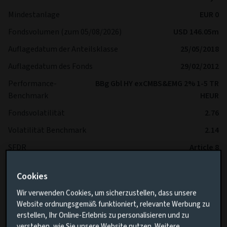
Mindestanlage
EUR 0
Fondsvolumen (zum 05/08/2026)
USD 146.05m
Auflagedatum der Anteilsklasse
25/05/2018
Auflagedatum des Fonds
29/02/2012
Performance-
BBg Gbl HY exCMBS&EMG 2% 1-5 TR
Benchmark
HEUR
Fondsvolatilität
2.76
Volatilität Benchmark
2.14
SFDR
Article 8
IA Sector
-
Cookies
Wir verwenden Cookies, um sicherzustellen, dass unsere
*Es wird erwartet, dass der Fonds im Vergleich zur
Website ordnungsgemäß funktioniert, relevante Werbung zu
Benchmark langfristig eine geringere Volatilität aufweist.
erstellen, Ihr Online-Erlebnis zu personalisieren und zu
verstehen, wie Sie unsere Website nutzen. Weitere