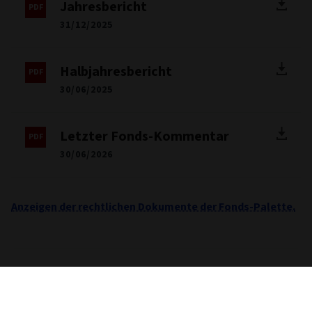
Jahresbericht
31/12/2025
Halbjahresbericht
30/06/2025
Letzter Fonds-Kommentar
30/06/2026
Anzeigen der rechtlichen Dokumente der Fonds-Palette.