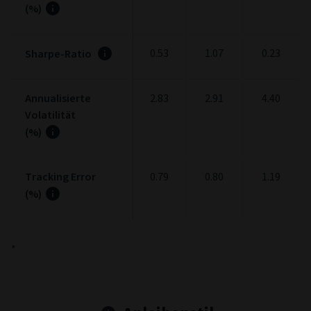
(%)
0.53
1.07
0.23
Sharpe-Ratio
Annualisierte
2.83
2.91
4.40
Volatilität
(%)
Tracking Error
0.79
0.80
1.19
(%)
*