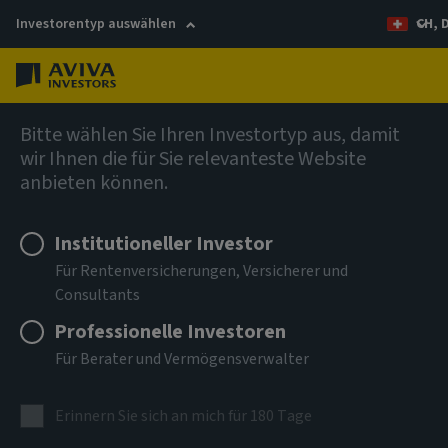
Investorentyp auswählen
CH, 
Menü
Anleihen
Bitte wählen Sie Ihren Investortyp aus, damit
wir Ihnen die für Sie relevanteste Website
anbieten können.
Aviva Investors - Short
Duration Global High Yield
Institutioneller Investor
Für Rentenversicherungen, Versicherer und
Bond Fund Ryh EUR Acc
Consultants
Professionelle Investoren
ISIN
LU1820083621
Für Berater und Vermögensverwalter
ANLAGEKLASSE
Erinnern Sie sich an mich für 180 Tage
Anleihen