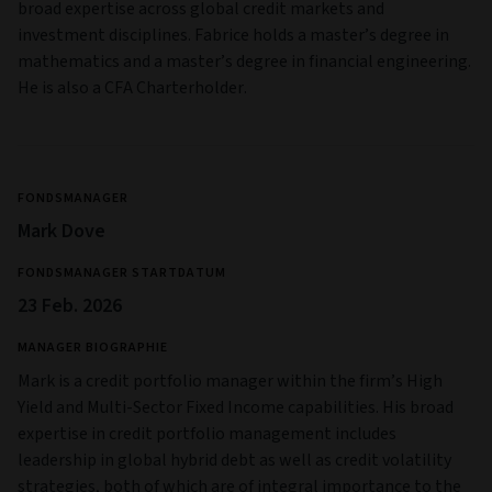
broad expertise across global credit markets and
investment disciplines. Fabrice holds a master’s degree in
mathematics and a master’s degree in financial engineering.
He is also a CFA Charterholder.
FONDSMANAGER
Mark Dove
FONDSMANAGER STARTDATUM
23 Feb. 2026
MANAGER BIOGRAPHIE
Mark is a credit portfolio manager within the firm’s High
Yield and Multi‑Sector Fixed Income capabilities. His broad
expertise in credit portfolio management includes
leadership in global hybrid debt as well as credit volatility
strategies, both of which are of integral importance to the