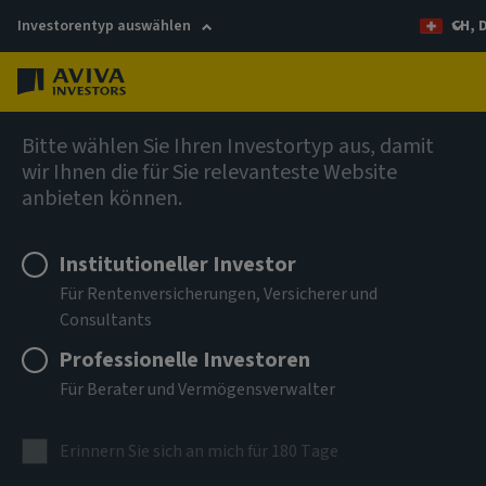
Investorentyp auswählen
CH, 
Menü
Anleihen
Bitte wählen Sie Ihren Investortyp aus, damit
wir Ihnen die für Sie relevanteste Website
anbieten können.
Aviva Investors - Global
Hybrid Bond Fund Ah EUR Acc
Institutioneller Investor
Für Rentenversicherungen, Versicherer und
Consultants
ISIN
LU3303701067
Professionelle Investoren
Für Berater und Vermögensverwalter
ANLAGEKLASSE
Anleihen
Erinnern Sie sich an mich für 180 Tage
NIW