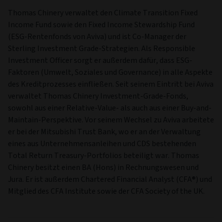
Thomas Chinery verwaltet den Climate Transition Fixed
Income Fund sowie den Fixed Income Stewardship Fund
(ESG-Rentenfonds von Aviva) und ist Co-Manager der
Sterling Investment Grade-Strategien. Als Responsible
Investment Officer sorgt er außerdem dafür, dass ESG-
Faktoren (Umwelt, Soziales und Governance) in alle Aspekte
des Kreditprozesses einfließen. Seit seinem Eintritt bei Aviva
verwaltet Thomas Chinery Investment-Grade-Fonds,
sowohl aus einer Relative-Value- als auch aus einer Buy-and-
Maintain-Perspektive. Vor seinem Wechsel zu Aviva arbeitete
er bei der Mitsubishi Trust Bank, wo er an der Verwaltung
eines aus Unternehmensanleihen und CDS bestehenden
Total Return Treasury-Portfolios beteiligt war. Thomas
Chinery besitzt einen BA (Hons) in Rechnungswesen und
Jura. Er ist außerdem Chartered Financial Analyst (CFA®) und
Mitglied des CFA Institute sowie der CFA Society of the UK.