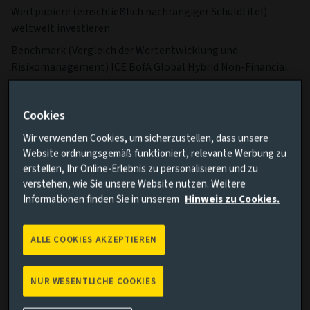
Wertpapiere (einschließlich nachrangiger Schuldtitel)
weltweit investieren.
Benchmark (Vergleich der Wertentwicklung und
Risikomanagement) ICE BofA Global Hybrid Non-Financial
5% Constrained Index
Handel mit Teilfonds Tagesaufträge zum Kauf, zum
Cookies
Umtausch und zur Rücknahme von Anteilen werden an jedem
Wir verwenden Cookies, um sicherzustellen, dass unsere
Geschäftstag bearbeitet.
Website ordnungsgemäß funktioniert, relevante Werbung zu
Weitere Informationen zu die Risiken dieses Fonds
erstellen, Ihr Online-Erlebnis zu personalisieren und zu
erfahren.
verstehen, wie Sie unsere Website nutzen. Weitere
Informationen finden Sie in unserem
Hinweis zu Cookies.
Weitere Informationen zu unseren Offenlegungen zur
Nachhaltigkeit in der Finanzwirtschaft.
ALLE COOKIES AKZEPTIEREN
Wesentliche Fakten
Mehr
NUR WESENTLICHE COOKIES
Währung der Anteilsklasse
EUR