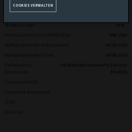
Ertragsart (Inc / Acc)
Thesaurierend
COOKIES VERWALTEN
Anteilsklasse
Ah
Mindestanlage
EUR -
Fondsvolumen (zum 04/08/2026)
GBP 30m
Auflagedatum der Anteilsklasse
24/06/2026
Auflagedatum des Fonds
24/06/2026
Performance-
ICE BofA Gbl Hyd NonFin 5% Cnst
Benchmark
TR HEUR
Fondsvolatilität
-
Volatilität Benchmark
-
SFDR
-
IA Sector
-