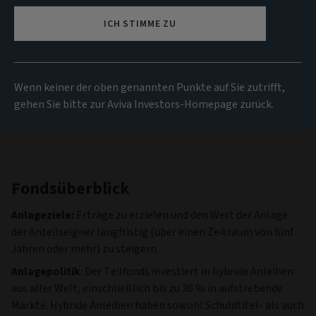
9.97 EUR
(zum 04/08/2026)
ICH STIMME ZU
Alle Fonds anzeigen
Wenn keiner der oben genannten Punkte auf Sie zutrifft,
gehen Sie bitte zur Aviva Investors-Homepage zurück.
Fondsüberblick
Anlageziele:
Erträge zu erzielen und den Wert der Anlage
der Anteilseigner langfristig (über einen Zeitraum von fünf
Jahren oder mehr) zu steigern.
Anlagepolitik
: Der Teilfonds investiert in hybride Anleihen
aus aller Welt, einschließlich bis zu 30 % in aufstrebende
Märkte. Hybride Anleihen haben sowohl Schuldtitel- als auch