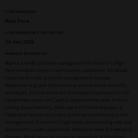
FONDSMANAGER
Mark Dove
FONDSMANAGER STARTDATUM
24 Juni 2026
MANAGER BIOGRAPHIE
Mark is a credit portfolio manager within the firm’s High
Yield and Multi‑Sector Fixed Income capabilities. His broad
expertise in credit portfolio management includes
leadership in global hybrid debt as well as credit volatility
strategies, both of which are of integral importance to the
capabilities across the Capital Opportunities area. Prior to
joining Aviva Investors, Mark was a Portfolio Manager at
Federated Hermes in London, where he contributed to the
management of the firm’s high yield, investment grade, and
multi sector credit capabilities. Before his time at Federated
Hermes, Mark began his career as an analyst at Aberdeen