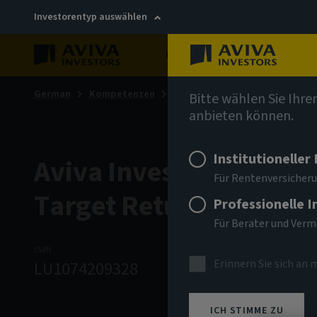
Investorentyp auswählen
Über uns
Nachhaltigkei
German
Kompetenzen
Multi-Asset- & Multi-Strategy
Bitte wählen Sie Ihre
anbieten können.
Institutioneller
Aviva Investors - Multi
Für Rentenversicheru
Target Return Fund A 
Professionelle 
Für Berater und Ver
ISIN
ANLAGEKLASSE
NIW
Erinnern Sie sich an 
LU1074209328
AIMS
12.18
ICH STIMME ZU