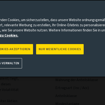
bühren & Kosten
Portfolio
Risiken
Manageme
nnten Punkte auf Sie zutrifft, gehen Sie bitte zur Aviva Investo
nden Cookies, um sicherzustellen, dass unsere Website ordnungsgemä
rt, relevante Werbung zu erstellen, Ihr Online-Erlebnis zu personalisier
, wie Sie unsere Website nutzen. Weitere Informationen finden Sie in 
zu Cookies.
OOKIES AKZEPTIEREN
NUR WESENTLICHE COOKIES
Wesentliche
Ausschü
S VERWALTEN
Fakten
ielen, die
er dem
lent) liegt,
Währung der Anteilsklasse
 dieses
Ertragsart (Inc / Acc)
 Volatilität
Anteilsklasse
iter Aktien
Mindestanlage