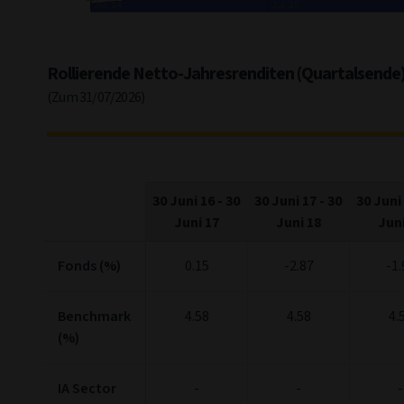
Jul '14
Jul '16
End of interactive chart.
Rollierende Netto-Jahresrenditen (Quartalsende
(Zum 31/07/2026)
30 Juni 16
-
30
30 Juni 17
-
30
30 Juni
Juni 17
Juni 18
Juni
Fonds (%)
0.15
-2.87
-1.
Benchmark
4.58
4.58
4.
(%)
IA Sector
-
-
-