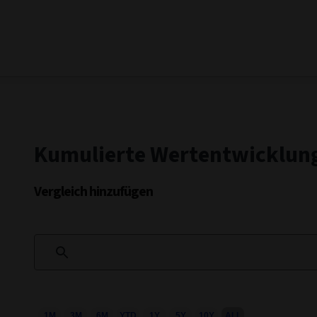
Kumulierte Wertentwicklun
Vergleich hinzufügen
1M
3M
6M
YTD
1Y
5Y
10Y
ALL