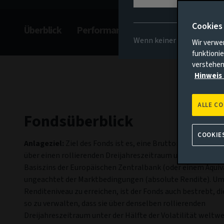
Cookies
Überblick
Performance
Kommentar
Ge
Wenn keiner der oben gena
Wir verwe
funktionie
verstehen
Hinweis 
ALLE C
Fondsüberblick
COOKIE
Anlageziel:
Ziel des Fonds ist es, eine Bruttorendite zu erz
über einen rollierenden Dreijahreszeitraum um 3 % p.a. üb
Basiszins der Europäischen Zentralbank (oder einem Äquiva
ungeachtet der Marktbedingungen (absolute Rendite). Um
Renditeniveau zu erreichen, ist der Fonds auch bestrebt, die
so zu verwalten, dass sie über denselben rollierenden
Dreijahreszeitraum unter der Hälfte der Volatilität weltwe