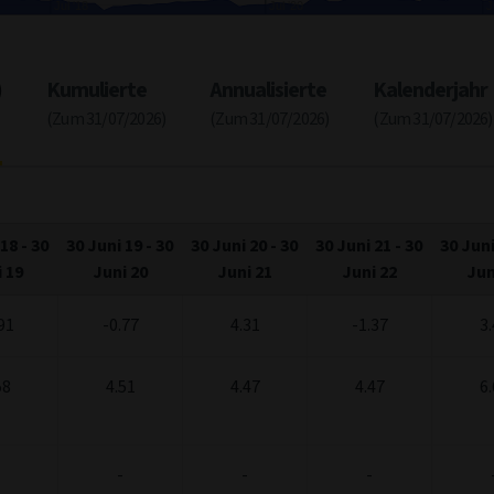
Jul '18
Jul '20
J
)
Kumulierte
Annualisierte
Kalenderjahr
(Zum 31/07/2026)
(Zum 31/07/2026)
(Zum 31/07/2026)
 18
-
30
30 Juni 19
-
30
30 Juni 20
-
30
30 Juni 21
-
30
30 Juni
 19
Juni 20
Juni 21
Juni 22
Jun
91
-0.77
4.31
-1.37
3.
58
4.51
4.47
4.47
6.
-
-
-