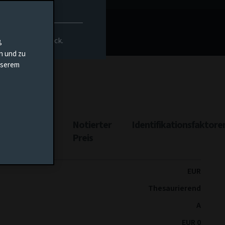
nt
Dokumente
rs-Homepage zurück.
ß
en und zu
unserem
ttungsertrag
Notierter
Identifikationsfaktore
Preis
EUR
Thesaurierend
A
EUR 0