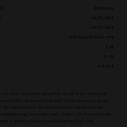
6)
EUR 622m
e
01/07/2014
01/07/2014
ECB Deposit Rate +3%
3.65
12.45
Article 8
-
 mit einer Volatilität verwaltet, die 50 % der Volatilität
erschreitet, es kann jedoch auch Zeiten geben, zu denen
t. Als Stellvertreter für die weltweiten Aktien wird der
Lokalwährung) verwendet (der „Index“). Die Volatilität des
rende 3-Jahreszeiträume annualisierten täglichen