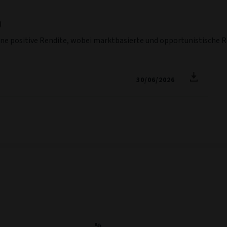
)
ine positive Rendite, wobei marktbasierte und opportunistische R
30/06/2026
%