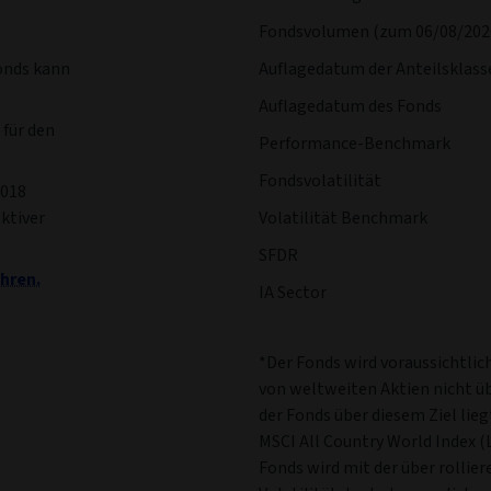
Fondsvolumen (zum 06/08/202
onds kann
Auflagedatum der Anteilsklass
Auflagedatum des Fonds
 für den
Performance-Benchmark
Fondsvolatilität
2018
aktiver
Volatilität Benchmark
SFDR
hren.
IA Sector
*Der Fonds wird voraussichtlich
von weltweiten Aktien nicht üb
der Fonds über diesem Ziel lieg
MSCI All Country World Index (
Fonds wird mit der über rollie