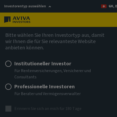
Investorentyp auswählen
CH, 
Menü
Anleihen
Bitte wählen Sie Ihren Investortyp aus, damit
wir Ihnen die für Sie relevanteste Website
anbieten können.
Aviva Investors - Global
Hybrid Bond Fund I USD Acc
Institutioneller Investor
Für Rentenversicherungen, Versicherer und
Consultants
ISIN
LU3303701141
Professionelle Investoren
Für Berater und Vermögensverwalter
ANLAGEKLASSE
Anleihen
Erinnern Sie sich an mich für 180 Tage
NIW