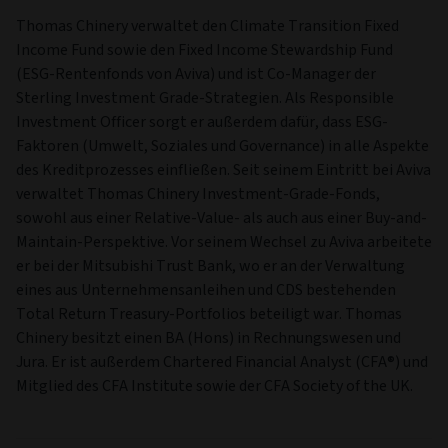
Thomas Chinery verwaltet den Climate Transition Fixed
Income Fund sowie den Fixed Income Stewardship Fund
(ESG-Rentenfonds von Aviva) und ist Co-Manager der
Sterling Investment Grade-Strategien. Als Responsible
Investment Officer sorgt er außerdem dafür, dass ESG-
Faktoren (Umwelt, Soziales und Governance) in alle Aspekte
des Kreditprozesses einfließen. Seit seinem Eintritt bei Aviva
verwaltet Thomas Chinery Investment-Grade-Fonds,
sowohl aus einer Relative-Value- als auch aus einer Buy-and-
Maintain-Perspektive. Vor seinem Wechsel zu Aviva arbeitete
er bei der Mitsubishi Trust Bank, wo er an der Verwaltung
eines aus Unternehmensanleihen und CDS bestehenden
Total Return Treasury-Portfolios beteiligt war. Thomas
Chinery besitzt einen BA (Hons) in Rechnungswesen und
Jura. Er ist außerdem Chartered Financial Analyst (CFA®) und
Mitglied des CFA Institute sowie der CFA Society of the UK.