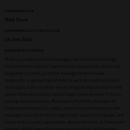
FONDSMANAGER
Mark Dove
FONDSMANAGER STARTDATUM
24 Juni 2026
MANAGER BIOGRAPHIE
Mark is a credit portfolio manager within the firm’s High
Yield and Multi‑Sector Fixed Income capabilities. His broad
expertise in credit portfolio management includes
leadership in global hybrid debt as well as credit volatility
strategies, both of which are of integral importance to the
capabilities across the Capital Opportunities area. Prior to
joining Aviva Investors, Mark was a Portfolio Manager at
Federated Hermes in London, where he contributed to the
management of the firm’s high yield, investment grade, and
multi sector credit capabilities. Before his time at Federated
Hermes, Mark began his career as an analyst at Aberdeen