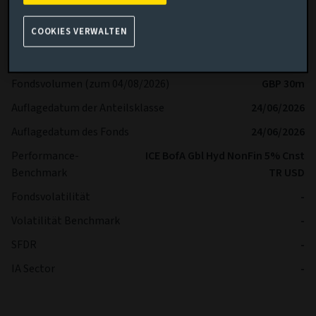
Ertragsart (Inc / Acc)
Thesaurierend
COOKIES VERWALTEN
Anteilsklasse
I
Mindestanlage
USD 100’000
Fondsvolumen (zum 04/08/2026)
GBP 30m
Auflagedatum der Anteilsklasse
24/06/2026
Auflagedatum des Fonds
24/06/2026
Performance-
ICE BofA Gbl Hyd NonFin 5% Cnst
Benchmark
TR USD
Fondsvolatilität
-
Volatilität Benchmark
-
SFDR
-
IA Sector
-