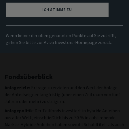
99.87 USD
(zum 04/08/2026)
ICH STIMME ZU
Alle Fonds anzeigen
Wenn keiner der oben genannten Punkte auf Sie zutrifft,
gehen Sie bitte zur Aviva Investors-Homepage zurück.
Fondsüberblick
Anlageziele:
Erträge zu erzielen und den Wert der Anlage
der Anteilseigner langfristig (über einen Zeitraum von fünf
Jahren oder mehr) zu steigern.
Anlagepolitik
: Der Teilfonds investiert in hybride Anleihen
aus aller Welt, einschließlich bis zu 30 % in aufstrebende
Märkte. Hybride Anleihen haben sowohl Schuldtitel- als auch