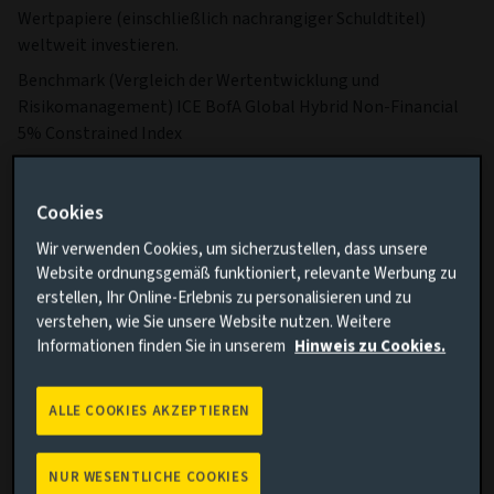
Wertpapiere (einschließlich nachrangiger Schuldtitel)
weltweit investieren.
Benchmark (Vergleich der Wertentwicklung und
Risikomanagement) ICE BofA Global Hybrid Non-Financial
5% Constrained Index
Handel mit Teilfonds Tagesaufträge zum Kauf, zum
Umtausch und zur Rücknahme von Anteilen werden an jedem
Cookies
Geschäftstag bearbeitet.
Wir verwenden Cookies, um sicherzustellen, dass unsere
Weitere Informationen zu die Risiken dieses Fonds
Website ordnungsgemäß funktioniert, relevante Werbung zu
erfahren.
erstellen, Ihr Online-Erlebnis zu personalisieren und zu
Weitere Informationen zu unseren Offenlegungen zur
verstehen, wie Sie unsere Website nutzen. Weitere
Nachhaltigkeit in der Finanzwirtschaft.
Informationen finden Sie in unserem
Hinweis zu Cookies.
Wesentliche Fakten
Mehr
ALLE COOKIES AKZEPTIEREN
Währung der Anteilsklasse
USD
NUR WESENTLICHE COOKIES