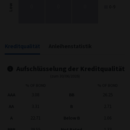
0
0
0
Low
0-9
End of interactive chart.
Kreditqualität
Anleihenstatistik
Aufschlüsselung der Kreditqualität
(zum 30/06/2026)
% OF BOND
% OF BOND
AAA
3.08
BB
26.25
AA
3.31
B
2.71
A
22.71
Below B
1.06
BBB
39.55
Not Rated
1.33