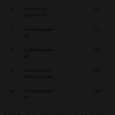
6
South Africa
-
ZAF
2
(Republic of)
7
Poland (Republic
-
POL
2
of)
8
Turkey (Republic
-
TUR
1
of)
9
Mexico (United
-
MEX
1
Mexican States)
10
Turkey (Republic
-
TUR
1
of)