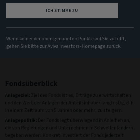
104.02 EUR
(zum 05/08/2026)
ICH STIMME ZU
Alle Fonds anzeigen
Wenn keiner der oben genannten Punkte auf Sie zutrifft,
gehen Sie bitte zur Aviva Investors-Homepage zurück.
Fondsüberblick
Anlageziel:
Ziel des Fonds ist es, Erträge zu erwirtschaften
und den Wert der Anlagen der Anteilsinhaber langfristig, d. h.
in einem Zeitraum von 5 Jahren oder mehr, zu steigern.
Anlagepolitik:
Der Fonds legt überwiegend in Anleihen an,
die von Regierungen und Unternehmen in Schwellenländern
begeben werden. Konkret investiert der Fonds jederzeit