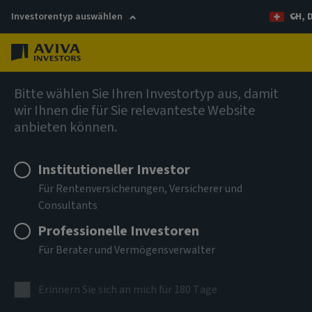
Investorentyp auswählen
CH, 
Menü
Anleihen
Bitte wählen Sie Ihren Investortyp aus, damit
wir Ihnen die für Sie relevanteste Website
anbieten können.
Aviva Investors - Emerging
Markets Bond Fund R EUR Acc
Institutioneller Investor
Für Rentenversicherungen, Versicherer und
Consultants
ISIN
LU2947862103
Professionelle Investoren
Für Berater und Vermögensverwalter
ANLAGEKLASSE
Anleihen
Erinnern Sie sich an mich für 180 Tage
NIW