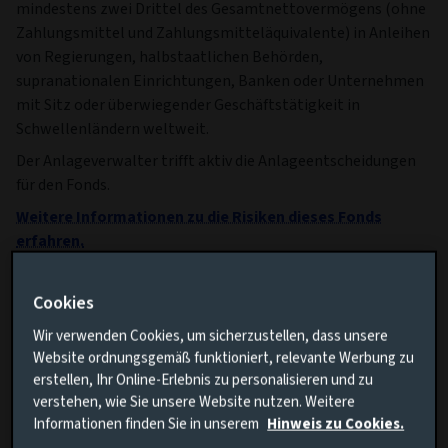
mindestens zwei Drittel des Gesamtnettovermögens (ohne
Zahlungsmittel und Zahlungsmitteläquivalente) in Anleihen
von Regierungen, halbstaatlichen Behörden,
supranationalen Einrichtungen, Banken oder Unternehmen
mit Sitz oder überwiegender Geschäftstätigkeit in
Schwellenländern weltweit.
Der Anlageverwalter trifft aktiv die Anlageentscheidungen
für den Fonds.
Weitere Informationen zu die Risiken dieses Fonds
erfahren.
Weitere Informationen zu unseren Offenlegungen zur
Nachhaltigkeit in der Finanzwirtschaft.
Cookies
Wir verwenden Cookies, um sicherzustellen, dass unsere
Wesentliche Fakten
Mehr
Website ordnungsgemäß funktioniert, relevante Werbung zu
erstellen, Ihr Online-Erlebnis zu personalisieren und zu
verstehen, wie Sie unsere Website nutzen. Weitere
Währung der Anteilsklasse
EUR
Informationen finden Sie in unserem
Hinweis zu Cookies.