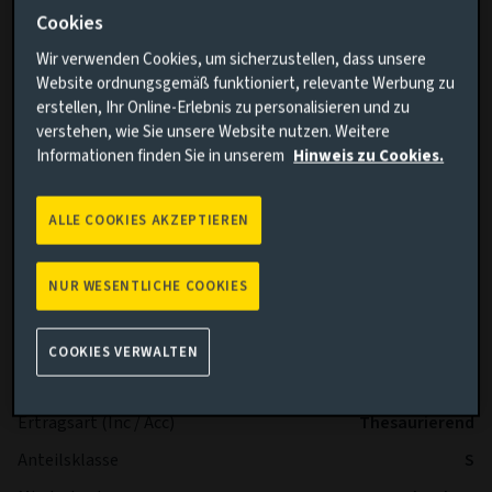
Wandelanleihen investieren.
Cookies
Wir verwenden Cookies, um sicherzustellen, dass unsere
Der Anlageverwalter trifft aktiv die Anlageentscheidungen
Website ordnungsgemäß funktioniert, relevante Werbung zu
für den Fonds.
erstellen, Ihr Online-Erlebnis zu personalisieren und zu
verstehen, wie Sie unsere Website nutzen. Weitere
Weitere Informationen zum Nachhaltigkeitsrisiko finden Sie
Informationen finden Sie in unserem
Hinweis zu Cookies.
im Abschnitt Nachhaltigkeitsbezogene Offenlegungen im
Finanzsektor.
ALLE COOKIES AKZEPTIEREN
Weitere Informationen zu die Risiken dieses Fonds
erfahren.
NUR WESENTLICHE COOKIES
Wesentliche Fakten
Mehr
COOKIES VERWALTEN
Währung der Anteilsklasse
EUR
Ertragsart (Inc / Acc)
Thesaurierend
Anteilsklasse
S