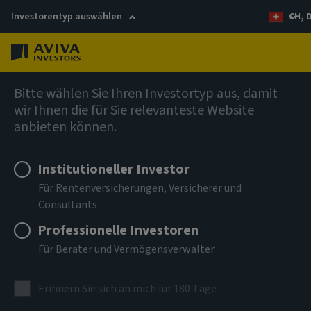
Investorentyp auswählen
CH, 
Menü
Global Equity Income Fund (SICAV)
Bitte wählen Sie Ihren Investortyp aus, damit
wir Ihnen die für Sie relevanteste Website
anbieten können.
Aviva Investors - Global
Equity Income Fund Class S
Institutioneller Investor
Für Rentenversicherungen, Versicherer und
EUR Accumulation
Consultants
Professionelle Investoren
ISIN
LU3085606948
Für Berater und Vermögensverwalter
ANLAGEKLASSE
Erinnern Sie sich an mich für 180 Tage
Aktien