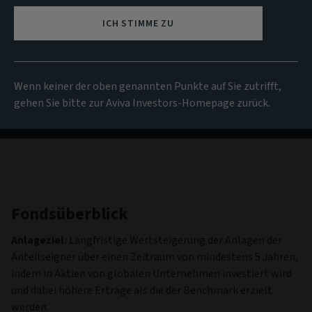
NIW
ICH STIMME ZU
1’160.35 EUR
(zum 06/08/2026)
Alle Fonds anzeigen
Wenn keiner der oben genannten Punkte auf Sie zutrifft,
gehen Sie bitte zur Aviva Investors-Homepage zurück.
Fondsüberblick
Anlageziel:
Langfristige Wertsteigerung der Anlagen der
Anteilseigner über einen Zeitraum von mindestens 5 Jahren,
indem in Aktien von globalen Unternehmen investiert wird
und dabei höhere Erträge als die der Benchmark erzielt
werden.