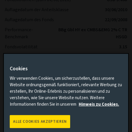
Auflagedatum der Anteilsklasse
30/06/2010
Auflagedatum des Fonds
22/09/2008
Performance-
BBg Gbl HY ex CMBS&EMG 2% C TR
Benchmark
HSGD
Fondsvolatilität
3.15
Volatilität Benchmark
2.56
SFDR
Article 8
Cookies
IA Sector
Global High Yield Bond
Wir verwenden Cookies, um sicherzustellen, dass unsere
Website ordnungsgemäß funktioniert, relevante Werbung zu
erstellen, Ihr Online-Erlebnis zu personalisieren und zu
*Es wird erwartet, dass der Fonds im Vergleich zur
verstehen, wie Sie unsere Website nutzen. Weitere
Benchmark langfristig eine geringere Volatilität aufweist.
Informationen finden Sie in unserem
Hinweis zu Cookies.
ALLE COOKIES AKZEPTIEREN