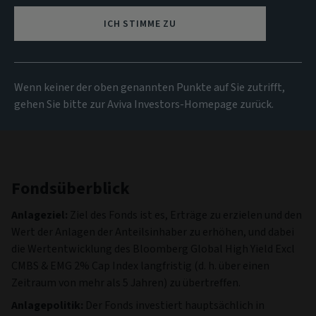
20.52 SGD
(zum 04/08/2026)
ICH STIMME ZU
Alle Fonds anzeigen
Wenn keiner der oben genannten Punkte auf Sie zutrifft,
gehen Sie bitte zur Aviva Investors-Homepage zurück.
Fondsüberblick
Anlageziel:
Ziel des Fonds ist es, Erträge zu erzielen und den
Wert der Anlagen der Anteilsinhaber zu erhöhen, und dabei
die Wertentwicklung des Bloomberg Global High Yield Excl
CMBS & EMG 2% Cap Index langfristig (d. h. über einen
Zeitraum von mehr als 5 Jahren) zu übertreffen.
Anlagepolitik:
Der Fonds investiert hauptsächlich in