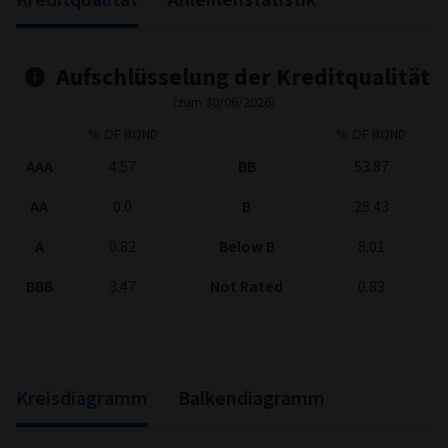
Aufschlüsselung der Kreditqualität
(zum 30/06/2026)
% OF BOND
% OF BOND
AAA
4.57
BB
53.87
AA
0.0
B
28.43
A
0.82
Below B
8.01
BBB
3.47
Not Rated
0.83
Kreisdiagramm
Balkendiagramm