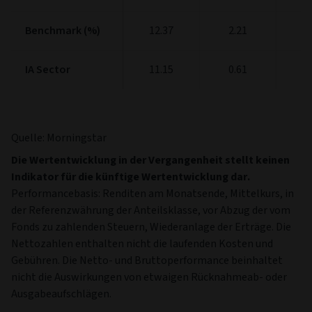
Benchmark (%)
Benchmark (%)
12.37
2.21
6
IA Sector
IA Sector
11.15
0.61
3
Quelle: Morningstar
Die Wertentwicklung in der Vergangenheit stellt keinen
Indikator für die künftige Wertentwicklung dar.
Performancebasis: Renditen am Monatsende, Mittelkurs, in
der Referenzwährung der Anteilsklasse, vor Abzug der vom
Fonds zu zahlenden Steuern, Wiederanlage der Erträge. Die
Nettozahlen enthalten nicht die laufenden Kosten und
Gebühren. Die Netto- und Bruttoperformance beinhaltet
nicht die Auswirkungen von etwaigen Rücknahmeab- oder
Ausgabeaufschlägen.