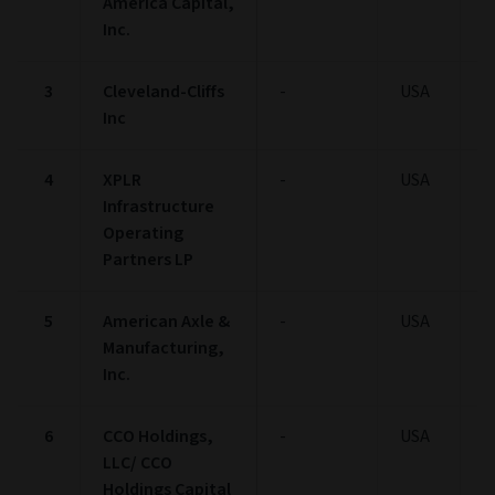
America Capital,
Inc.
3
Cleveland-Cliffs
-
USA
1
Inc
4
XPLR
-
USA
1
Infrastructure
Operating
Partners LP
5
American Axle &
-
USA
1
Manufacturing,
Inc.
6
CCO Holdings,
-
USA
1
LLC/ CCO
Holdings Capital