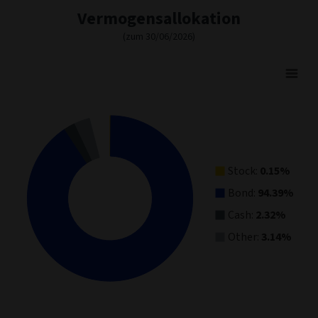
Vermogensallokation
(zum 30/06/2026)
Asset Allocation
Pie chart with 4 slices.
View as data table, Asset Allocation
Stock:
0.15%
Bond:
94.39%
Cash:
2.32%
Other:
3.14%