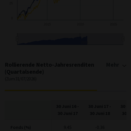
2015
2020
2025
2020
End of interactive chart.
Rollierende Netto-Jahresrenditen
Mehr
(Quartalsende)
(Zum 31/07/2026)
30 Juni 16
-
30 Juni 17
-
30 Ju
30 Juni 17
30 Juni 18
30 J
Fonds (%)
Fonds (%)
9.45
-0.36
6