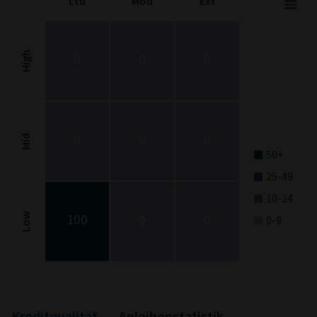
Ltd
Mod
Ext
Fixed Income Style
Chart with 9 data points.
Fixed Income Style chart. The chart is a heatmap showing the dis
High
0
0
0
View as data table, Fixed Income Style
The chart has 1 X axis displaying categories.
The chart has 1 Y axis displaying categories.
0
0
0
Mid
50+
25-49
10-24
100
0
0
Low
0-9
End of interactive chart.
Kreditqualität
Anleihenstatistik