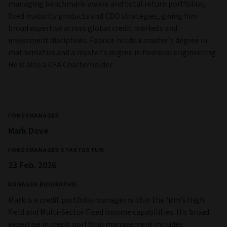
managing benchmark-aware and total return portfolios,
fixed maturity products and CDO strategies, giving him
broad expertise across global credit markets and
investment disciplines. Fabrice holds a master’s degree in
mathematics and a master’s degree in financial engineering.
He is also a CFA Charterholder.
FONDSMANAGER
Mark Dove
FONDSMANAGER STARTDATUM
23 Feb. 2026
MANAGER BIOGRAPHIE
Mark is a credit portfolio manager within the firm’s High
Yield and Multi‑Sector Fixed Income capabilities. His broad
expertise in credit portfolio management includes