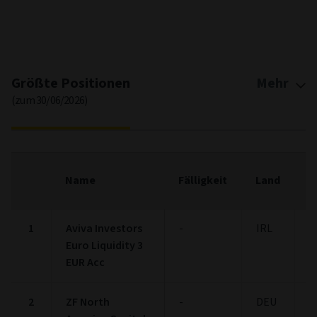
End of interactive chart.
Größte Positionen
Mehr
(zum 30/06/2026)
F
Name
Fälligkeit
Land
(
1
Aviva Investors
-
IRL
2
Euro Liquidity 3
EUR Acc
2
ZF North
-
DEU
1