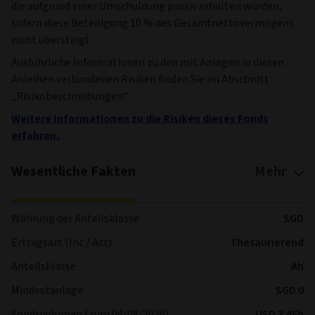
die aufgrund einer Umschuldung passiv erhalten wurden,
sofern diese Beteiligung 10 % des Gesamtnettovermögens
nicht übersteigt.
Ausführliche Informationen zu den mit Anlagen in diesen
Anleihen verbundenen Risiken finden Sie im Abschnitt
„Risikobeschreibungen“.
Weitere Informationen zu die Risiken dieses Fonds
erfahren.
Wesentliche Fakten
Mehr
Währung der Anteilsklasse
SGD
Ertragsart (Inc / Acc)
Thesaurierend
Anteilsklasse
Ah
Mindestanlage
SGD 0
Fondsvolumen (zum 04/08/2026)
USD 3.46b