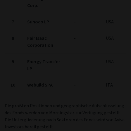
Corp.
7
Sunoco LP
-
USA
1
8
Fair Isaac
-
USA
1
Corporation
9
Energy Transfer
-
USA
1
LP
10
Webuild SPA
-
ITA
1
Die größten Positionen und geographische Aufschlüsselung
des Fonds werden von Morningstar zur Verfügung gestellt.
Die Untergliederung nach Sektoren des Fonds wird von Aviva
Investors bereitgestellt.