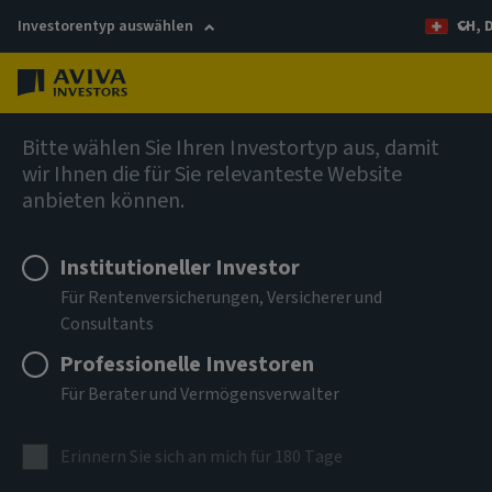
Investorentyp auswählen
CH, 
Menü
Anleihen
Bitte wählen Sie Ihren Investortyp aus, damit
wir Ihnen die für Sie relevanteste Website
anbieten können.
Aviva Investors - Global High
Yield Bond Fund Ah SGD Acc
Institutioneller Investor
Für Rentenversicherungen, Versicherer und
Consultants
ISIN
LU0520002626
Professionelle Investoren
Für Berater und Vermögensverwalter
ANLAGEKLASSE
Anleihen
Erinnern Sie sich an mich für 180 Tage
NIW