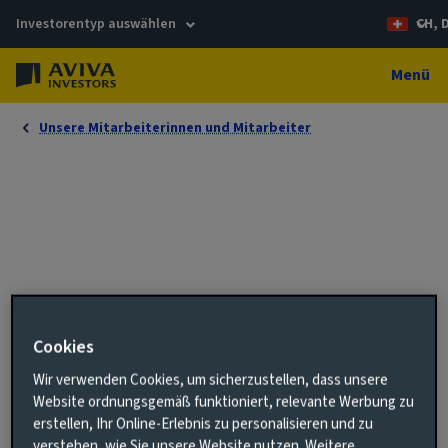
Investorentyp auswählen
CH, 
Menü
Unsere Mitarbeiterinnen und Mitarbeiter
Alex Woods
Associate Director, PFI Lending
Cookies
Wir verwenden Cookies, um sicherzustellen, dass unsere
+44 1603 681830
Website ordnungsgemäß funktioniert, relevante Werbung zu
alexandra.woods@avivainvestors.com
erstellen, Ihr Online-Erlebnis zu personalisieren und zu
verstehen, wie Sie unsere Website nutzen. Weitere