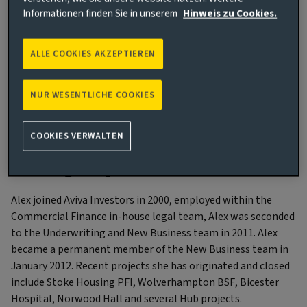
Informationen finden Sie in unserem
Hinweis zu Cookies.
Aufgabenschwerpunkte
Currently Associate Director, Infrastructure debt, Alex
ALLE COOKIES AKZEPTIEREN
manages a large number of advisers and investors – whilst
primarily origination (PPP & PFI), this includes being the
NUR WESENTLICHE COOKIES
contact for all aspects of their existing portfolios,
underwriting new business, presenting to credit committee
and generally managing the relationship.
COOKIES VERWALTEN
Erfahrung und Qualifikationen
Alex joined Aviva Investors in 2000, employed within the
Commercial Finance in-house legal team, Alex was seconded
to the Underwriting and New Business team in 2011. Alex
became a permanent member of the New Business team in
January 2012. Recent projects she has originated and closed
include Stoke Housing PFI, Wolverhampton BSF, Bicester
Hospital, Norwood Hall and several Hub projects.