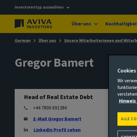
Investorentyp auswählen
Über uns
Nachhaltigkei
German
Über uns
Unsere Mitarbeiterinnen und Mitarb
Gregor Bamert
Cookies
Wir verwe
funktionie
verstehen
Head of Real Estate Debt
Hinweis 
+44 7800 691384
E-Mail Gregor Bamert
ALLE C
LinkedIn Profil sehen