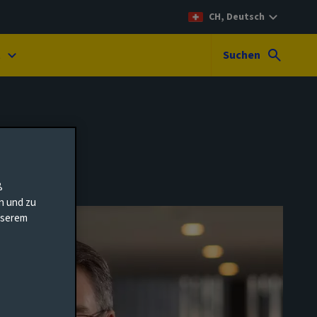
CH, Deutsch
t
Suchen
ß
en und zu
unserem