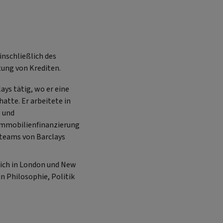
inschließlich des
tung von Krediten.
ays tätig, wo er eine
atte. Er arbeitete in
- und
 Immobilienfinanzierung
nteams von Barclays
sich in London und New
n Philosophie, Politik