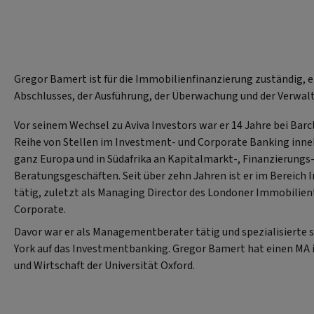
Gregor Bamert ist für die Immobilienfinanzierung zuständig, e
Abschlusses, der Ausführung, der Überwachung und der Verwal
Vor seinem Wechsel zu Aviva Investors war er 14 Jahre bei Barcl
Reihe von Stellen im Investment- und Corporate Banking inneh
ganz Europa und in Südafrika an Kapitalmarkt-, Finanzierungs
Beratungsgeschäften. Seit über zehn Jahren ist er im Bereich
tätig, zuletzt als Managing Director des Londoner Immobilie
Corporate.
Davor war er als Managementberater tätig und spezialisierte 
York auf das Investmentbanking. Gregor Bamert hat einen MA i
und Wirtschaft der Universität Oxford.