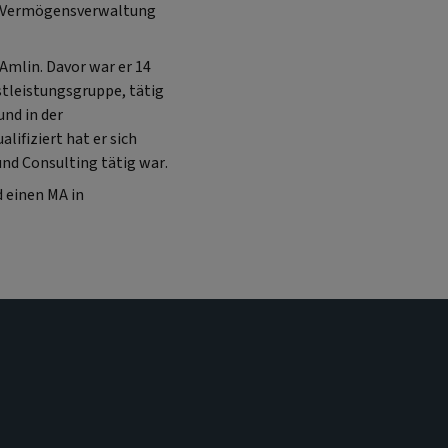
g, Vermögensverwaltung
Amlin. Davor war er 14
stleistungsgruppe, tätig
nd in der
lifiziert hat er sich
und Consulting tätig war.
d einen MA in