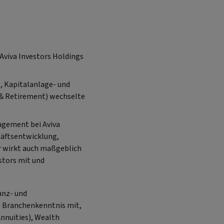
 Aviva Investors Holdings
-, Kapitalanlage- und
 & Retirement) wechselte
nagement bei Aviva
häftsentwicklung,
r wirkt auch maßgeblich
stors mit und
anz- und
e Branchenkenntnis mit,
Annuities), Wealth