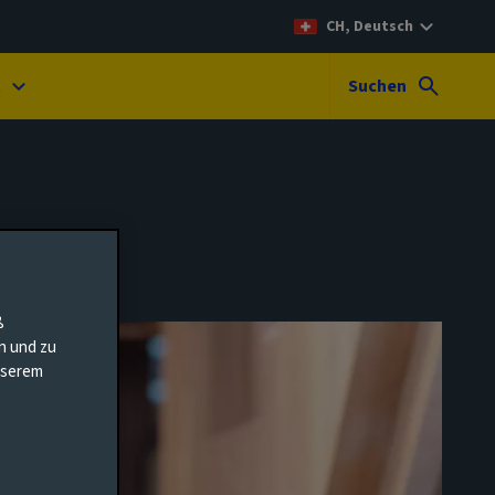
CH, Deutsch
t
Suchen
ß
en und zu
unserem