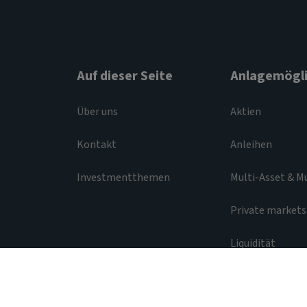
Auf dieser Seite
Anlagemögli
Über uns
Aktien
Kontakt
Anleihen
Investmentthemen
Multi-Asset & M
Private markets
Liquidität
Gesetzliche und regulatorische Bestimmungen
© 2026 Aviva Investors