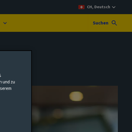
CH, Deutsch
t
Suchen
ß
en und zu
unserem