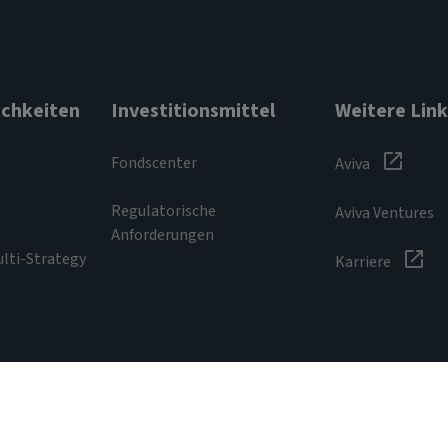
chkeiten
Investitionsmittel
Weitere Link
Fondscenter
Aviva
Regulatorische
Aviva Ventures
Anforderungen
ulti-Strategy
Karriere
Datenschutzerklärung
Zugänglichkeit
Hinweis zu Co