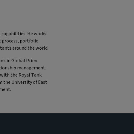
 capabilities. He works
 process, portfolio
tants around the world.
ank in Global Prime
lationship management.
g with the Royal Tank
 the University of East
ement.