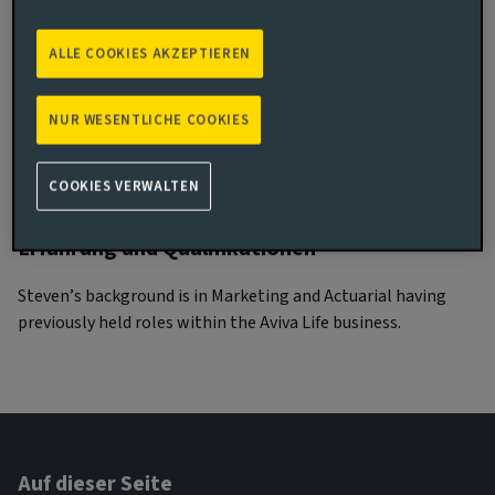
Aufgabenschwerpunkte
ALLE COOKIES AKZEPTIEREN
Steven is an Associate Director within the Relationship
Management team, responsible for the management of a
NUR WESENTLICHE COOKIES
portfolio of commercial mortgage loans and associated
borrower relationships. Steven also works on the execution
of new loan facilities for both new and existing borrowers.
COOKIES VERWALTEN
Erfahrung und Qualifikationen
Steven’s background is in Marketing and Actuarial having
previously held roles within the Aviva Life business.
Auf dieser Seite