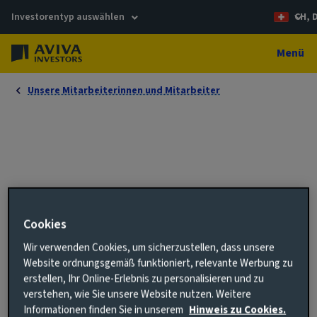
Investorentyp auswählen
CH, 
Menü
Unsere Mitarbeiterinnen und Mitarbeiter
Steven Kemp
Cookies
Associate Director, Relationship Management
Wir verwenden Cookies, um sicherzustellen, dass unsere
Website ordnungsgemäß funktioniert, relevante Werbung zu
01603686983
erstellen, Ihr Online-Erlebnis zu personalisieren und zu
verstehen, wie Sie unsere Website nutzen. Weitere
steven.kemp@avivainvestors.com
Informationen finden Sie in unserem
Hinweis zu Cookies.