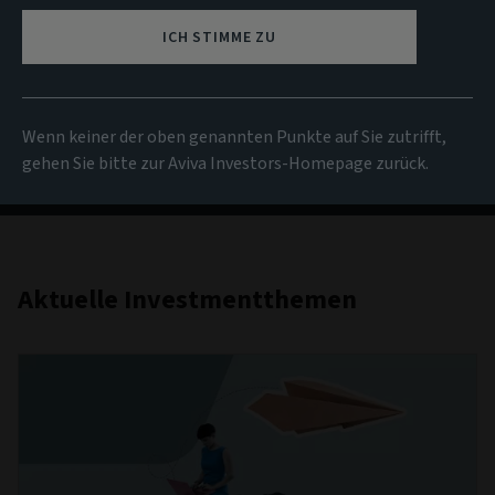
Investmentthemem
ICH STIMME ZU
Ihre Anlaufstelle für detaillierte Analysen und
Kommentare zu wichtigen Themen, die sich auf die
Wenn keiner der oben genannten Punkte auf Sie zutrifft,
globale Anlagelandschaft auswirken.
gehen Sie bitte zur Aviva Investors-Homepage zurück.
Aktuelle Investmentthemen