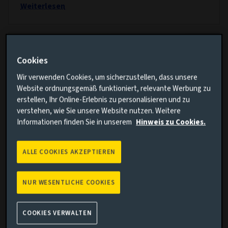
Weiterlesen
Cookies
Wir verwenden Cookies, um sicherzustellen, dass unsere
Website ordnungsgemäß funktioniert, relevante Werbung zu
erstellen, Ihr Online-Erlebnis zu personalisieren und zu
verstehen, wie Sie unsere Website nutzen. Weitere
Informationen finden Sie in unserem
Hinweis zu Cookies.
ALLE COOKIES AKZEPTIEREN
ANLEIHEN
Von der Nischen- zur Kernstrategie:
NUR WESENTLICHE COOKIES
Asset-Based Finance startet an Private-
Debt-Märkten im Wandel durch
COOKIES VERWALTEN