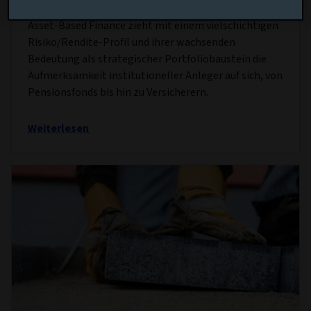
7 OKT. 2025
Asset-Based Finance zieht mit einem vielschichtigen
Risiko/Rendite-Profil und ihrer wachsenden
Bedeutung als strategischer Portfoliobaustein die
Aufmerksamkeit institutioneller Anleger auf sich, von
Pensionsfonds bis hin zu Versicherern.
Weiterlesen