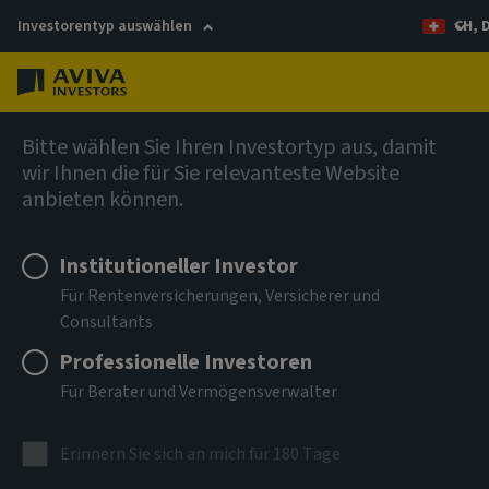
Investorentyp auswählen
CH, 
Menü
German
Bitte wählen Sie Ihren Investortyp aus, damit
wir Ihnen die für Sie relevanteste Website
anbieten können.
Institutioneller Investor
Für Rentenversicherungen, Versicherer und
Consultants
Professionelle Investoren
Für Berater und Vermögensverwalter
Erinnern Sie sich an mich für 180 Tage