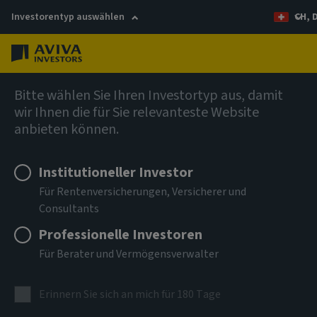
Investorentyp auswählen
CH, 
Menü
AIQ Investment Thinking
Bitte wählen Sie Ihren Investortyp aus, damit
wir Ihnen die für Sie relevanteste Website
anbieten können.
Institutioneller Investor
Für Rentenversicherungen, Versicherer und
Consultants
Professionelle Investoren
Für Berater und Vermögensverwalter
Erinnern Sie sich an mich für 180 Tage