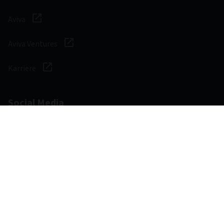
Aviva
Aviva Ventures
Karriere
Social Media
Gesetzliche und
Zugänglichkeit
regulatorische
Hinweis zu Cookies
Bestimmungen
Verwaltung von Cookies
Datenschutzerklärung