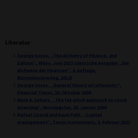
Literatur
George Soros, „The Alchemy of Finance, 2nd
Edition“, Wiley, Juni 2015 (deutsche Ausgabe: „Die
Alchemie der Finanzen“, 4. Auflage,
Börsenbuchverlag, 2012)
George Soros, „General theory of reflexivity“,
Financial Times, 26. Oktober 2009
Mark A. Sellers, „The fat-pitch approach to stock
investing“, Morningstar, 28. Januar 2004
Rafael Lizardi und Dave Pahl, „Capital
management“, Texas Instruments, 3. Februar 2023