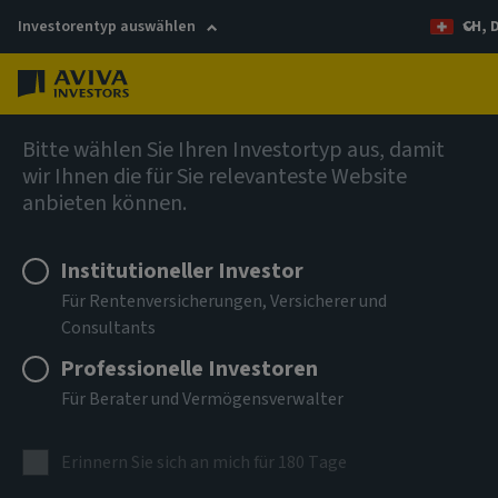
Investorentyp auswählen
CH, 
Menü
AIQ Investment Thinking
Bitte wählen Sie Ihren Investortyp aus, damit
wir Ihnen die für Sie relevanteste Website
Die Theorie der
anbieten können.
Reflexivität
Institutioneller Investor
Für Rentenversicherungen, Versicherer und
Wie Aktienkurse den inneren Wert von Unternehmen
Consultants
beeinflussen können
Professionelle Investoren
Für Berater und Vermögensverwalter
Erinnern Sie sich an mich für 180 Tage