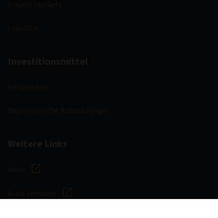
Private markets
Liquidität
Investitionsmittel
Fondscenter
Regulatorische Anforderungen
Weitere Links
Aviva
Aviva Ventures
Karriere