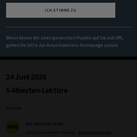
ICH STIMME ZU
Wenn keiner der oben genannten Punkte auf Sie zutrifft,
gehen Sie bitte zur Aviva Investors-Homepage zurück.
24 Juni 2026
5-Minuten-Lektüre
AUTOR
AIQ Editorial Team
Global Investment Thinking
@avivainvestors