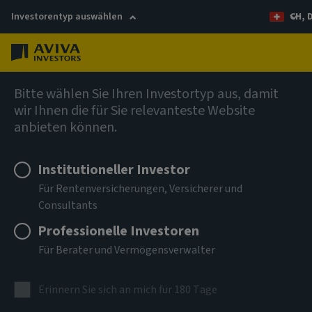
Investorentyp auswählen
CH, 
Menü
AIQ Investment Thinking
Bitte wählen Sie Ihren Investortyp aus, damit
wir Ihnen die für Sie relevanteste Website
Mehr Möglichkeiten
anbieten können.
durch den Einsatz von
Institutioneller Investor
Optionen
Für Rentenversicherungen, Versicherer und
Consultants
Professionelle Investoren
Der AIMS Fund profitiert von den erweiterten
Für Berater und Vermögensverwalter
Möglichkeiten des Optionshandels.
Erinnern Sie sich an mich für 180 Tage