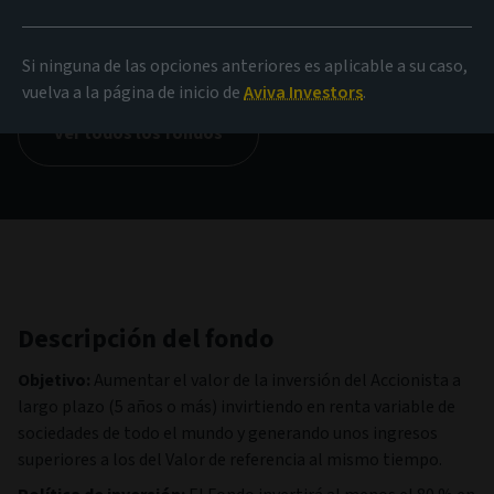
VALOR LIQUIDATIVO
12,33 EUR
(a 05/08/2026)
Si ninguna de las opciones anteriores es aplicable a su caso,
vuelva a la página de inicio de
Aviva Investors
.
Ver todos los fondos
Descripción del fondo
Objetivo:
Aumentar el valor de la inversión del Accionista a
largo plazo (5 años o más) invirtiendo en renta variable de
sociedades de todo el mundo y generando unos ingresos
superiores a los del Valor de referencia al mismo tiempo.