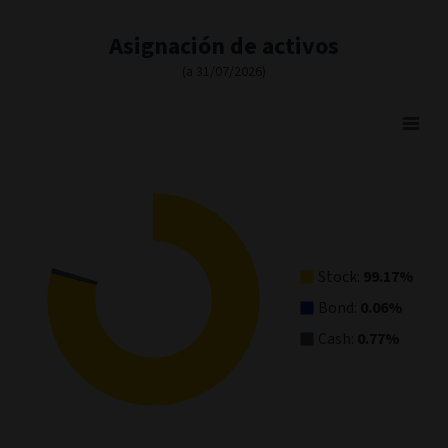
Asignación de activos
(a 31/07/2026)
Asset Allocation
Pie chart with 3 slices.
View as data table, Asset Allocation
Stock:
99.17%
Bond:
0.06%
Cash:
0.77%