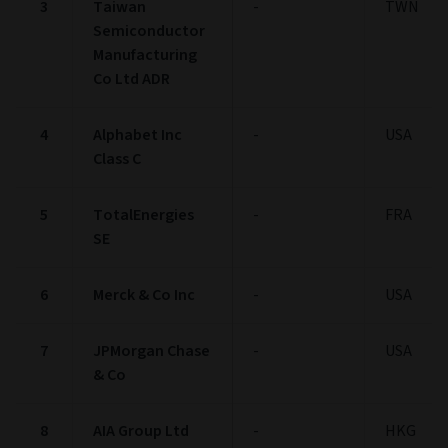
3
Taiwan
-
TWN
Semiconductor
Manufacturing
Co Ltd ADR
4
Alphabet Inc
-
USA
Class C
5
TotalEnergies
-
FRA
SE
6
Merck & Co Inc
-
USA
7
JPMorgan Chase
-
USA
& Co
8
AIA Group Ltd
-
HKG