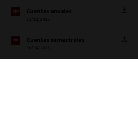
Cuentas anuales
31/12/2025
Cuentas semestrales
30/06/2025
Ver documentos legales para la gama de fondos aquí.
Información importante
Excepto indicación contraria, la fuente de datos de