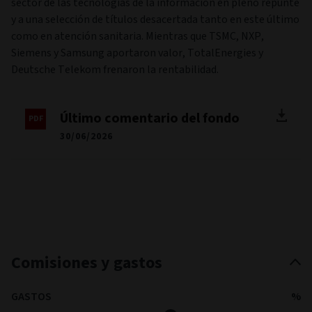
sector de las tecnologías de la información en pleno repunte
y a una selección de títulos desacertada tanto en este último
como en atención sanitaria. Mientras que TSMC, NXP,
Siemens y Samsung aportaron valor, TotalEnergies y
Deutsche Telekom frenaron la rentabilidad.
Último comentario del fondo
30/06/2026
Comisiones y gastos
GASTOS
%