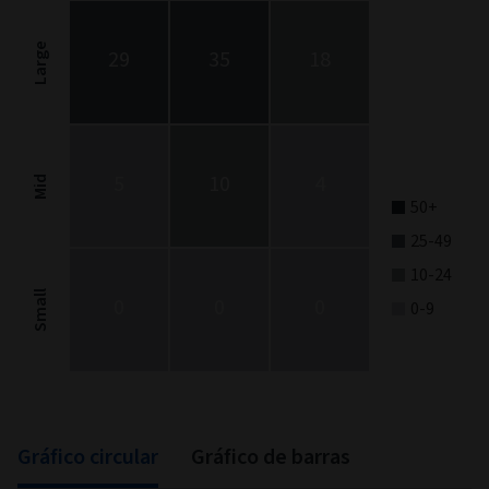
Chart with 9 data points.
Stock Style chart. The chart is a heatmap showing the distribut
Large
29
35
18
View as data table, Stock Style
The chart has 1 X axis displaying categories.
The chart has 1 Y axis displaying categories.
5
10
4
Mid
50+
25-49
10-24
Small
0
0
0
0-9
End of interactive chart.
Gráfico circular
Gráfico de barras