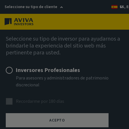
Seleccione su tipo de cliente
ES, 
Menú
Global Equity Income Fund (SICAV)
Seleccione su tipo de inversor para ayudarnos a
brindarle la experiencia del sitio web más
pertinente para usted.
Aviva Investors - Global
Equity Income Fund Class A
Inversores Profesionales
Para asesores y administradores de patrimonio
EUR Accumulation
discrecional
ISIN
Recordarme por 180 días
LU2607537037
CLASE DE ACTIVOS
ACEPTO
Renta variable