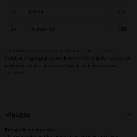
9
AXA SA
-
FRA
10
Unilever PLC
-
GBR
Los datos referentes a las principales posiciones y a la
distribución geográfica provienen de Morningstar. Los datos
usados en la distribución sectorial provienen de Aviva
Investors.
Riesgos
Riesgo de contraparte
El Fondo podría perder dinero si una entidad con la que