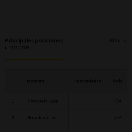
End of interactive chart.
Principales posiciones
Más
(a 31/07/2026)
Nombre
Vencimiento
País
1
Microsoft Corp
-
USA
2
Broadcom Inc
-
USA