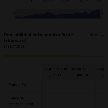
Jul '24
Jan '25
Jul '25
Jan '26
Jul '26
Mar '24
May '25
End of interactive chart.
Rentabilidad neta anual (a fin de
Más
trimestre)
(A 31/07/2026)
30 jun. 16
-
30
30 jun. 17
-
30
30 jun
jun. 17
jun. 18
jun
Fondo (%)
Fondo (%)
-
-
Índice de
Índice de
-
-
referencia (%)
referencia (%)