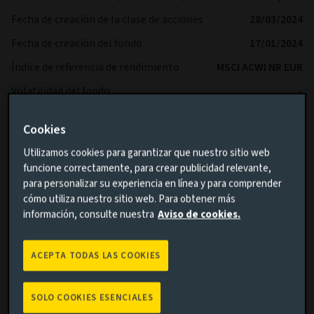
Fecha de creación de la clase de acciones
28/03/2024
Fecha de creación del fondo
17/01/2024
Índice de referencia de rendimiento
MSCI ACWI NR EUR
Volatilidad del fondo
-
Índice de referencia de volatilidad
-
Cookies
SFDR
Article 8
Utilizamos cookies para garantizar que nuestro sitio web
IA Sector
-
funcione correctamente, para crear publicidad relevante,
para personalizar su experiencia en línea y para comprender
cómo utiliza nuestro sitio web. Para obtener más
información, consulte nuestra
Aviso de cookies.
ACEPTA TODAS LAS COOKIES
SOLO COOKIES ESENCIALES
Rentabilidad acumulada