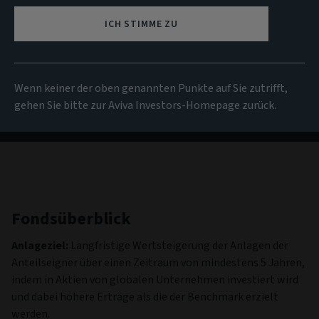
NIW
ICH STIMME ZU
128,87 USD
(zum 05/08/2026)
Alle Fonds anzeigen
Wenn keiner der oben genannten Punkte auf Sie zutrifft,
gehen Sie bitte zur Aviva Investors-Homepage zurück.
Fondsüberblick
Anlageziel:
Langfristige Wertsteigerung der Anlagen der
Anteilseigner über einen Zeitraum von mindestens 5 Jahren,
indem in Aktien von globalen Unternehmen investiert wird
und dabei höhere Erträge als die der Benchmark erzielt
werden.