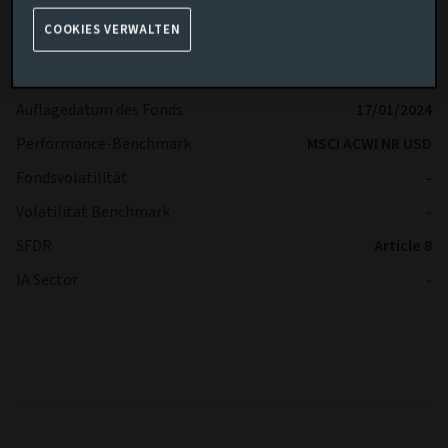
Mindestanlage
USD 1 000 000
COOKIES VERWALTEN
Fondsvolumen (zum 05/08/2026)
USD 122,15m
Auflagedatum der Anteilsklasse
17/01/2024
Auflagedatum des Fonds
17/01/2024
Performance-Benchmark
MSCI ACWI NR USD
Fondsvolatilität
-
Volatilität Benchmark
-
SFDR
Article 8
IA Sector
-