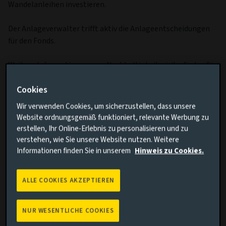
Wandelanleihen investieren.
Der Anlageverwalter trifft aktiv die Anlageentscheidungen
für den Fonds.
Weitere Informationen zum Nachhaltigkeitsrisiko finden Sie
im Abschnitt Nachhaltigkeitsbezogene Offenlegungen im
Cookies
Finanzsektor.
Weitere Informationen zu die Risiken dieses Fonds
Wir verwenden Cookies, um sicherzustellen, dass unsere
erfahren.
Website ordnungsgemäß funktioniert, relevante Werbung zu
erstellen, Ihr Online-Erlebnis zu personalisieren und zu
verstehen, wie Sie unsere Website nutzen. Weitere
Wesentliche Fakten
Mehr
Informationen finden Sie in unserem
Hinweis zu Cookies.
Währung der Anteilsklasse
USD
ALLE COOKIES AKZEPTIEREN
Ertragsart (Inc / Acc)
Ausschüttend
NUR WESENTLICHE COOKIES
Anteilsklasse
Mq