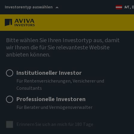
Investorentyp auswählen
AT, 
Menü
Global Equity Income Fund (SICAV)
Bitte wählen Sie Ihren Investortyp aus, damit
wir Ihnen die für Sie relevanteste Website
anbieten können.
Aviva Investors - Global
Equity Income Fund Class Mq
Institutioneller Investor
Für Rentenversicherungen, Versicherer und
USD Income
Consultants
Professionelle Investoren
ISIN
LU2733615459
Für Berater und Vermögensverwalter
ANLAGEKLASSE
Erinnern Sie sich an mich für 180 Tage
Aktien