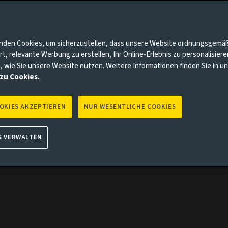
f die
nnten Punkte auf Sie zutrifft, gehen Sie bitte zur Aviva Investo
nden Cookies, um sicherzustellen, dass unsere Website ordnungsgemä
rt, relevante Werbung zu erstellen, Ihr Online-Erlebnis zu personalisier
, wie Sie unsere Website nutzen. Weitere Informationen finden Sie in 
zu Cookies.
OOKIES AKZEPTIEREN
NUR WESENTLICHE COOKIES
S VERWALTEN