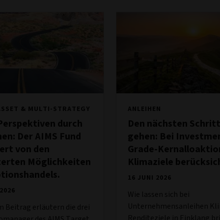
ASSET & MULTI-STRATEGY
ANLEIHEN
Perspektiven durch
Den nächsten Schrit
nen: Der AIMS Fund
gehen: Bei Investme
iert von den
Grade-Kernalloakti
terten Möglichkeiten
Klimaziele berücksic
tionshandels.
16 JUNI 2026
 2026
Wie lassen sich bei
Unternehmensanleihen Kli
m Beitrag erläutern die drei
Renditeziele in Einklang b
iomanager des AIMS Target