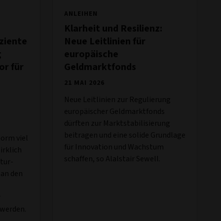
ANLEIHEN
Klarheit und Resilienz:
ziente
Neue Leitlinien für
g
europäische
or für
Geldmarktfonds
21 MAI 2026
Neue Leitlinien zur Regulierung
europäischer Geldmarktfonds
dürften zur Marktstabilisierung
beitragen und eine solide Grundlage
norm viel
für Innovation und Wachstum
irklich
schaffen, so Alalstair Sewell.
tur-
 an den
r
 werden.