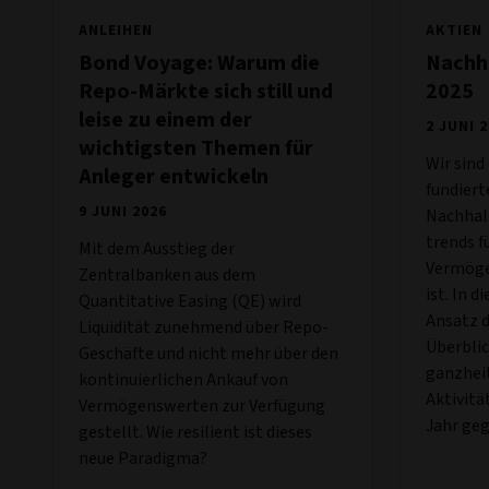
ANLEIHEN
AKTIEN
Bond Voyage: Warum die
Nachha
Repo-Märkte sich still und
2025
leise zu einem der
2 JUNI 
wichtigsten Themen für
Wir sind
Anleger entwickeln
fundiert
9 JUNI 2026
Nachhalt
trends f
Mit dem Ausstieg der
Vermöge
Zentralbanken aus dem
ist. In 
Quantitative Easing (QE) wird
Ansatz d
Liquidität zunehmend über Repo-
Überblic
Geschäfte und nicht mehr über den
ganzhei
kontinuierlichen Ankauf von
Aktivitä
Vermögenswerten zur Verfügung
Jahr ge
gestellt. Wie resilient ist dieses
neue Paradigma?