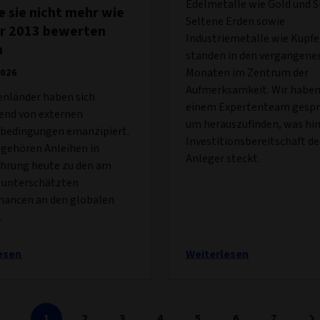
Edelmetalle wie Gold und Si
 sie nicht mehr wie
Seltene Erden sowie
hr 2013 bewerten
Industriemetalle wie Kupfe
n
standen in den vergangene
Monaten im Zentrum der
2026
Aufmerksamkeit. Wir haben
enländer haben sich
einem Expertenteam gespr
nd von externen
um herauszufinden, was hin
edingungen emanzipiert.
Investitionsbereitschaft de
 gehören Anleihen in
Anleger steckt.
hrung heute zu den am
 unterschätzten
hancen an den globalen
.
esen
Weiterlesen
1
2
3
4
5
6
7