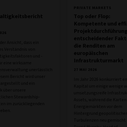
PRIVATE MARKETS
ltigkeitsbericht
Top oder Flop:
Kompetente und effi
Projektdurchführun
2026
entscheidender Fakt
 der Ansicht, dass ein
die Renditen am
es Verständnis von
europäischen
igkeitsfaktoren und -
Infrastrukturmarkt
ür eine wirksame
nsverwaltung unerlässlich
27 MAI 2026
diesem Bericht wird unser
Im Jahr 2026 konkurriert e
argestellt und ein
Kapital um einige wenige w
k über unsere
umsetzungsreife Infrastruk
tlichen Stewardship-
Assets, während die Karten
ten im zurückliegenden
Energiemärkten vor dem
geben.
Hintergrund geopolitische
Turbulenzen neu gemischt
Darryl Murphy, Head of