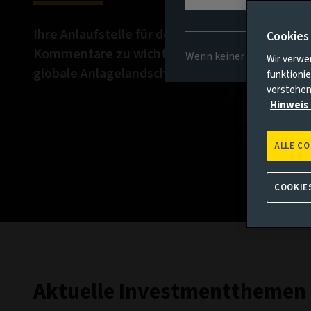
Ihre Anlaufstelle für detaillierte Analysen und
Cookies
Kommentare zu wichtigen Themen, die sich au
Wenn keiner der oben gena
Wir verwe
globale Anlagelandschaft auswirken.
funktionie
verstehen
Hinweis 
ALLE C
COOKIE
Aktuelle Investmentthemen