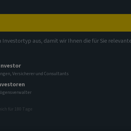
t
Kompetenzen
Investmentthemen
Kontak
n Investortyp aus, damit wir Ihnen die für Sie relevan
 Investor
ngen, Versicherer und Consultants
Investoren
mögensverwalter
themem
mich für 180 Tage