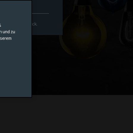
rs-Homepage zurück.
ß
en und zu
unserem