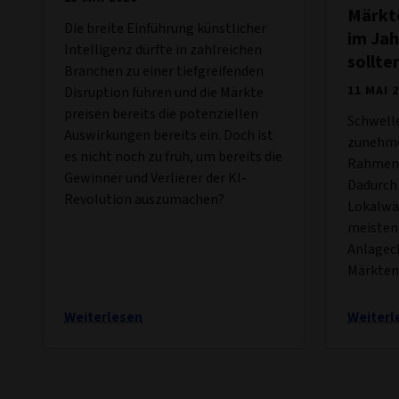
Märkte
Die breite Einführung künstlicher
im Ja
Intelligenz dürfte in zahlreichen
sollte
Branchen zu einer tiefgreifenden
11 MAI 
Disruption führen und die Märkte
preisen bereits die potenziellen
Schwell
Auswirkungen bereits ein. Doch ist
zunehme
es nicht noch zu früh, um bereits die
Rahmenb
Gewinner und Verlierer der KI-
Dadurch
Revolution auszumachen?
Lokalwä
meisten
Anlagec
Märkten
Weiterlesen
Weiterl