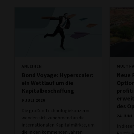
ANLEIHEN
MULTI-
Bond Voyage: Hyperscaler:
Neue 
ein Wettlauf um die
Optio
Kapitalbeschaffung
profit
erwei
9 JULI 2026
des Op
Die großen Technologiekonzerne
24 JUNI
wenden sich zunehmend an die
internationalen Kapitalmärkte, um
In diese
die in den kommenden Jahren
Portfol