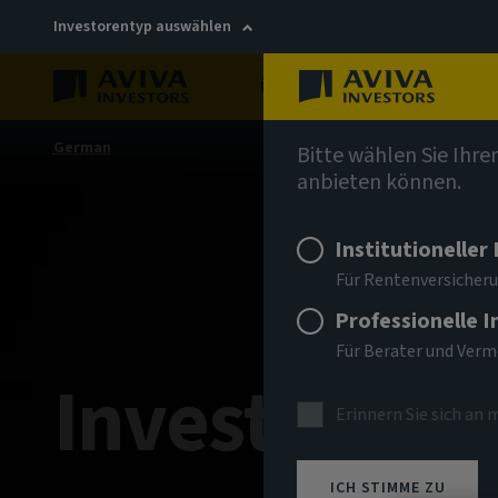
Investorentyp auswählen
Über uns
Nachhaltigkei
German
Bitte wählen Sie Ihre
anbieten können.
Institutioneller
Für Rentenversicheru
Professionelle 
Für Berater und Ver
Investment
Erinnern Sie sich an 
ICH STIMME ZU