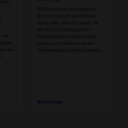
lber,
Die Reaktion auf den jüngsten
r
Ölpreisschock ist ein weiterer
n
Beleg dafür, dass die Länder, die
Schritte zur Stärkung ihrer
 mit
Staatsfinanzen unternommen
ochen,
haben, von Investoren an den
ter der
Anleihemärkten belohnt werden.
r
Weiterlesen