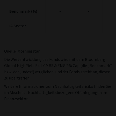
Benchmark (%)
Benchmark (%)
-
-
IA Sector
IA Sector
-
-
Quelle: Morningstar
Die Wertentwicklung des Fonds wird mit dem Bloomberg
Global High Yield Excl CMBS & EMG 2% Cap (die „Benchmark“
bzw. der „Index“) verglichen, und der Fonds strebt an, diesen
zu übertreffen.
Weitere Informationen zum Nachhaltigkeitsrisiko finden Sie
im Abschnitt Nachhaltigkeitsbezogene Offenlegungen im
Finanzsektor.