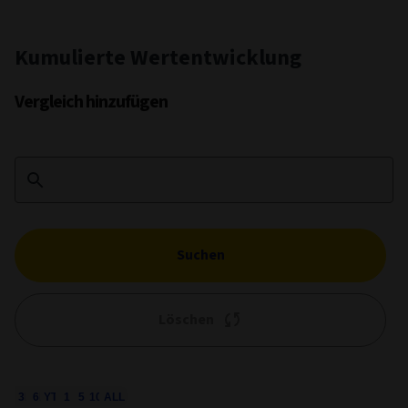
Kumulierte Wertentwicklung
Vergleich hinzufügen
Suchen
Löschen
1M
3M
6M
YTD
1Y
5Y
10Y
ALL