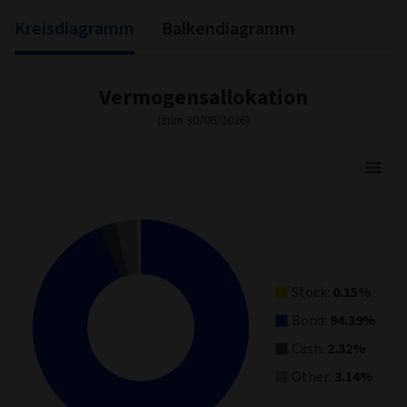
Kreisdiagramm
Balkendiagramm
Vermogensallokation
(zum 30/06/2026)
Asset Allocation
Pie chart with 4 slices.
View as data table, Asset Allocation
Stock:
0.15%
Bond:
94.39%
Cash:
2.32%
Other:
3.14%