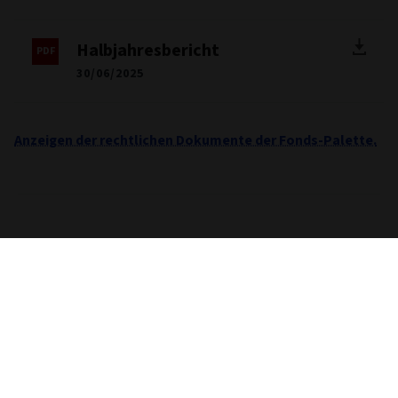
Halbjahresbericht
30/06/2025
Anzeigen der rechtlichen Dokumente der Fonds-Palette.
Wichtige Informationen
Sofern nicht anders angegeben, stammen alle Daten
betreffend Performance, Portfolio und Fondsaufgliederung
von Morningstar. Die Bereitstellung dieser Informationen
stellt weder eine Beratung noch eine Empfehlung dar. Falls