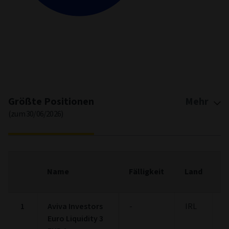
End of interactive chart.
Größte Positionen
Mehr
(zum 30/06/2026)
F
Name
Fälligkeit
Land
(
1
Aviva Investors
-
IRL
2
Euro Liquidity 3