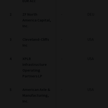
EUR Acc
2
ZF North
-
DEU
1
America Capital,
Inc.
3
Cleveland-Cliffs
-
USA
1
Inc
4
XPLR
-
USA
1
Infrastructure
Operating
Partners LP
5
American Axle &
-
USA
1
Manufacturing,
Inc.