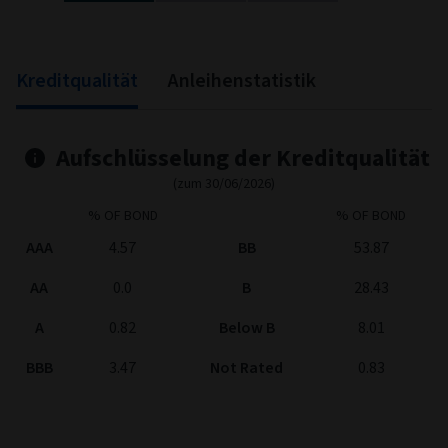
End of interactive chart.
Kreditqualität
Anleihenstatistik
Aufschlüsselung der Kreditqualität
(zum 30/06/2026)
% OF BOND
% OF BOND
AAA
4.57
BB
53.87
AA
0.0
B
28.43
A
0.82
Below B
8.01
BBB
3.47
Not Rated
0.83