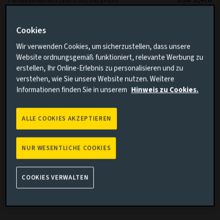
Auflagedatum der Anteilsklasse
09/01/2024
Cookies
Auflagedatum des Fonds
22/09/2008
Wir verwenden Cookies, um sicherzustellen, dass unsere
Performance-
BBg Gbl HY ex CMBS&EMG 2% C TR
Website ordnungsgemäß funktioniert, relevante Werbung zu
Benchmark
HUSD
erstellen, Ihr Online-Erlebnis zu personalisieren und zu
Fondsvolatilität
-
verstehen, wie Sie unsere Website nutzen. Weitere
Informationen finden Sie in unserem
Hinweis zu Cookies.
Volatilität Benchmark
-
SFDR
Article 8
ALLE COOKIES AKZEPTIEREN
IA Sector
Global High Yield Bond
NUR WESENTLICHE COOKIES
*Es wird erwartet, dass der Fonds im Vergleich zur
Benchmark langfristig eine geringere Volatilität aufweist.
COOKIES VERWALTEN