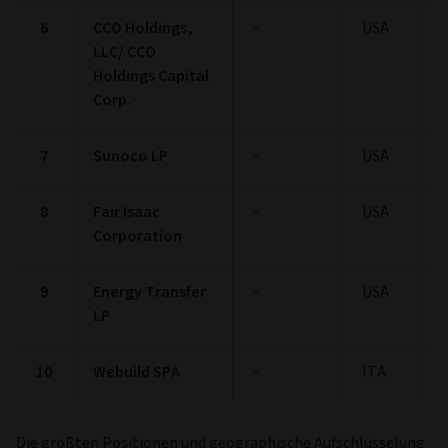
6
CCO Holdings,
-
USA
1
LLC/ CCO
Holdings Capital
Corp.
7
Sunoco LP
-
USA
1
8
Fair Isaac
-
USA
1
Corporation
9
Energy Transfer
-
USA
1
LP
10
Webuild SPA
-
ITA
1
Die größten Positionen und geographische Aufschlüsselung