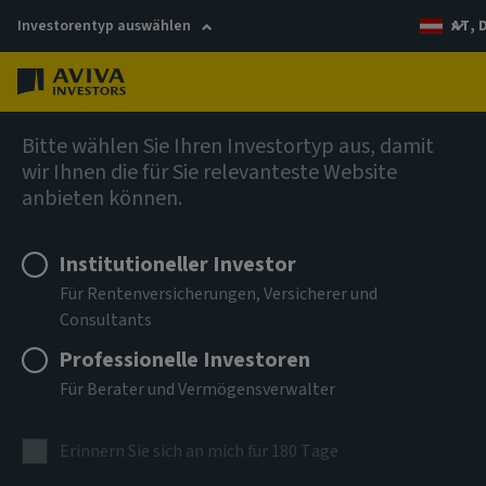
Investorentyp auswählen
AT, 
Menü
Anleihen
Bitte wählen Sie Ihren Investortyp aus, damit
wir Ihnen die für Sie relevanteste Website
anbieten können.
Aviva Investors - Global High
Yield Bond Fund Ma USD Inc
Institutioneller Investor
Für Rentenversicherungen, Versicherer und
Consultants
ISIN
LU2736016945
Professionelle Investoren
Für Berater und Vermögensverwalter
ANLAGEKLASSE
Anleihen
Erinnern Sie sich an mich für 180 Tage
NIW