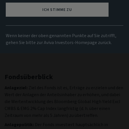
107,82 USD
(zum 06/08/2026)
ICH STIMME ZU
Alle Fonds anzeigen
Wenn keiner der oben genannten Punkte auf Sie zutrifft,
gehen Sie bitte zur Aviva Investors-Homepage zurück.
Fondsüberblick
Anlageziel:
Ziel des Fonds ist es, Erträge zu erzielen und den
Wert der Anlagen der Anteilsinhaber zu erhöhen, und dabei
die Wertentwicklung des Bloomberg Global High Yield Excl
CMBS & EMG 2% Cap Index langfristig (d. h. über einen
Zeitraum von mehr als 5 Jahren) zu übertreffen.
Anlagepolitik:
Der Fonds investiert hauptsächlich in