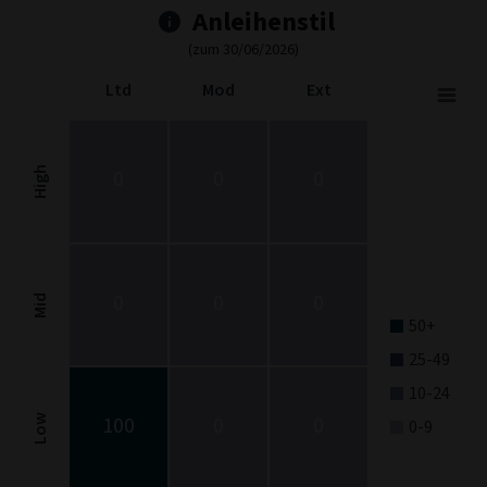
Anleihenstil
(zum 30/06/2026)
Ltd
Mod
Ext
Fixed Income Style
Chart with 9 data points.
Fixed Income Style chart. The chart is a heatmap showing the dis
High
0
0
0
View as data table, Fixed Income Style
The chart has 1 X axis displaying categories.
The chart has 1 Y axis displaying categories.
0
0
0
Mid
50+
25-49
10-24
100
0
0
Low
0-9