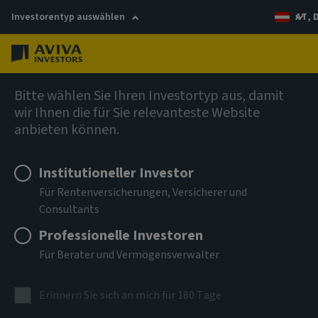
Investorentyp auswählen
AT, 
Menü
Anleihen
Bitte wählen Sie Ihren Investortyp aus, damit
wir Ihnen die für Sie relevanteste Website
anbieten können.
Aviva Investors - Global
Unconstrained Credit Fund I
Institutioneller Investor
Für Rentenversicherungen, Versicherer und
USD Acc
Consultants
Professionelle Investoren
ISIN
LU3303694262
Für Berater und Vermögensverwalter
ANLAGEKLASSE
Erinnern Sie sich an mich für 180 Tage
Anleihen