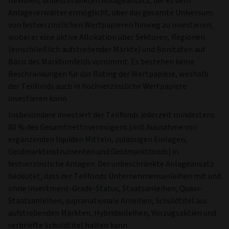
flexiblen, unbeschränkten Anlageansatz, der es dem
Anlageverwalter ermöglicht, über das gesamte Universum
von festverzinslichen Wertpapieren hinweg zu investieren,
wobei er eine aktive Allokation über Sektoren, Regionen
(einschließlich aufstrebender Märkte) und Bonitäten auf
Basis des Marktumfelds vornimmt. Es bestehen keine
Beschränkungen für das Rating der Wertpapiere, weshalb
der Teilfonds auch in hochverzinsliche Wertpapiere
investieren kann.
Insbesondere investiert der Teilfonds jederzeit mindestens
80 % des Gesamtnettovermögens (mit Ausnahme von
ergänzenden liquiden Mitteln, zulässigen Einlagen,
Geldmarktinstrumenten und Geldmarktfonds) in
festverzinsliche Anlagen. Der unbeschränkte Anlageansatz
bedeutet, dass der Teilfonds Unternehmensanleihen mit und
ohne Investment-Grade-Status, Staatsanleihen, Quasi-
Staatsanleihen, supranationale Anleihen, Schuldtitel aus
aufstrebenden Märkten, Hybridanleihen, Vorzugsaktien und
verbriefte Schuldtitel halten kann.