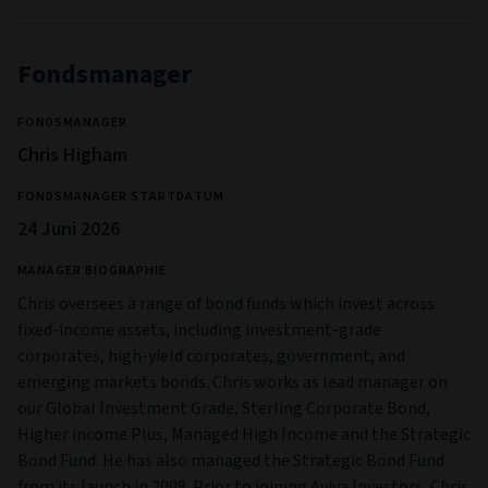
Fondsmanager
FONDSMANAGER
Chris Higham
FONDSMANAGER STARTDATUM
24 Juni 2026
MANAGER BIOGRAPHIE
Chris oversees a range of bond funds which invest across
fixed-income assets, including investment-grade
corporates, high-yield corporates, government, and
emerging markets bonds. Chris works as lead manager on
our Global Investment Grade, Sterling Corporate Bond,
Higher income Plus, Managed High Income and the Strategic
Bond Fund. He has also managed the Strategic Bond Fund
from its launch in 2008. Prior to joining Aviva Investors, Chris