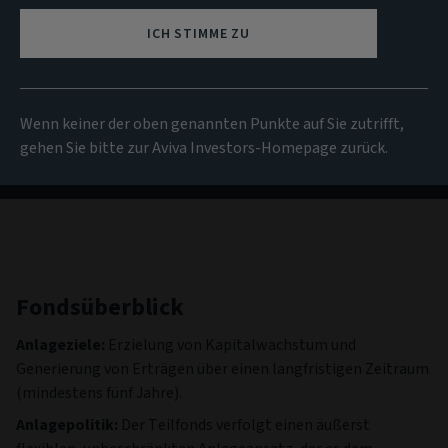
NIW
ICH STIMME ZU
99,83 USD
(zum 06/08/2026)
Alle Fonds anzeigen
Wenn keiner der oben genannten Punkte auf Sie zutrifft,
gehen Sie bitte zur Aviva Investors-Homepage zurück.
Fondsüberblick
Anlageziele:
Erzielung von Kapitalwachstum und
Generierung von Erträgen über einen langfristigen Zeitraum
(mindestens fünf Jahre).
Anlagepolitik:
Der Teilfonds verfolgt einen äußerst