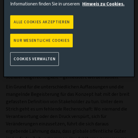
steigern.
Informationen finden Sie in unserem
Hinweis zu Cookies.
Doch die Kritiker liegen falsch: Meiner Meinung nach würde
eine feiner abgestimmte und stärker auf Inklusion
ALLE COOKIES AKZEPTIEREN
ausgerichtete Form des Kapitalismus weitaus bessere
Ergebnisse für Gesellschaft und Wirtschaft zeitigen als ein
Modell, das ausschließlich auf Gewinnstreben ausgelegt
NUR WESENTLICHE COOKIES
ist. Stakeholder-Kapitalismus darf aber nicht nur ein
Schlagwort sein, sondern muss eine fundierte Grundlage
COOKIES VERWALTEN
bilden, wenn damit die größten Herausforderungen
unserer Zeit – von der Klimakrise bis hin zu wachsender
sozialer Ungerechtigkeit – gemeistert werden sollen.
Ein Grund für die unterschiedlichen Auffassungen und die
mangelnde Begeisterung für das Konzept hat mit der breit
gefassten Definition von Stakeholder zu tun. Unter dem
Strich geht es um fehlende Rechenschaft: Wo niemand die
Verantwortung oder den Druck verspürt, sich für
Veränderungen einzusetzen, führt die sich daraus
ergebende Lähmung dazu, dass globale öffentliche Güter