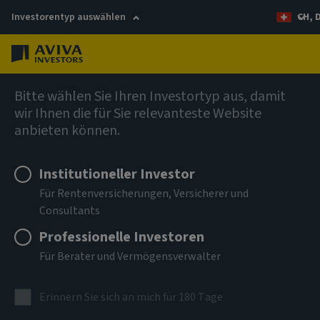
Investorentyp auswählen
CH, 
Menü
Investmentthemen
Bitte wählen Sie Ihren Investortyp aus, damit
wir Ihnen die für Sie relevanteste Website
Stewardship neu
anbieten können.
definiert
Institutioneller Investor
Für Rentenversicherungen, Versicherer und
Stakeholder-Kapitalismus muss neu belebt werden
Consultants
Professionelle Investoren
Für Berater und Vermögensverwalter
Erinnern Sie sich an mich für 180 Tage