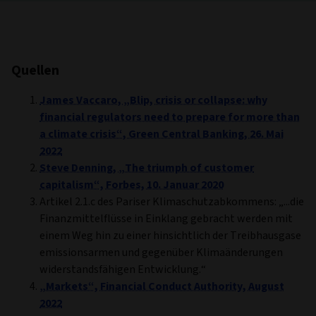
Quellen
James Vaccaro, „Blip, crisis or collapse: why
financial regulators need to prepare for more than
a climate crisis“, Green Central Banking, 26. Mai
2022
Steve Denning, „The triumph of customer
capitalism“, Forbes, 10. Januar 2020
Artikel 2.1.c des Pariser Klimaschutzabkommens: „...die
Finanzmittelflüsse in Einklang gebracht werden mit
einem Weg hin zu einer hinsichtlich der Treibhausgase
emissionsarmen und gegenüber Klimaänderungen
widerstandsfähigen Entwicklung.“
„Markets“, Financial Conduct Authority, August
2022