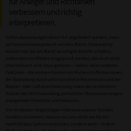
für Anleger und Richtlinien
verbessern und richtig
interpretieren.
Sollen Auswirkungen dieser Art abgefedert werden, muss
auf Systemebene gedacht werden. Macro Stewardship
könnte hier die am Markt benötigte Abhilfe schaffen,
indem externe Effekte eingepreist werden, die noch nicht
internalisiert sind. Dazu gehören – neben vielen anderen
Faktoren – die wahren Kosten von Kohlenstoffemissionen,
der Bedrohung durch antimikrobielle Resistenzen und der
Wasser- oder Luftverschmutzung sowie die versteckten
Kosten der Verschwendung personeller Ressourcen wegen
mangelnder Diversität und Inklusion.
Um im besten langfristigen Interesse unserer Kunden
handeln zu können, müssen wir uns nicht nur für ein
nachhaltiges System einsetzen, sondern auch – in dem
Maße, in dem uns die dafür notwendigen Instrumente zur