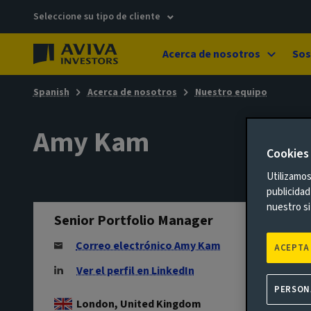
Seleccione su tipo de cliente
Acerca de nosotros
Sos
Spanish
Acerca de nosotros
Nuestro equipo
Amy Kam
Cookies
Utilizamos
publicidad
nuestro si
Senior Portfolio Manager
Correo electrónico Amy Kam
ACEPTA
Ver el perfil en LinkedIn
PERSON
London, United Kingdom