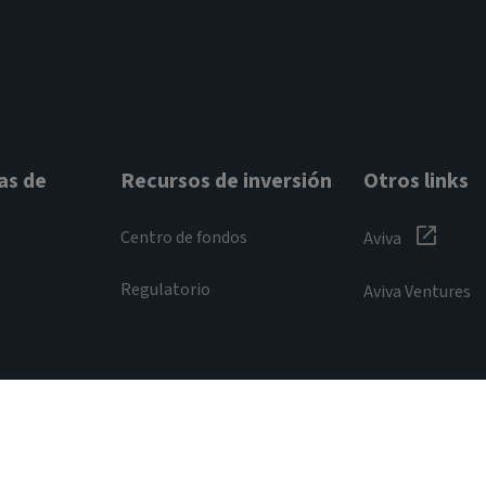
as de
Recursos de inversión
Otros links
Centro de fondos
Aviva
Regulatorio
Aviva Ventures
Accesibilidad
Aviso de cookies
Administrar las cooki