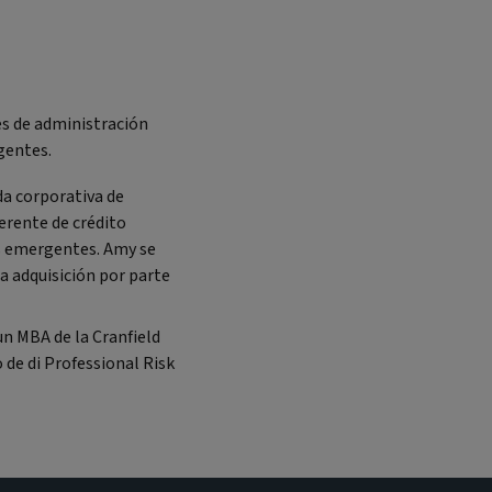
es de administración
gentes.
da corporativa de
rente de crédito
os emergentes. Amy se
a adquisición por parte
un MBA de la Cranfield
 de di Professional Risk