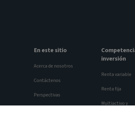
En este sitio
Competenci
inversión
Acerca de nosotros
Renta variable
Contáctenos
Renta fija
Perspectivas
Multiactivo y
multiestrategia
Legal y reglamentario
Política de privacidad
© 2026 Aviva Investors