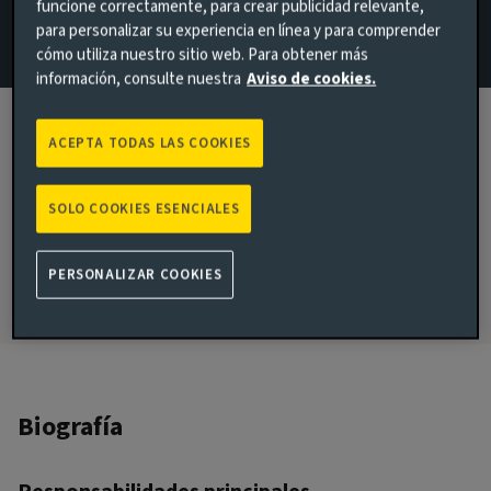
funcione correctamente, para crear publicidad relevante,
para personalizar su experiencia en línea y para comprender
Correo electrónico David Nowakowski
cómo utiliza nuestro sitio web. Para obtener más
información, consulte nuestra
Aviso de cookies.
Ver el perfil en LinkedIn
London, United Kingdom
ACEPTA TODAS LAS COOKIES
FECHA DE INGRESO A AVIVA INVESTORS
2018
SOLO COOKIES ESENCIALES
FECHA DE INGRESO A LA INDUSTRIA
1995
PERSONALIZAR COOKIES
Biografía