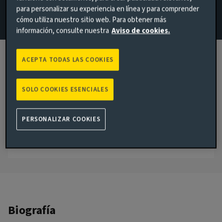
para personalizar su experiencia en línea y para comprender
+44 7800 691384
cómo utiliza nuestro sitio web. Para obtener más
información, consulte nuestra
Aviso de cookies.
Correo electrónico Gregor Bamert
Ver el perfil en LinkedIn
ACEPTA TODAS LAS COOKIES
London, United Kingdom
SOLO COOKIES ESENCIALES
FECHA DE INGRESO A AVIVA INVESTORS
2015
PERSONALIZAR COOKIES
FECHA DE INGRESO A LA INDUSTRIA
1998
Biografía