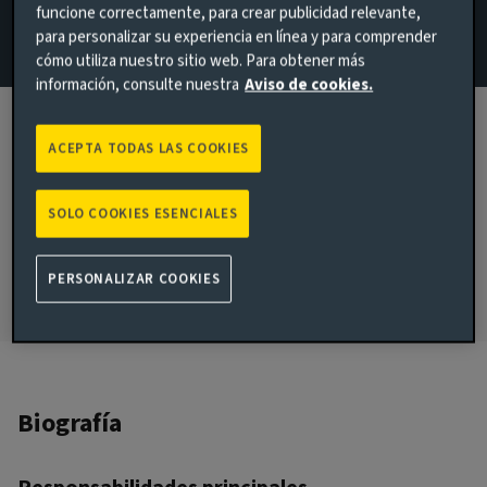
funcione correctamente, para crear publicidad relevante,
para personalizar su experiencia en línea y para comprender
Correo electrónico Jonathan Toub
cómo utiliza nuestro sitio web. Para obtener más
Ver el perfil en LinkedIn
información, consulte nuestra
Aviso de cookies.
London, United Kingdom
ACEPTA TODAS LAS COOKIES
FECHA DE INGRESO A AVIVA INVESTORS
2000
SOLO COOKIES ESENCIALES
FECHA DE INGRESO A LA INDUSTRIA
2018
PERSONALIZAR COOKIES
Biografía