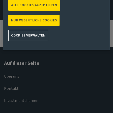
ALLE COOKIES AKZEPTIEREN
07725 672066
E-Mail Dan Betts
NUR WESENTLICHE COOKIES
LinkedIn Profil sehen
COOKIES VERWALTEN
Auf dieser Seite
Über uns
Kontakt
Investmentthemen