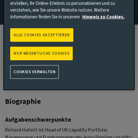
erstellen, Ihr Online-Erlebnis zu personalisieren und zu
Management
verstehen, wie Sie unsere Website nutzen. Weitere
Informationen finden Sie in unserem
Hinweis zu Cookies.
London, United Kingdom
BEI AVIVA INVESTORS SEIT:
1995
ALLE COOKIES AKZEPTIEREN
IN DER BRANCHE TÄTIG SEIT:
NUR WESENTLICHE COOKIES
1995
COOKIES VERWALTEN
Biographie
Aufgabenschwerpunkte
Richard Hallett ist Head of UK Liquidity Portfolio
Management und Fondsmanager des Aviva Sterling Liquidity