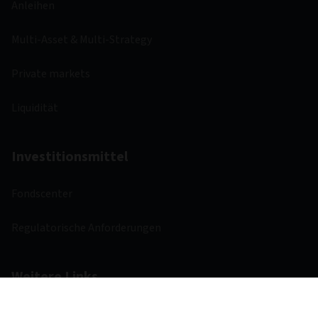
Anleihen
Multi-Asset & Multi-Strategy
Private markets
Liquidität
Investitionsmittel
Fondscenter
Regulatorische Anforderungen
Weitere Links
Aviva