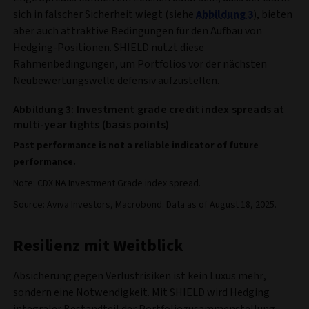
sich in falscher Sicherheit wiegt (siehe
Abbildung 3
), bieten
aber auch attraktive Bedingungen für den Aufbau von
Hedging-Positionen. SHIELD nutzt diese
Rahmenbedingungen, um Portfolios vor der nächsten
Neubewertungswelle defensiv aufzustellen.
Abbildung 3: Investment grade credit index spreads at
multi-year tights (basis points)
Past performance is not a reliable indicator of future
performance.
Note: CDX NA Investment Grade index spread.
Source: Aviva Investors, Macrobond. Data as of August 18, 2025.
Resilienz mit Weitblick
Absicherung gegen Verlustrisiken ist kein Luxus mehr,
sondern eine Notwendigkeit. Mit SHIELD wird Hedging