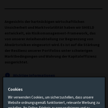
Angesichts der hartnäckigen wirtschaftlichen
Unsicherheit und Marktvolatilität haben wir SHIELD
entwickelt, ein Risikomanagement-Framework, das
von unserer Anleihenabteilung zur Begrenzung von
Abwärtsrisiken eingesetzt wird. Es ist auf die Stärkung
der Resilienz unserer Portfolios unter schwierigen
Marktbedingungen und Wahrung der Kapitaleffizienz
ausgerichtet.
Wichtige Informationen
Dieser Artikel beschäftigt sich mit folgenden Themen:
Cookies
Wir verwenden Cookies, um sicherzustellen, dass unsere
Warum die Absicherung gegen Verlustrisiken immer
Website ordnungsgemäß funktioniert, relevante Werbung zu
wichtiger wird