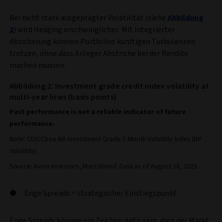
Bei nicht stark ausgeprägter Volatilität (siehe
Abbildung
2
) wird Hedging erschwinglicher. Mit integrierter
Absicherung können Portfolios künftigen Turbulenzen
trotzen, ohne dass Anleger Abstriche bei der Rendite
machen müssen.
Abbildung 2: Investment grade credit index volatility at
multi-year lows (basis points)
Past performance is not a reliable indicator of future
performance.
Note: CDX/Cboe NA Investment Grade 1-Month Volatility Index (BP
Volatility).
Source: Aviva Investors, Macrobond. Data as of August 18, 2025.
Enge Spreads = strategischer Einstiegspunkt
Enge Spreads können ein Zeichen dafür sein, dass der Markt