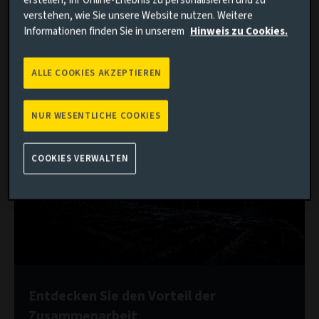
erstellen, Ihr Online-Erlebnis zu personalisieren und zu
Wie SHIELD dabei helfen kann, Portfolios
verstehen, wie Sie unsere Website nutzen. Weitere
Informationen finden Sie in unserem
Hinweis zu Cookies.
zukunftsfester zu machen
Wie sich damit die Marktbedingungen zum
taktischen Vorteil nutzen lassen
ALLE COOKIES AKZEPTIEREN
NUR WESENTLICHE COOKIES
COOKIES VERWALTEN
Entdecken Sie den Vorteil der
Zusammenarbeit