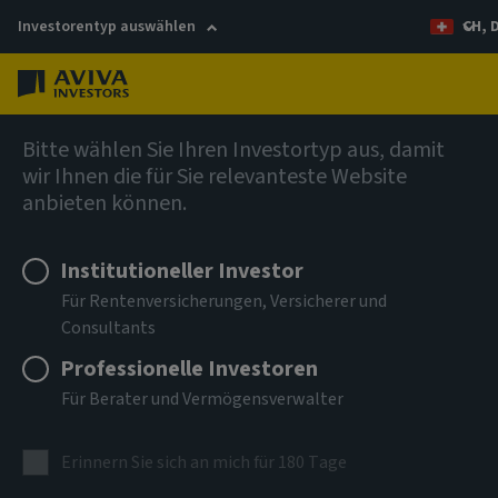
Investorentyp auswählen
CH, 
Menü
Investmentthemen
Bitte wählen Sie Ihren Investortyp aus, damit
wir Ihnen die für Sie relevanteste Website
anbieten können.
Absicherung von
Institutioneller Investor
Anleihen
Für Rentenversicherungen, Versicherer und
Consultants
Professionelle Investoren
Wie wir uns vor Abwärtsrisiken schützen
Für Berater und Vermögensverwalter
Erinnern Sie sich an mich für 180 Tage