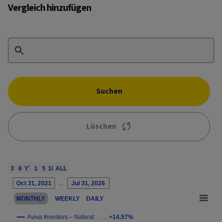
Vergleich hinzufügen
Suchen
Löschen
1M
3M
6M
YTD
1Y
5Y
10Y
ALL
Chart
Oct 31, 2021
→
Jul 31, 2026
Combination chart with 3 data series.
MONTHLY
WEEKLY
DAILY
This chart shows the growth of the fund compared to its benchm
View as data table, Chart
Aviva Investors – Natural … …
+14.57%