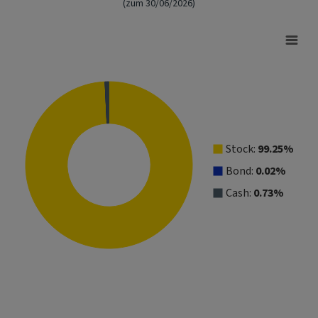
(zum 30/06/2026)
Asset Allocation
Pie chart with 3 slices.
View as data table, Asset Allocation
Stock:
99.25%
Bond:
0.02%
Cash:
0.73%
End of interactive chart.