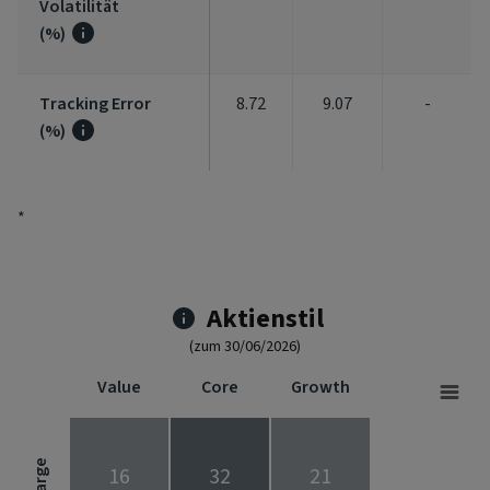
Volatilität
(%)
Tracking Error
8.72
9.07
-
(%)
*
Aktienstil
(zum 30/06/2026)
Value
Core
Growth
Stock Style
Chart with 9 data points.
Stock Style chart. The chart is a heatmap showing the distribut
Large
16
32
21