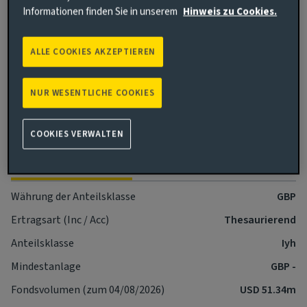
wenn sie die „Lösungs“- oder „Geschäftsbetriebs“-
Informationen finden Sie in unserem
Hinweis zu Cookies.
Zulässigkeitskriterien erfüllen und nicht aus dem
Anlageuniversum ausgeschlossen sind.
ALLE COOKIES AKZEPTIEREN
Weitere Informationen zu die Risiken dieses Fonds
erfahren.
NUR WESENTLICHE COOKIES
Weitere Informationen zu unseren Offenlegungen zur
Nachhaltigkeit in der Finanzwirtschaft.
COOKIES VERWALTEN
Wesentliche Fakten
Mehr
Währung der Anteilsklasse
GBP
Ertragsart (Inc / Acc)
Thesaurierend
Anteilsklasse
Iyh
Mindestanlage
GBP -
Fondsvolumen (zum 04/08/2026)
USD 51.34m