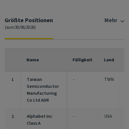
Größte Positionen
Mehr
(zum 30/06/2026)
F
Name
Fälligkeit
Land
(
1
Taiwan
-
TWN
5
Semiconductor
Manufacturing
Co Ltd ADR
2
Alphabet Inc
-
USA
5
Class A