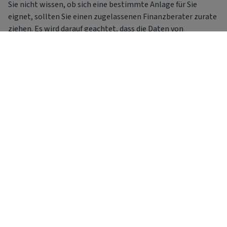
Sie nicht wissen, ob sich eine bestimmte Anlage für Sie
eignet, sollten Sie einen zugelassenen Finanzberater zurate
ziehen. Es wird darauf geachtet, dass die Daten von
Morningstar richtig sind, aber der Inhalt der Informationen
ist weder gewährleistet, bestätigt noch garantiert. Zudem
wird für Fehler, Ungenauigkeiten, Auslassungen oder hier
eventuell enthaltene Widersprüche nicht gehaftet.
© Copyright 2026 Morningstar. All rights reserved.
Auf dieser Seite
Über uns
Kontakt