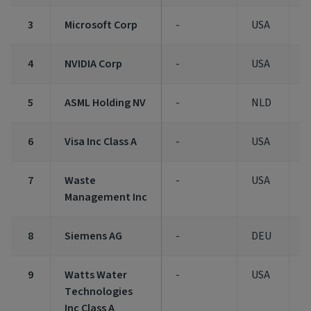
3
Microsoft Corp
-
USA
4
4
NVIDIA Corp
-
USA
4
5
ASML Holding NV
-
NLD
3
6
Visa Inc Class A
-
USA
3
7
Waste
-
USA
3
Management Inc
8
Siemens AG
-
DEU
3
9
Watts Water
-
USA
2
Technologies
Inc Class A