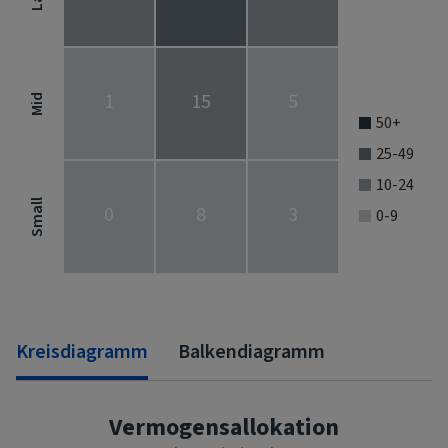
View as data table, Stock Style
The chart has 1 X axis displaying categories.
The chart has 1 Y axis displaying categories.
1
15
5
Mid
50+
25-49
10-24
Small
0
8
3
0-9
End of interactive chart.
Kreisdiagramm
Balkendiagramm
Vermogensallokation