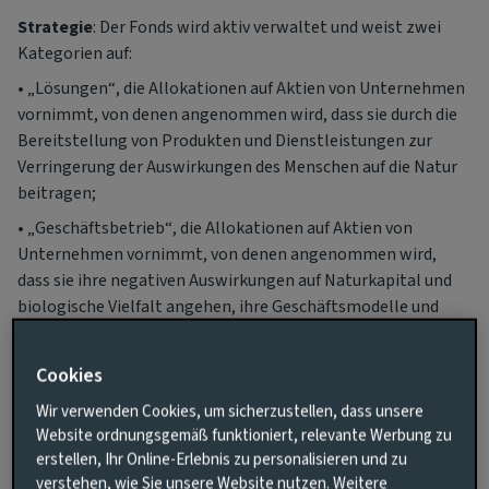
Strategie
: Der Fonds wird aktiv verwaltet und weist zwei
Kategorien auf:
• „Lösungen“, die Allokationen auf Aktien von Unternehmen
vornimmt, von denen angenommen wird, dass sie durch die
Bereitstellung von Produkten und Dienstleistungen zur
Verringerung der Auswirkungen des Menschen auf die Natur
beitragen;
• „Geschäftsbetrieb“, die Allokationen auf Aktien von
Unternehmen vornimmt, von denen angenommen wird,
dass sie ihre negativen Auswirkungen auf Naturkapital und
biologische Vielfalt angehen, ihre Geschäftsmodelle und
ihren Geschäftsbetrieb so ausrichten oder bereits
ausgerichtet haben, dass sie diese Auswirkungen reduzieren,
Cookies
die damit verbundenen Risiken besser steuern und den
Übergang zu einer umweltverträglichen Wirtschaft
Wir verwenden Cookies, um sicherzustellen, dass unsere
Website ordnungsgemäß funktioniert, relevante Werbung zu
unterstützen.
erstellen, Ihr Online-Erlebnis zu personalisieren und zu
Unternehmen werden als nachhaltige Anlagen ausgewiesen,
verstehen, wie Sie unsere Website nutzen. Weitere