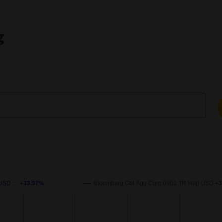
g
enchmark over time. The x-axis represents the date, and the y-axi
I USD …
+33.97%
Bloomberg Gbl Agg Corp 0901 TR Hdg USD
+3
s.
xis.