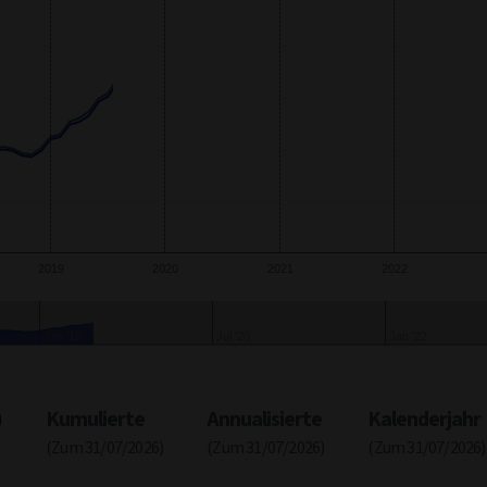
2019
2020
2021
2022
l '18
Jul '20
Jul '22
)
Kumulierte
Annualisierte
Kalenderjahr
(Zum 31/07/2026)
(Zum 31/07/2026)
(Zum 31/07/2026)