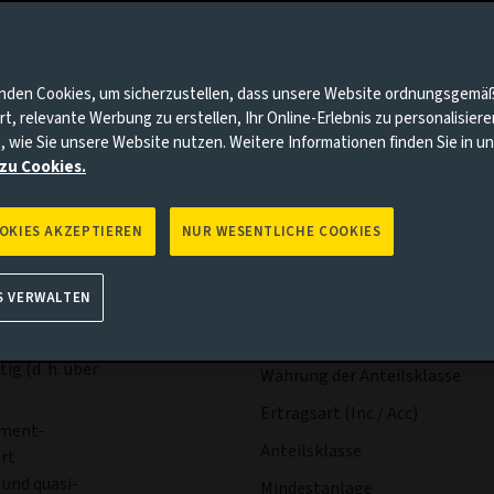
nnten Punkte auf Sie zutrifft, gehen Sie bitte zur Aviva Investo
bühren & Kosten
Portfolio
Risiken
Manageme
nden Cookies, um sicherzustellen, dass unsere Website ordnungsgemä
rt, relevante Werbung zu erstellen, Ihr Online-Erlebnis zu personalisier
, wie Sie unsere Website nutzen. Weitere Informationen finden Sie in 
zu Cookies.
OOKIES AKZEPTIEREN
NUR WESENTLICHE COOKIES
Wesentliche
Ausschü
S VERWALTEN
Fakten
e den Wert der
tentwicklung
g (d. h. über
Währung der Anteilsklasse
Ertragsart (Inc / Acc)
tment-
Anteilsklasse
rt
und quasi-
Mindestanlage