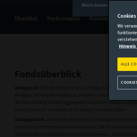
Wenn keiner der oben gena
Cookies
Überblick
Performance
Kommentar
Ge
Wir verwe
funktionie
verstehen
Hinweis 
ALLE C
Fondsüberblick
COOKIE
Anlageziel:
Ziel des Fonds ist es, Erträge zu erzielen sowi
Anlagen der Anteilsinhaber zu erhöhen und dabei die Wer
des Bloomberg Global Aggregate Corporate Index langfristi
einen Zeitraum von mehr als 5 Jahren) zu übertreffen.
Anlagepolitik:
Der Fonds investiert überwiegend in Inves
GradeUnternehmensanleihen weltweit. Der Fonds investie
insbesondere in Anleihen von Unternehmens-, staatlichen 