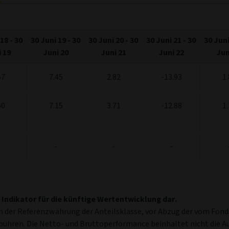
 18
-
30
30 Juni 19
-
30
30 Juni 20
-
30
30 Juni 21
-
30
30 Juni
 19
Juni 20
Juni 21
Juni 22
Jun
57
7.45
2.82
-13.93
1.
60
7.15
3.71
-12.88
1.
-
-
-
 Indikator für die künftige Wertentwicklung dar.
 der Referenzwährung der Anteilsklasse, vor Abzug der vom Fonds
ebühren. Die Netto- und Bruttoperformance beinhaltet nicht die