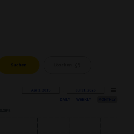
Suchen
Löschen
Apr 1, 2015
→
Jul 31, 2026
DAILY
WEEKLY
MONTHLY
s represents the percentage growth. Users can interact with the c
8.39%