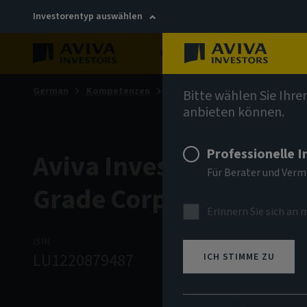
Investorentyp auswählen
Über uns
Nachhaltigkei
German
Kompetenzen
Anleihen
Bitte wählen Sie Ihre
anbieten können.
Professionelle 
Aviva Investors - Glob
Für Berater und Ver
Grade Corporate Bond 
Erinnern Sie sich an 
ISIN
ANLAGEKLASSE
NIW
LU1220879487
Anleihen
134.9
ICH STIMME ZU