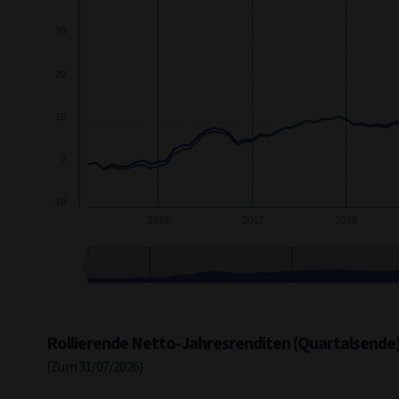
30
20
10
0
-10
2016
2017
2018
Jul '16
Ju
End of interactive chart.
Rollierende Netto-Jahresrenditen (Quartalsende
(Zum 31/07/2026)