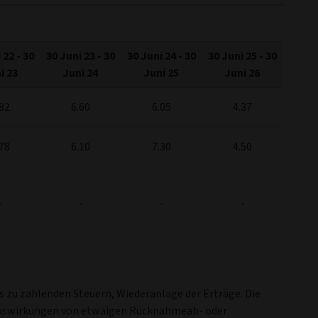
 22
-
30
30 Juni 23
-
30
30 Juni 24
-
30
30 Juni 25
-
30
i 23
Juni 24
Juni 25
Juni 26
82
6.60
6.05
4.37
78
6.10
7.30
4.50
-
-
-
-
 zu zahlenden Steuern, Wiederanlage der Erträge. Die
 Auswirkungen von etwaigen Rücknahmeab- oder