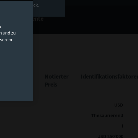
rs-Homepage zurück.
nt
Dokumente
ß
en und zu
unserem
ttungsertrag
Notierter
Identifikationsfaktore
Preis
USD
Thesaurierend
I
USD 250’000