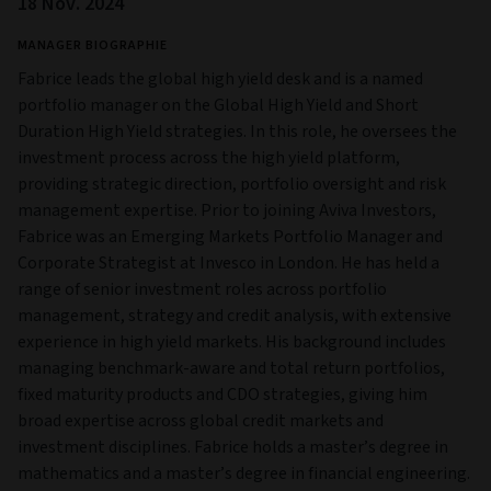
PO Box 1375,
Luxembourg,
Luxembourg,
L-1249
UCITS
Ja
Fondsmanager
FONDSMANAGER
Fabrice Pellous
FONDSMANAGER STARTDATUM
18 Nov. 2024
MANAGER BIOGRAPHIE