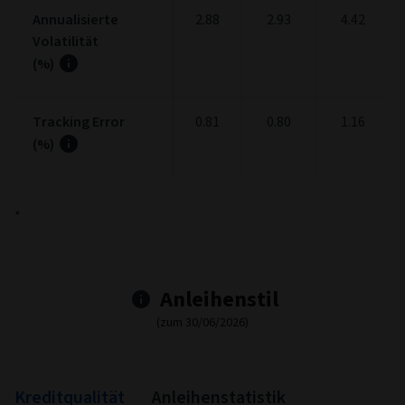
Annualisierte
2.88
2.93
4.42
Volatilität
(%)
Tracking Error
0.81
0.80
1.16
(%)
*
Anleihenstil
(zum 30/06/2026)
Ltd
Mod
Ext
Fixed Income Style
Chart with 9 data points.