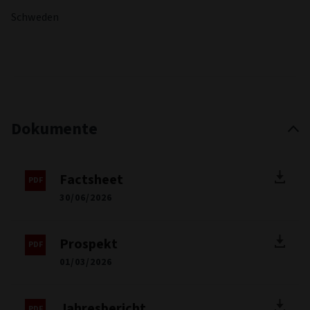
Spanien
Finnland
Frankreich
Vereinigtes Königreich
Irland
Italien
Liechtenstein
Luxemburg
Latvia
Niederlande
Schweden