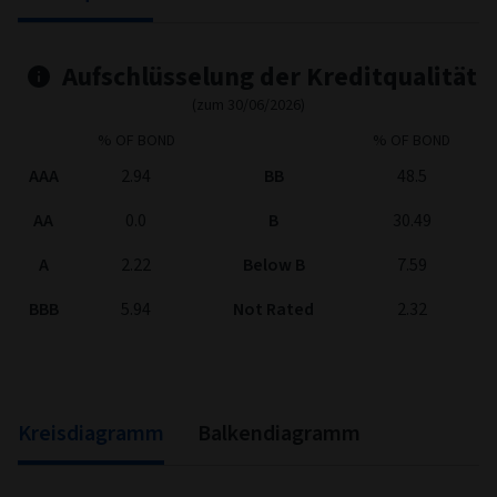
Fixed Income Style chart. The chart is a heatmap showing the dis
High
0
0
0
View as data table, Fixed Income Style
The chart has 1 X axis displaying categories.
The chart has 1 Y axis displaying categories.
0
0
0
Mid
50+
25-49
10-24
100
0
0
Low
0-9
End of interactive chart.
Kreditqualität
Anleihenstatistik