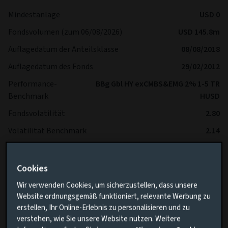
Mindestanlage
USD 0
Fondsvolumen (zum 06/08/2026)
USD 145.8m
Auflagedatum der Anteilsklasse
08/08/2018
Auflagedatum des Fonds
29/02/2012
Performance-
BBg Gbl HY exCMBS&EMG 2% 1-5 TR
Benchmark
HUSD
Fondsvolatilität
2.80
Volatilität Benchmark
2.14
SFDR
Article 8
IA Sector
-
Cookies
Wir verwenden Cookies, um sicherzustellen, dass unsere
Website ordnungsgemäß funktioniert, relevante Werbung zu
*Es wird erwartet, dass der Fonds im Vergleich zur
erstellen, Ihr Online-Erlebnis zu personalisieren und zu
Benchmark langfristig eine geringere Volatilität aufweist.
verstehen, wie Sie unsere Website nutzen. Weitere