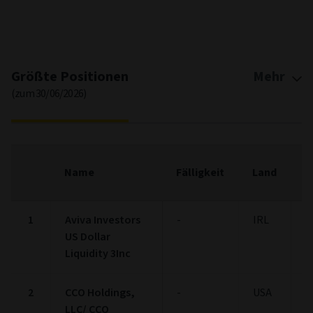
Asset Allocation
Pie chart with 5 slices.
View as data table, Asset Allocation
Stock:
0.24%
Bond:
95.70%
Cash:
3.79%
Other:
0.28%
Not classified:
0.00%
End of interactive chart.