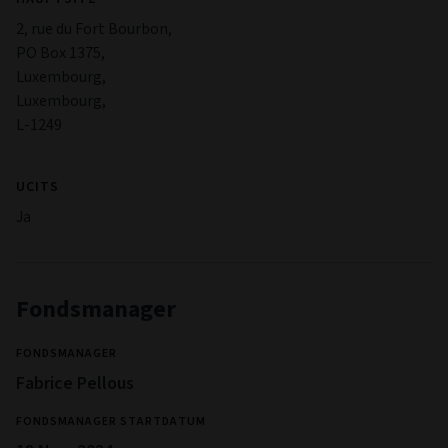
den wesentlichen Anlegerinformationen (KIID) enthalten.
Management
FIRMENNAME
Aviva Investors Luxembourg SA
RECHTSFORM
Société d'investissement à Capital Variable
HAUPTSITZ
2, rue du Fort Bourbon,