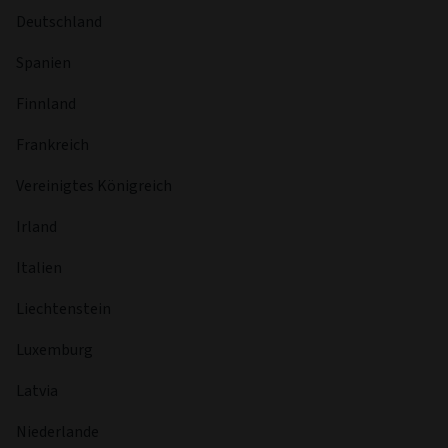
Hermes, Mark began his career as an analyst at Aberdeen
Asset Management. Mark holds a bachelor’s degree in
economics and is a CFA charterholder.
Registrierte Länder
Vereinigte Arabische Emirate
Österreich
Belgien
Schweiz
Chile
Deutschland