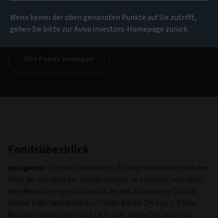
NIW
Wenn keiner der oben genannten Punkte auf Sie zutrifft,
14.51 USD
(zum 06/08/2026)
gehen Sie bitte zur Aviva Investors-Homepage zurück.
Alle Fonds anzeigen
Fondsüberblick
Anlageziel:
Ziel des Fonds ist es, Erträge zu erzielen und den
Wert der Anlagen der Anteilsinhaber zu erhöhen, und dabei
eine Rendite vergleichbar mit der des Bloomberg Capital
Global High Yield Bond Excl CMBS & EMG 2% Cap 1-5 Year
Maturity Index langfristig (d. h. über einen Zeitraum von