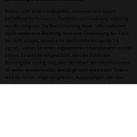
Halbjahresbericht
30/06/2025
Prospectus Supplement
01/05/2026
Anzeigen der rechtlichen Dokumente der Fonds-Palette.
Wichtige Informationen
Sofern nicht anders angegeben, stammen alle Daten