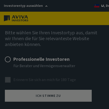
Investorentyp auswählen
LI, 
Menü
Anleihen
Bitte wählen Sie Ihren Investortyp aus, damit
wir Ihnen die für Sie relevanteste Website
anbieten können.
Aviva Investors - Short
Duration Global High Yield
Professionelle Investoren
Für Berater und Vermögensverwalter
Bond Fund R USD Acc
Erinnern Sie sich an mich für 180 Tage
ISIN
LU1859007202
ICH STIMME ZU
ANLAGEKLASSE
Anleihen