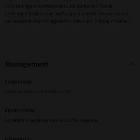
abgeschrieben, wenn sich das Kapital des Emittenten
verschlechtert. Damit sind sie strukturell risikoreicher als
traditionelle Anleihen.
Schwellenmarktrisiko
Im Vergleich zu entwickelten Märkten können
Schwellenländer eine größere politische Instabilität sowie
eingeschränkte Anlegerrechte und -freiheiten aufweisen.
Ihre Wertpapiere können höhere Aktien-, Markt-,
Liquiditäts-, Kredit- und Währungsrisiken bergen.
Risiko notleidender Wertpapiere
Hierbei handelt es sich um Wertpapiere von Unternehmen
oder öffentlichen Stellen, die aufgrund einer drohenden
Insolvenz, Restrukturierung oder anderer finanzieller
Turbulenzen unter finanziellem Druck stehen. Sich ändernde
Marktbedingungen können erheblichere nachteilige
Auswirkungen auf solche Wertpapiere haben.
Vollständige Informationen über die für den Fonds
geltenden Risiken sind im Prospekt und im Dokument mit