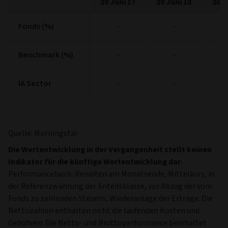
30 Juni 17
30 Juni 18
30 J
Fonds (%)
Fonds (%)
-
-
Benchmark (%)
Benchmark (%)
-
-
IA Sector
IA Sector
-
-
Quelle: Morningstar
Die Wertentwicklung in der Vergangenheit stellt keinen
Indikator für die künftige Wertentwicklung dar.
Performancebasis: Renditen am Monatsende, Mittelkurs, in
der Referenzwährung der Anteilsklasse, vor Abzug der vom
Fonds zu zahlenden Steuern, Wiederanlage der Erträge. Die
Nettozahlen enthalten nicht die laufenden Kosten und
Gebühren. Die Netto- und Bruttoperformance beinhaltet