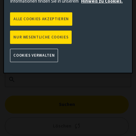
Informationen finden Sie in unserem
Hinweis zu Cookies.
ALLE COOKIES AKZEPTIEREN
Kumulierte Wertentwicklung
NUR WESENTLICHE COOKIES
Vergleich hinzufügen
COOKIES VERWALTEN
Suchen
Löschen