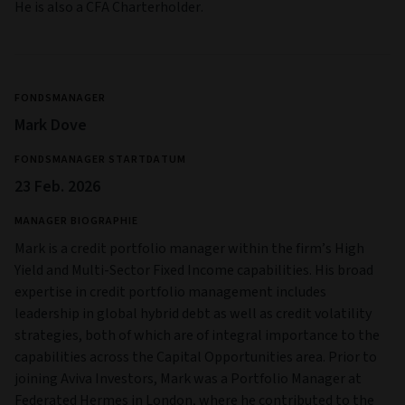
Fabrice leads the global high yield desk and is a named
portfolio manager on the Global High Yield and Short
Duration High Yield strategies. In this role, he oversees the
investment process across the high yield platform,
providing strategic direction, portfolio oversight and risk
management expertise. Prior to joining Aviva Investors,
Fabrice was an Emerging Markets Portfolio Manager and
Corporate Strategist at Invesco in London. He has held a
range of senior investment roles across portfolio
management, strategy and credit analysis, with extensive
experience in high yield markets. His background includes
managing benchmark-aware and total return portfolios,
fixed maturity products and CDO strategies, giving him
broad expertise across global credit markets and
investment disciplines. Fabrice holds a master’s degree in
mathematics and a master’s degree in financial engineering.
He is also a CFA Charterholder.