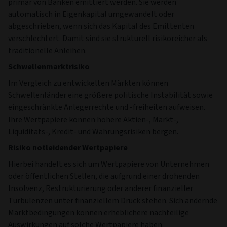
einem als fair erachteten Preis zu verkaufen sein
(insbesondere in großen Menge). Als Folge davon könnten
ihre Preise sehr volatil sein.
Nachhaltigkeitsrisiko
Die Höhe des Nachhaltigkeitsrisikos kann im Einklang mit
den vom Anlageverwalter ermittelten Anlagemöglichkeiten
schwanken. Das bedeutet, dass der Fonds einem
Nachhaltigkeitsrisiko ausgesetzt ist, was den Wert von
Anlagen auf lange Sicht beeinflussen kann.
Risiko von bedingten Pflichtwandelanleihen (CoCo-
Bonds)
Bedingte Pflichtwandelanleihen (Contingent Convertible
Bonds, kurz CoCos), die häufig als Additional-Tier-1-
Kapitalinstrumente (AT1) eingestuft werden, sind
hochverzinsliche Hybrid-Wertpapiere mit hohem Risiko, die
primär von Banken emittiert werden. Sie werden
automatisch in Eigenkapital umgewandelt oder