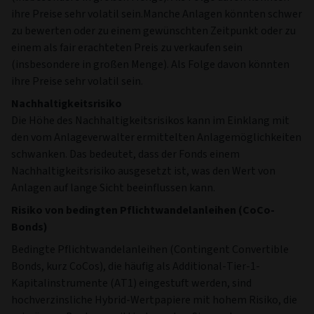
oder der Bonität des Anleiheemittenten beeinflusst.
Anleihen, die potenziell höhere Erträge bieten, haben in der
Regel ein größeres Ausfallrisiko.
Derivaterisiko
Es können Anlagen in Derivaten getätigt werden, die
komplex und sehr volatil sein können. Derivate erbringen
möglicherweise nicht die erwartete Performance, so dass
erhebliche Verluste entstehen können.
Anlagen in Fonds
Es können Anlagen in anderen Fonds getätigt werden; dies
könnte bedeuten, dass die Gesamtkosten höher sind.
Risiko der Illiquidität bei Wertpapieren
Bestimmte im Fonds gehaltene Vermögenswerte könnten
schwer zu bewerten oder zu einem gewünschten Zeitpunkt
oder zu einem als fair erachteten Preis zu verkaufen sein
(insbesondere in großen Menge). Als Folge davon könnten
ihre Preise sehr volatil sein.Manche Anlagen könnten schwer
zu bewerten oder zu einem gewünschten Zeitpunkt oder zu