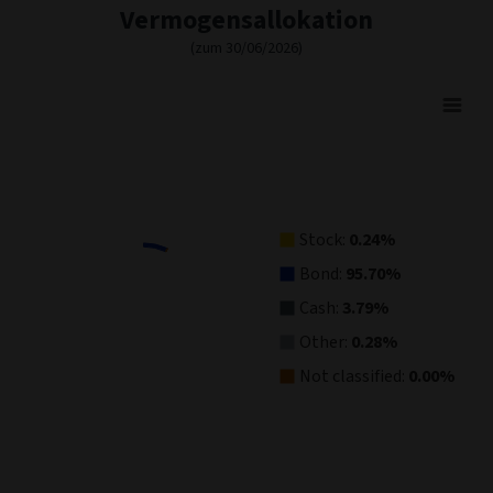
Aufschlüsselung der Kreditqualität
(zum 30/06/2026)
% OF BOND
% OF BOND
AAA
2.94
BB
48.5
AA
0.0
B
30.49
A
2.22
Below B
7.59
BBB
5.94
Not Rated
2.32
Kreisdiagramm
Balkendiagramm
Vermogensallokation
(zum 30/06/2026)