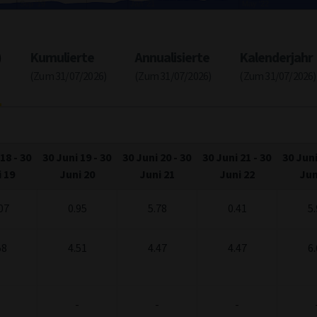
Jul '20
Jan '22
)
Kumulierte
Annualisierte
Kalenderjahr
(Zum 31/07/2026)
(Zum 31/07/2026)
(Zum 31/07/2026)
 18
-
30
30 Juni 19
-
30
30 Juni 20
-
30
30 Juni 21
-
30
30 Juni
 19
Juni 20
Juni 21
Juni 22
Jun
07
0.95
5.78
0.41
5.
58
4.51
4.47
4.47
6.
-
-
-