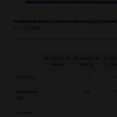
Jul '17
Jan '19
End of interactive chart.
Rollierende Netto-Jahresrenditen (Quartalsende
(Zum 31/07/2026)
30 Juni 16
-
30
30 Juni 17
-
30
30 Juni
Juni 17
Juni 18
Juni
Fonds (%)
-
-1.25
-0.
Benchmark
-
4.58
4.
(%)
IA Sector
-
-
-