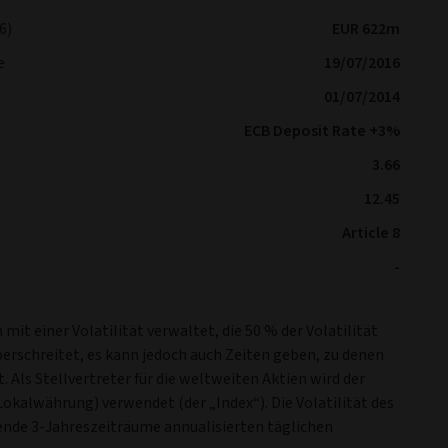
6)
EUR 622m
e
19/07/2016
01/07/2014
ECB Deposit Rate +3%
3.66
12.45
Article 8
-
 mit einer Volatilität verwaltet, die 50 % der Volatilität
erschreitet, es kann jedoch auch Zeiten geben, zu denen
t. Als Stellvertreter für die weltweiten Aktien wird der
Lokalwährung) verwendet (der „Index“). Die Volatilität des
rende 3-Jahreszeiträume annualisierten täglichen