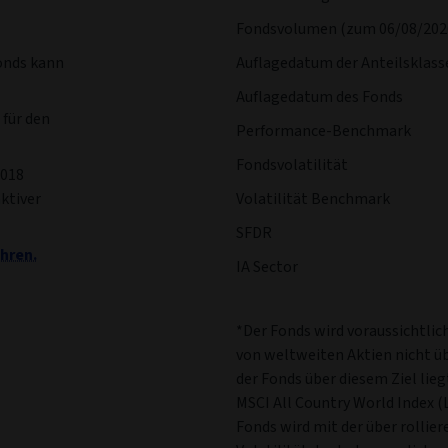
Fondsvolumen (zum 06/08/202
onds kann
Auflagedatum der Anteilsklass
Auflagedatum des Fonds
 für den
Performance-Benchmark
Fondsvolatilität
2018
aktiver
Volatilität Benchmark
SFDR
hren.
IA Sector
*Der Fonds wird voraussichtlich
von weltweiten Aktien nicht üb
der Fonds über diesem Ziel lieg
MSCI All Country World Index (
Fonds wird mit der über rollie