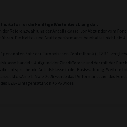
 Indikator für die künftige Wertentwicklung dar.
 der Referenzwährung der Anteilsklasse, vor Abzug der vom Fonds
ebühren. Die Netto- und Bruttoperformance beinhaltet nicht die
 genannten Satz der Europäischen Zentralbank („EZB“) verglichen
eilsklasse handelt. Aufgrund der Zinsdifferenz und der mit der D
ls die entsprechende Anteilsklasse in der Basiswährung. Weitere I
nzsektor.Am 31. März 2026 wurde das Performanceziel des Fonds 
 des EZB-Einlagensatz von +5 % wider.