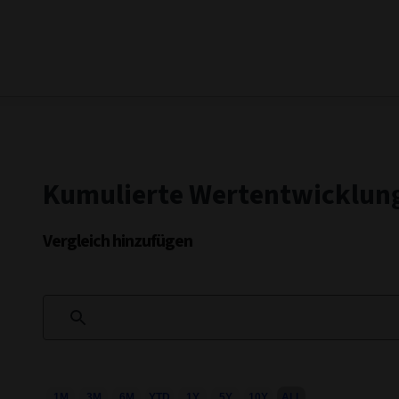
Kumulierte Wertentwicklun
Vergleich hinzufügen
1M
3M
6M
YTD
1Y
5Y
10Y
ALL