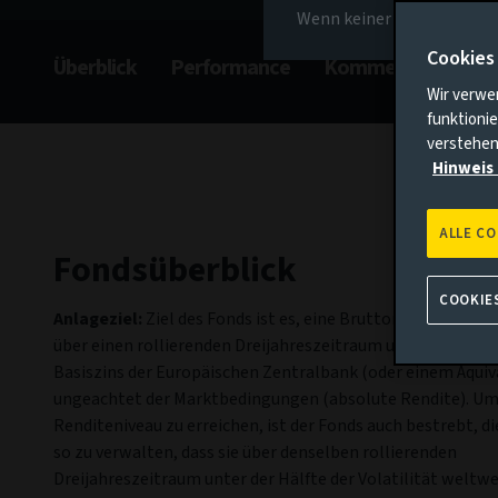
Wenn keiner der oben gena
Cookies
Überblick
Performance
Kommentar
Ge
Wir verwe
funktionie
verstehen
Hinweis 
ALLE C
Fondsüberblick
COOKIE
Anlageziel:
Ziel des Fonds ist es, eine Bruttorendite zu erz
über einen rollierenden Dreijahreszeitraum um 3 % p.a. üb
Basiszins der Europäischen Zentralbank (oder einem Äquiva
ungeachtet der Marktbedingungen (absolute Rendite). Um
Renditeniveau zu erreichen, ist der Fonds auch bestrebt, die
so zu verwalten, dass sie über denselben rollierenden
Dreijahreszeitraum unter der Hälfte der Volatilität weltwe