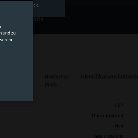
rs-Homepage zurück.
nt
Dokumente
ß
en und zu
unserem
ttungsertrag
Notierter
Identifikationsfaktore
Preis
GBP
Thesaurierend
Myh
GBP 1’000’000