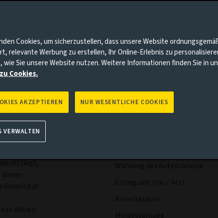
nnten Punkte auf Sie zutrifft, gehen Sie bitte zur Aviva Investo
bühren & Kosten
Portfolio
Risiken
Manageme
nden Cookies, um sicherzustellen, dass unsere Website ordnungsgemä
rt, relevante Werbung zu erstellen, Ihr Online-Erlebnis zu personalisier
, wie Sie unsere Website nutzen. Weitere Informationen finden Sie in 
zu Cookies.
OOKIES AKZEPTIEREN
NUR WESENTLICHE COOKIES
Wesentliche
Ausschü
S VERWALTEN
Fakten
ielen, die
er dem
lent) liegt,
Währung der Anteilsklasse
 dieses
Ertragsart (Inc / Acc)
 Volatilität
Anteilsklasse
iter Aktien
Mindestanlage