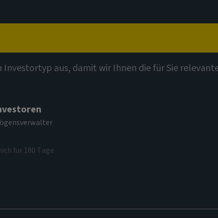
t
Kompetenzen
Investmentthemen
Kontak
n Investortyp aus, damit wir Ihnen die für Sie relevan
Investoren
mögensverwalter
mich für 180 Tage
themem