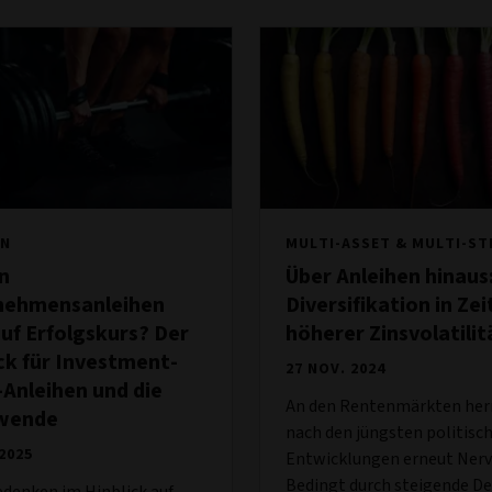
EN
MULTI-ASSET & MULTI-S
n
Über Anleihen hinaus
nehmensanleihen
Diversifikation in Ze
uf Erfolgskurs? Der
höherer Zinsvolatilit
ck für Investment-
27 NOV. 2024
Anleihen und die
An den Rentenmärkten her
wende
nach den jüngsten politisc
 2025
Entwicklungen erneut Nerv
Bedingt durch steigende De
denken im Hinblick auf