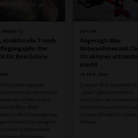
E MARKETS
AKTIEN
, strukturelle Trends
Angesagt: Was
flegungsjahr: Der
Unternehmen mit Cl
ck für Real Estate
Strukturen attraktiv
macht
2024
10 APR. 2024
lation und steigende
Francois de Bruin erläutert,
hatten im vergangenen Jahr
„Clubs“ Netzwerkeffekte
ämpfenden Effekt an den
verstärken, die Resilienz ei
ienmärkten. Doch
Unternehmen erhöhen und 
eile ist die Stimmungen an
Anleger attraktiver mache
agemärkten im Vereinigten
können.
ch und in Europa wieder
sichtigem Optimismus