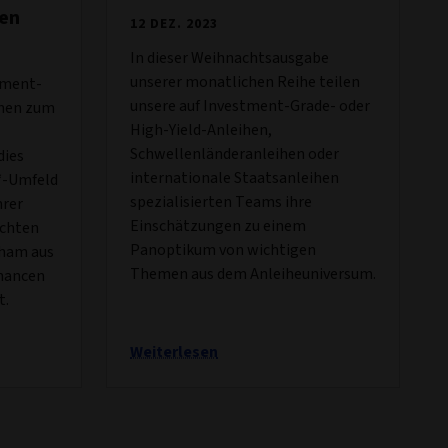
en
12 DEZ. 2023
In dieser Weihnachtsausgabe
unserer monatlichen Reihe teilen
tment-
unsere auf Investment-Grade- oder
hen zum
High-Yield-Anleihen,
Schwellenländeranleihen oder
dies
internationale Staatsanleihen
n“-Umfeld
spezialisierten Teams ihre
hrer
Einschätzungen zu einem
chten
Panoptikum von wichtigen
gham aus
Themen aus dem Anleiheuniversum.
hancen
t.
Weiterlesen