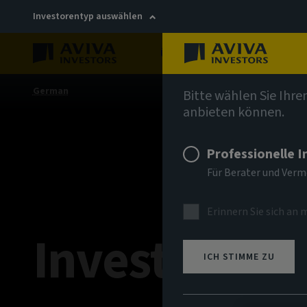
Investorentyp auswählen
Über uns
Nachhaltigkei
German
Bitte wählen Sie Ihre
anbieten können.
Professionelle 
Für Berater und Ver
Erinnern Sie sich an 
Investment
ICH STIMME ZU