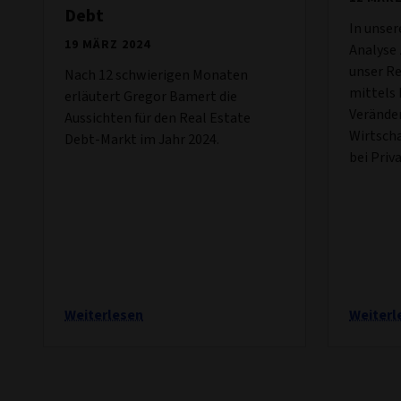
Debt
In unser
19 MÄRZ 2024
Analyse 
unser R
Nach 12 schwierigen Monaten
mittels 
erläutert Gregor Bamert die
Verände
Aussichten für den Real Estate
Wirtscha
Debt-Markt im Jahr 2024.
bei Priv
Weiterlesen
Weiterl