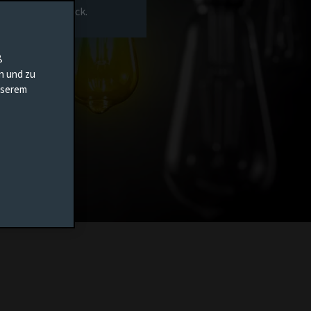
rs-Homepage zurück.
ß
en und zu
unserem