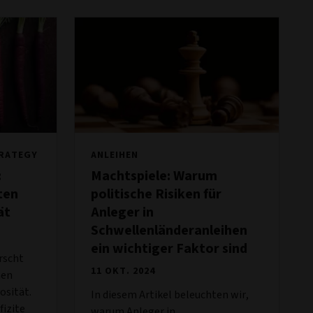
TRATEGY
ANLEIHEN
:
Machtspiele: Warum
iten
politische Risiken für
ät
Anleger in
Schwellenländeranleihen
ein wichtiger Faktor sind
rscht
11 OKT. 2024
hen
osität.
In diesem Artikel beleuchten wir,
fizite
warum Anleger in