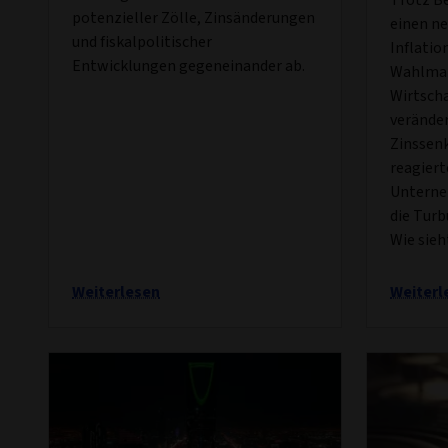
potenzieller Zölle, Zinsänderungen
einen ne
und fiskalpolitischer
Inflatio
Entwicklungen gegeneinander ab.
Wahlmar
Wirtscha
verände
Zinssen
reagiert
Unterne
die Turb
Wie sieh
Weiterlesen
Weiterl