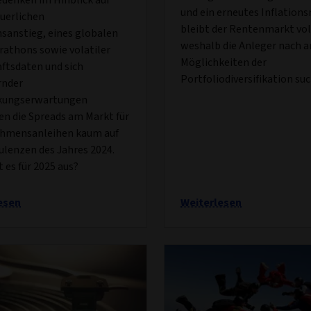
und ein erneutes Inflations
uerlichen
bleibt der Rentenmarkt vol
nsanstieg, eines globalen
weshalb die Anleger nach 
athons sowie volatiler
Möglichkeiten der
ftsdaten und sich
Portfoliodiversifikation su
rnder
kungserwartungen
en die Spreads am Markt für
hmensanleihen kaum auf
ulenzen des Jahres 2024.
t es für 2025 aus?
esen
Weiterlesen