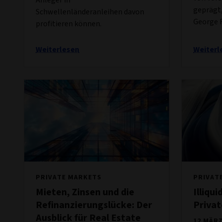
geprägt
Schwellenländeranleihen davon
George 
profitieren können.
Weiterlesen
Weiterl
PRIVATE MARKETS
PRIVAT
Mieten, Zinsen und die
Illiqu
Refinanzierungslücke: Der
Privat
Ausblick für Real Estate
12 MÄRZ