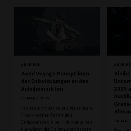
ANLEIHEN
ANLEIH
Bond Voyage Panoptikum
Bleibe
der Entwicklungen an den
Unter
Anleihemärkten
2025 a
Ausbli
10 MÄRZ 2025
Grade-
In diesem Monat beleuchten unsere
Klima
Fixed-Income-Teams den
24 JAN.
Emissionsboom bei Hybridanleihen
und wägen die Risiken und Chancen
Trotz Be