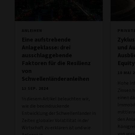
ANLEIHEN
PRIVAT
Eine aufstrebende
Zyklus
Anlageklasse: drei
und Au
ausschlaggebende
Ausbli
Faktoren für die Resilienz
Equity
von
10 MAI 
Schwellenländeranleihen
Hohe Inf
13 SEP. 2024
Zinsen 
einen d
In diesem Artikel beleuchten wir,
Immobil
wie die beeindruckende
mittlerw
Entwicklung der Schwellenländer in
den Anl
Zeiten globaler Volatilität in der
Königrei
Wirtschaft zu erklären ist und wie
von vor
Anleger in