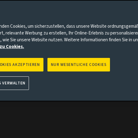
nnten Punkte auf Sie zutrifft, gehen Sie bitte zur Aviva Investo
f die
nden Cookies, um sicherzustellen, dass unsere Website ordnungsgemä
rt, relevante Werbung zu erstellen, Ihr Online-Erlebnis zu personalisier
, wie Sie unsere Website nutzen. Weitere Informationen finden Sie in 
zu Cookies.
OOKIES AKZEPTIEREN
NUR WESENTLICHE COOKIES
S VERWALTEN