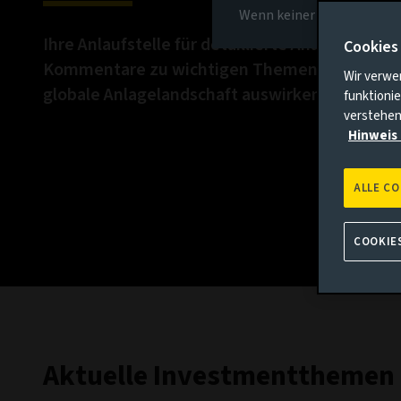
Wenn keiner der oben gena
Ihre Anlaufstelle für detaillierte Analysen und
Cookies
Kommentare zu wichtigen Themen, die sich au
Wir verwe
globale Anlagelandschaft auswirken.
funktionie
verstehen
Hinweis 
ALLE C
COOKIE
Aktuelle Investmentthemen