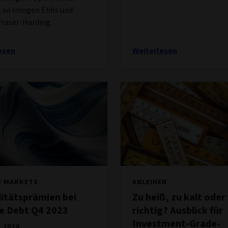
, so Imogen Ebbs und
Fraser-Harding.
esen
Weiterlesen
E MARKETS
ANLEIHEN
iditätsprämien bei
Zu heiß, zu kalt ode
e Debt Q4 2023
richtig? Ausblick für
Investment-Grade-
 2024