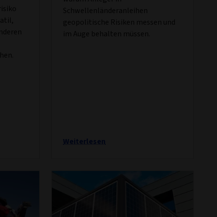
risiko
Schwellenländeranleihen
atil,
geopolitische Risiken messen und
anderen
im Auge behalten müssen.
chen.
Weiterlesen