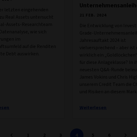
Unternehmensanleih
er letzten eingehenden
21 FEB. 2024
zu Real Assets untersucht
eal-Assets-Researchteam
Die Entwicklung von Inves
Datenanalyse, wie sich
Grade-Unternehmensanlei
rungen im
Jahresauftakt 2024 ist
ftsumfeld auf die Renditen
vielversprechend – aber ist 
ate Debt auswirken.
wirklich ein „Goldlöckche
für diese Anlageklasse? In i
neuesten Q&A-Runde beleu
James Vokins und Chris Hi
unserem Credit Team die C
und Risiken an diesem Mark
esen
Weiterlesen
1
2
3
4
5
6