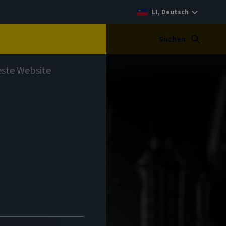
LI, Deutsch
t
Suchen
teste Website