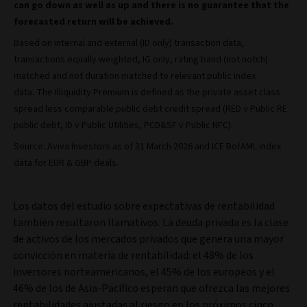
can go down as well as up and there is no guarantee that the
forecasted return will be achieved.
Based on internal and external (ID only) transaction data,
transactions equally weighted, IG only, rating band (not notch)
matched and not duration matched to relevant public index
data. The Illiquidity Premium is defined as the private asset class
spread less comparable public debt credit spread (RED v Public RE
public debt, ID v Public Utilities, PCD&SF v Public NFC).
Source: Aviva Investors as of 31 March 2026 and ICE BofAML index
data for EUR & GBP deals.
Los datos del estudio sobre expectativas de rentabilidad
también resultaron llamativos. La deuda privada es la clase
de activos de los mercados privados que genera una mayor
convicción en materia de rentabilidad: el 48% de los
inversores norteamericanos, el 45% de los europeos y el
46% de los de Asia-Pacífico esperan que ofrezca las mejores
rentabilidades ajustadas al riesgo en los próximos cinco