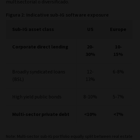
multisectorial o diversificado.
Figura 2: Indicative sub-IG software exposure
Sub-IG asset class
US
Europe
Corporate direct lending
20-
10-
30%
15%
Broadly syndicated loans
12-
6-8%
(BSL)
13%
High yield public bonds
8-10%
5-7%
Multi-sector private debt
<10%
<7%
Note: Multi-sector sub-IG portfolio equally split between real estate