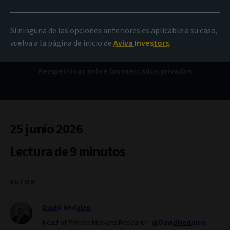
una visión más clara de
la deuda privada
Si ninguna de las opciones anteriores es aplicable a su caso,
vuelva a la página de inicio de
Aviva Investors
.
Perspectivas sobre los mercados privados
25 junio 2026
Lectura de 9 minutos
AUTOR
David Hedalen
Head of Private Markets Research
@DavidHedalen