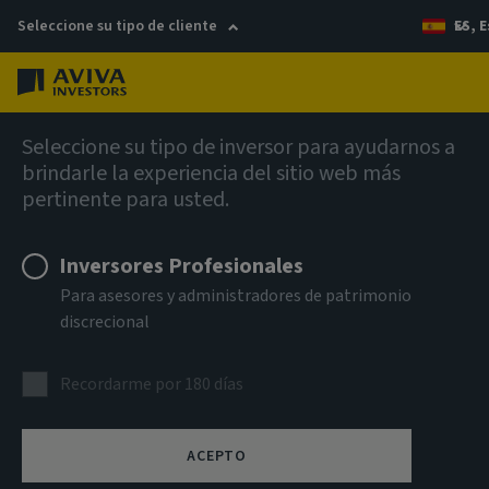
Seleccione su tipo de cliente
ES, 
Menú
Análisis de los mercados privados
Seleccione su tipo de inversor para ayudarnos a
brindarle la experiencia del sitio web más
pertinente para usted.
Inversores Profesionales
Para asesores y administradores de patrimonio
discrecional
Recordarme por 180 días
Cambios, mitos y
monolitos:
ACEPTO