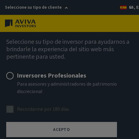
Seleccione su tipo de cliente
ES, 
Menú
Perspectivas
Seleccione su tipo de inversor para ayudarnos a
brindarle la experiencia del sitio web más
pertinente para usted.
Perspectivas
Inversores Profesionales
Para asesores y administradores de patrimonio
Su centro de análisis en profundidad y comentarios sobre
discrecional
temas clave que impactan el panorama de la inversión
global.
Recordarme por 180 días
ACEPTO