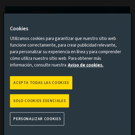
Cookies
Utilizamos cookies para garantizar que nuestro sitio web
funcione correctamente, para crear publicidad relevante,
para personalizar su experiencia en línea y para comprender
cómo utiliza nuestro sitio web. Para obtener más
información, consulte nuestra
Aviso de cookies.
ACEPTA TODAS LAS COOKIES
RENTA FIJA
Tipos más altos durante más tiempo:
SOLO COOKIES ESENCIALES
Una nueva era para la renta fija
26 ENE. 2023
PERSONALIZAR COOKIES
James Vokins y Chris Higham, de nuestro equipo de
crédito, creen que la evolución de la inflación seguirá