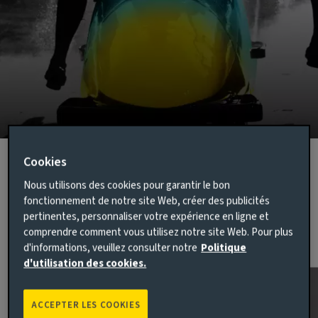
Cookies
Nous utilisons des cookies pour garantir le bon
Équipe de la direction mondiale
fonctionnement de notre site Web, créer des publicités
pertinentes, personnaliser votre expérience en ligne et
Notre équipe de direction travaille en donnant l’exemple et
comprendre comment vous utilisez notre site Web. Pour plus
collabore pour créer une équipe mondiale unifiée.
d'informations, veuillez consulter notre
Politique
d'utilisation des cookies.
ACCEPTER LES COOKIES